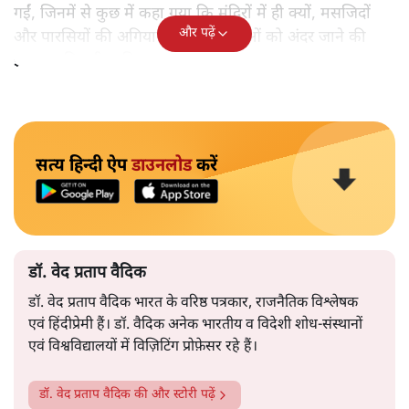
गईं, जिनमें से कुछ में कहा गया कि मंदिरों में ही क्यों, मसजिदों
और पढ़ें
और पारसियों की अगियारी में भी महिलाओं को अंदर जाने की
इजाजत मिलनी चाहिए।
सत्य हिन्दी ऐप
डाउनलोड
करें
डॉ. वेद प्रताप वैदिक
डॉ. वेद प्रताप वैदिक भारत के वरिष्ठ पत्रकार, राजनैतिक विश्लेषक
एवं हिंदीप्रेमी हैं। डॉ. वैदिक अनेक भारतीय व विदेशी शोध-संस्थानों
एवं विश्वविद्यालयों में विज़िटिंग प्रोफ़ेसर रहे हैं।
डॉ. वेद प्रताप वैदिक
की और स्टोरी पढ़ें