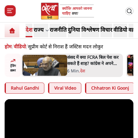
देश
राज्य
राजनीति
दुनिया
विश्लेषण
विचार
वीडियो
वक़्त
होम
/
वीडियो
/
सुप्रीम कोर्ट से निराश हैं जस्टिस मदन लोकुर
 बताएं
संसद में क्या FCRA बिल पेश कर
देश किसका
सकते हैं शाह? कांग्रेस ने अपने
ट्रेंडिंग
JP
सांसदों के लिए जारी किया व्हिप
6 Min
.
देश
ख़बर
Rahul Gandhi
Viral Video
Chhatron Ki Goonj