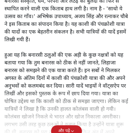
बनारसी संस्कृति, धर्म, परंपरा और लंठई की बुलंदी को फिर से
स्थापित करने वाली एक किताब हाथ लगी है। नाम है - 'साधो ये
उत्सव का गाँव।' अभिषेक उपाध्याय, अजय सिंह और रत्नाकर चौबे
ने इस किताब का संपादन किया है। यह काशी की पंचक्रोशी यात्रा
की यादों का एक बेहतरीन संकलन है। सभी यात्रियों की यादें इसमें
लिखी गयी हैं।
हुआ यह कि बनारसी ठलुओं की एक अड़ी के कुछ नक्षत्रों को यह
बताया गया कि तुम बनारस को ठीक से नहीं जानते, लिहाजा
बनारस को समझने की एक यात्रा करते हैं। इन सबों ने मिलकर
अगस्त के अंतिम दिनों में काशी की पंचक्रोशी यात्रा की और अपने
अनुभवों को कलमबंद कर दिया। सारी यादें भाइयों ने वॉट्सऐप पर
लिखीं और इसको पुस्तक के रूप में छाप दिया गया। यात्रा का
घोषित उद्देश्य था कि काशी को ठीक से समझा जाएगा। लेकिन कई
यात्रियों ने लिखा है कि उनकी हालत कोलंबस वाली हो गयी।
कोलंबस खोजने निकले थे भारत और खोज निकाला अमरीका।
लगभग उसी तरह कुछ ठलुओं ने कुबूल किया है उन्होंने यात्रा शुरू
और पढ़ें
की थी, बनारस को पूरा खोजने के लिए लेकिन अंत में अपने