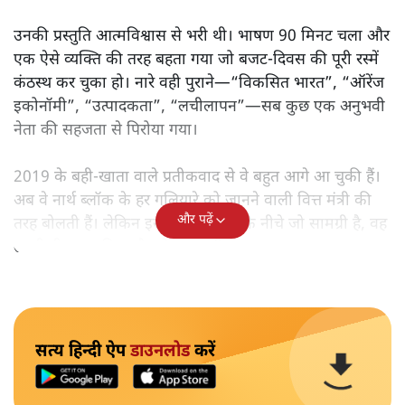
उनकी प्रस्तुति आत्मविश्वास से भरी थी। भाषण 90 मिनट चला और
एक ऐसे व्यक्ति की तरह बहता गया जो बजट‑दिवस की पूरी रस्में
कंठस्थ कर चुका हो। नारे वही पुराने—“विकसित भारत”, “ऑरेंज
इकोनॉमी”, “उत्पादकता”, “लचीलापन”—सब कुछ एक अनुभवी
नेता की सहजता से पिरोया गया।
2019 के बही‑खाता वाले प्रतीकवाद से वे बहुत आगे आ चुकी हैं।
अब वे नार्थ ब्लॉक के हर गलियारे को जानने वाली वित्त मंत्री की
और पढ़ें
तरह बोलती हैं। लेकिन इस आत्मविश्वास के नीचे जो सामग्री है, वह
उतनी ही अनुमानित और दोहराव भरी।
सत्य हिन्दी ऐप
डाउनलोड
करें