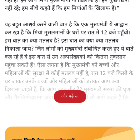
नहीं है। हम सीधे मियां मुसलमानों के खिलाफ हैं। हम कुछ छिपा
नहीं रहे; हम सीधे कहते हैं कि हम मियांओं के खिलाफ हैं।"
यह बहुत आश्चर्य करने वाली बात है कि एक मुख्यमंत्री ये आह्वान
कर रहा है कि मियांं मुसलमानों के घरों पर रात में 12 बजे पहुँचो।
इस बात का क्या मतलब है? इस बात का क्या क्या मतलब
निकाला जाये? जिन लोगों को मुख्यमंत्री संबोधित करते हुए ये बातें
कह रहे हैं वे इस बात से उन अल्पसंख्यकों को कितना नुकसान
पहुंचा सकते हैं? ऐसा लगता है कि मुख्यमंत्री को बच्चों और
महिलाओं की सुरक्षा से कोई मतलब नहीं है, रात 12 बजे किसी के
घर जाकर उनके बच्चों और महिलाओं को डराकर आप क्या
दिखाना चाहते हैं, कि आप बहुत वीर हैं? मुख्यमंत्री सरमा की घृणा
और पढ़ें
और गैरजिम्मेदाराना ज़बान यहीं नहीं रुकती वो आगे कहते हैं कि
"अगर रिक्शा का किराया 5 रुपये है, तो उन्हें 4 रुपये दो।"