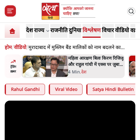
देश
राज्य
राजनीति
दुनिया
विश्लेषण
विचार
वीडियो
वक़्त
होम
/
वीडियो
/
मुरादाबाद में मुस्लिम बैंड मालिकों को नाम बदलने का
फरमान!
िरण रिजिजू
Amit Shah कब आएंगे
 पर ज़ुबानी
Parliament? Shravan Garg
ट्रेंडिंग
का बड़ा दावा
1 Min
.
दिल्ली
ख़बर
Rahul Gandhi
Viral Video
Satya Hindi Bulletin