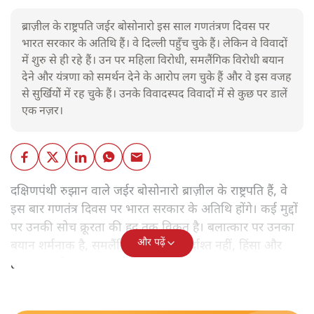
ब्राज़ील के राष्ट्रपति जईर बोसोनारो इस साल गणतंत्रण दिवस पर
भारत सरकार के अतिथि हैं। वे दिल्ली पहुँच चुके हैं। लेकिन वे विवादों
में शुरु से ही रहे हैं। उन पर महिला विरोधी, समलैंगिक विरोधी बयान
देने और यंत्रणा को समर्थन देने के आरोप लग चुके हैं और वे इस वजह
से सुर्खियोें में रह चुके हैं। उनके विवादस्पद विवादों में से कुछ पर डालें
एक नज़र।
दक्षिणपंथी रुझान वाले जईर बोसोनारो ब्राज़ील के राष्ट्रपति हैं, वे
इस बार गणतंत्र दिवस पर भारत सरकार के अतिथि होंगे। कई मुद्दों
पर उनकी सोच क्रूरता की हद तक विकृत है। बलात्कार पर उनका
और पढ़ें
बयान शर्मनाक है, समलैंगिक लोग उन्हें बर्दाश्त नहीं, हिंसा और
हत्याएं उनकी 'रूल-बुक' में हैं।