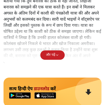
बताया गया कि तुम बनारस को ठीक से नहीं जानते, लिहाजा
बनारस को समझने की एक यात्रा करते हैं। इन सबों ने मिलकर
अगस्त के अंतिम दिनों में काशी की पंचक्रोशी यात्रा की और अपने
अनुभवों को कलमबंद कर दिया। सारी यादें भाइयों ने वॉट्सऐप पर
लिखीं और इसको पुस्तक के रूप में छाप दिया गया। यात्रा का
घोषित उद्देश्य था कि काशी को ठीक से समझा जाएगा। लेकिन कई
यात्रियों ने लिखा है कि उनकी हालत कोलंबस वाली हो गयी।
कोलंबस खोजने निकले थे भारत और खोज निकाला अमरीका।
लगभग उसी तरह कुछ ठलुओं ने कुबूल किया है उन्होंने यात्रा शुरू
और पढ़ें
की थी, बनारस को पूरा खोजने के लिए लेकिन अंत में अपने
आपको ही समझकर संतुष्ट हो गए।
सत्य हिन्दी ऐप
डाउनलोड
करें