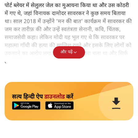
पोर्ट ब्लेयर में सेलुलर जेल का मुआयना किया था और उस कोठरी
में गए थे, जहां विनायक दामोदर सावरकर ने कुछ समय बिताया
था। साल 2018 में उन्होंने 'मन की बात' कार्यक्रम में सावरकर की
जम कर तारीफ़ की और उन्हें स्वतंत्रता सेनानी, कवि, चिंतक,
समाजसेवी कहा। लेकिन मोदी यह भूल गए थे कि सावरकर पर
महात्मा गाँधी की हत्या की साजिश रचने और इसके लिए लोगों को
और पढ़ें
उकसाने का आरोप लगा था, उन पर मुक़दमा चला था और सिर्फ़
तकनीकी कारणों से उन्हें सज़ा नहीं हुई थी।
सत्य हिन्दी ऐप
डाउनलोड
करें