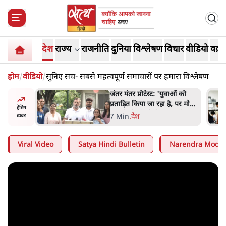
देश
राज्य
राजनीति
दुनिया
विश्लेषण
विचार
वीडियो
वक़्त
होम
/
वीडियो
/
सुनिए सच- सबसे महत्वपूर्ण समाचारों पर हमारा विश्लेषण
ाओं को
पेंटर प्रशांत की दर्दनाक दास्तान-
ै, पर मोदी-
जंतर मंतर पर पैलेट गन से 5 नहीं,
ट्रेंडिंग
 नहीं'-
6 लोग घायल हुए
6 Min
.
देश
ख़बर
Viral Video
Satya Hindi Bulletin
Narendra Modi