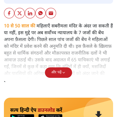
10 से 50 साल की
महिलाएँ सबरीमला मंदिर के अंदर जा सकती हैं
या नहीं, इस मुद्दे पर अब सर्वोच्च न्यायालय के 7 जजों की बेंच
अपना फ़ैसला देगी। पिछले साल पांच जजों की बेंच ने महिलाओं
को मंदिर में प्रवेश करने की अनुमति दी थी। इस फ़ैसले के ख़िलाफ़
बहुत से धार्मिक संगठनों और मौक़ापरस्त राजनीतिक दलों ने भी
आवाज़ उठाई थी। उसके बाद अदालत में 65 याचिकाएं भी लगाई
गईं, जिनमें से कुछ में कहा गया कि मंदिरों में ही क्यों, मसजिदों
और पढ़ें
और पारसियों की अगियारी में भी महिलाओं को अंदर जाने की
इजाजत मिलनी चाहिए।
सत्य हिन्दी ऐप
डाउनलोड
करें