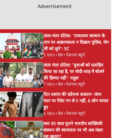
Advertisement
जंतर-मंतर प्रोटेस्ट- 'ताकतवर सरकार के
नाम पर आक्रामकता न दिखाए पुलिस, जेन
जी को सुने': SC
5 Min
•
देश
•
नेशनल ब्यूरो
जंतर मंतर प्रोटेस्ट: 'युवाओं को प्रताड़ित
किया जा रहा है, पर मोदी-शाह में बोलने
की हिम्मत नहीं'- राहुल
7 Min
•
देश
•
नेशनल ब्यूरो
पेंटर प्रशांत की दर्दनाक दास्तान- जंतर
मंतर पर पैलेट गन से 5 नहीं, 6 लोग घायल
हुए
6 Min
•
देश
•
नेशनल ब्यूरो
क्या 95 साल पुराने भारतीय सांख्यिकी
संस्थान की स्वायत्तता पर भी अब मंडरा
रहा ख़तरा?