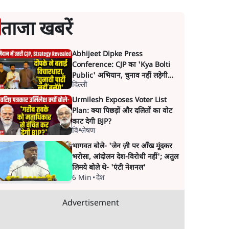
ताजा खबरें
Abhijeet Dipke Press
Conference: CJP का 'Kya Bolti
Public' अभियान, चुनाव नहीं लड़ेगी
दिल्ली
CJP!
Urmilesh Exposes Voter List
Plan: क्या पिछड़ों और दलितों का वोट
काट देगी BJP?
विश्लेषण
भागवत बोले- 'जेन ज़ी पर आँख मूंदकर
भरोसा, आंदोलन देश-विरोधी नहीं'; अतुल
लिमये बोले थे- 'एंटी नेशनल'
6 Min
•
देश
Advertisement