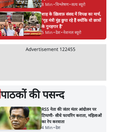
8 Min
•
विश्लेषण
•
सत्य ब्यूरो
शाह के ख़िलाफ़ संसद में विपक्ष का मार्च,
'गृह मंत्री मुंह छुपा रहे हैं क्योंकि वो छात्रों
के गुनहगार हैं'
5 Min
•
देश
•
नेशनल ब्यूरो
Advertisement
122455
पाठकों की पसन्द
RSS नेता की जंतर मंतर आंदोलन पर
टिप्पणी- सीधे फायरिंग कराता, महिलाओं
का रेप करवाता
4 Min
•
देश