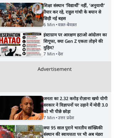
शिक्षा संस्थान ‘विद्यार्थी’ नहीं, ‘अनुयायी’
न: फँस
भागवत बोले- 'जेन ज़ी पर
प्रयागराज छात्रों की गूंज:
तैयार कर रहे, राहुल गांधी के बयान से
झौता
आँख मूंदकर भरोसा,
राहुल गांधी के Studen
छिड़ी नई बहस
आंदोलन देश-विरोधी नहीं';
Movement से घबराई
6 Min
•
वक़्त-बेवक़्त
अतुल लिमये बोले थे- 'एंटी
BJP?
इंस्टाग्राम पर आरक्षण हटाओ आंदोलन का
नेशनल'
शिगूफा, क्या Gen Z एकता तोड़ने की
मुहिम?
7 Min
•
देश
Advertisement
जनता का 2.32 करोड़ रोज़ाना खर्चः योगी
सरकार ने विज्ञापनों पर उड़ाने में मोदी 3.0
को भी पीछे छोड़ा
7 Min
•
उत्तर प्रदेश
क्या 95 साल पुराने भारतीय सांख्यिकी
संस्थान की स्वायत्तता पर भी अब मंडरा