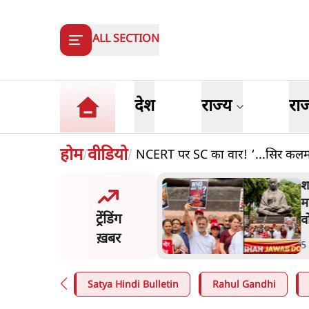
ALL SECTION
देश
राज्य
रा
होम
वीडियो
NCERT पर SC का वार! ‘...सिर कलम 
/
/
े ख़िलाफ़ संसद में विपक्ष का
ज
 'गृह मंत्री मुंह छुपा रहे हैं क्योंकि
य
ट्रेंडिंग
्रों के गुनहगार हैं'
म
ख़बर
n
.
देश
7
Satya Hindi Bulletin
Rahul Gandhi