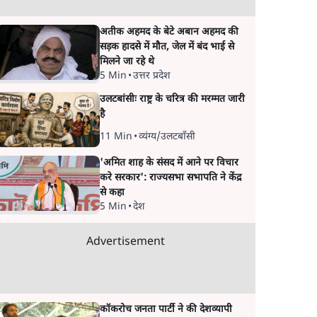
अतीक अहमद के बेटे अबान अहमद की
सड़क हादसे में मौत, जेल में बंद भाई से
मिलने जा रहे थे
5 Min
•
उत्तर प्रदेश
उलटबांसीः राष्ट्र के चरित्र की मरम्मत जारी
है
11 Min
•
व्यंग्य/उलटबाँसी
'अमित शाह के संसद में आने पर विचार
करे सरकार': राज्यसभा सभापति ने केंद्र
से कहा
5 Min
•
देश
Advertisement
कॉकरोच जनता पार्टी ने की देशव्यापी