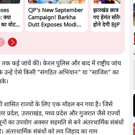
oses
CJP's New September
झारखंड छात्र आंदोल
 क्या
Campaign! Barkha
गए हेमंत सोरेन, सम
ं का वोट
Dutt Exposes Modi
होने देगी BJP?
Govt's Panic! |
Ashutosh
 कई जांचें कीं। केरल पुलिस और बाद में राष्ट्रीय जांच
या कि उन्हें ऐसे किसी "संगठित अभियान" या "साजिश" का
सके।
ेपी शासित राज्यों के लिए एक मॉडल बन गया है। जिसे
प्रदेश, उत्तराखंड, मध्य प्रदेश और गुजरात जैसे राज्यों
ूनों का उपयोग अक्सर सहमति से बने अंतरधार्मिक संबंधों
। अंतरधार्मिक संबंधों को लव जिहाद का नाम