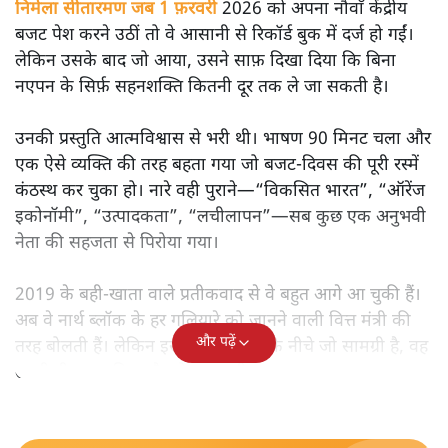
निर्मला सीतारमण जब 1 फ़रवरी
2026 को अपना नौवाँ केंद्रीय
बजट पेश करने उठीं तो वे आसानी से रिकॉर्ड बुक में दर्ज हो गईं।
लेकिन उसके बाद जो आया, उसने साफ़ दिखा दिया कि बिना
नएपन के सिर्फ़ सहनशक्ति कितनी दूर तक ले जा सकती है।
उनकी प्रस्तुति आत्मविश्वास से भरी थी। भाषण 90 मिनट चला और
एक ऐसे व्यक्ति की तरह बहता गया जो बजट‑दिवस की पूरी रस्में
कंठस्थ कर चुका हो। नारे वही पुराने—“विकसित भारत”, “ऑरेंज
इकोनॉमी”, “उत्पादकता”, “लचीलापन”—सब कुछ एक अनुभवी
नेता की सहजता से पिरोया गया।
2019 के बही‑खाता वाले प्रतीकवाद से वे बहुत आगे आ चुकी हैं।
अब वे नार्थ ब्लॉक के हर गलियारे को जानने वाली वित्त मंत्री की
और पढ़ें
तरह बोलती हैं। लेकिन इस आत्मविश्वास के नीचे जो सामग्री है, वह
उतनी ही अनुमानित और दोहराव भरी।