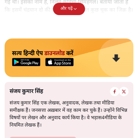
गई थी। इसका नाम है, निलवु कुडिचा सिमहंगल। बताया जाता है
और पढ़ें
कि इसमें चंद्रयान दो की नाकामी से संबंधित कुछ चूक का जिक्र है।
सत्य हिन्दी ऐप
डाउनलोड
करें
संजय कुमार सिंह
संजय कुमार सिंह एक लेखक, अनुवादक, लेखक तथा मीडिया
समीक्षक हैं। जनसत्ता अख़बार में वह काम कर चुके हैं। उन्होंने विभिन्न
विषयों पर लेखन और अनुवाद कार्य किया है। वे भड़ास4मीडिया के
नियमित लेखक हैं।