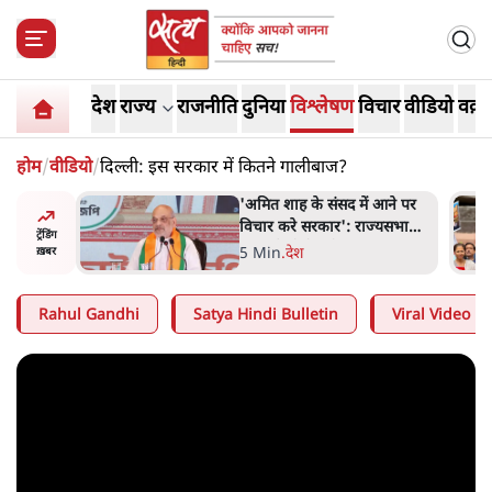
देश
राज्य
राजनीति
दुनिया
विश्लेषण
विचार
वीडियो
वक़्त
होम
/
वीडियो
/
दिल्ली: इस सरकार में कितने गालीबाज?
 आने पर
शाह के ख़िलाफ़ संसद में विपक्ष का
ज्यसभा
मार्च, 'गृह मंत्री मुंह छुपा रहे हैं
ट्रेंडिंग
क्योंकि वो छात्रों के गुनहगार हैं'
5 Min
.
देश
ख़बर
Rahul Gandhi
Satya Hindi Bulletin
Viral Video