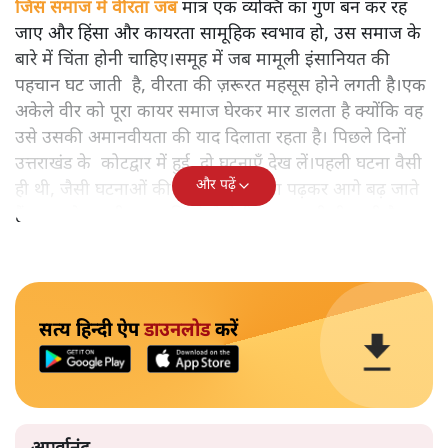
जिस समाज में वीरता जब
मात्र एक व्यक्ति का गुण बन कर रह
जाए और हिंसा और कायरता सामूहिक स्वभाव हो, उस समाज के
बारे में चिंता होनी चाहिए।समूह में जब मामूली इंसानियत की
पहचान घट जाती है, वीरता की ज़रूरत महसूस होने लगती है।एक
अकेले वीर को पूरा कायर समाज घेरकर मार डालता है क्योंकि वह
उसे उसकी अमानवीयता की याद दिलाता रहता है। पिछले दिनों
उत्तराखंड के कोटद्वार में हुई दो घटनाएँ देख लें।पहली घटना वैसी
और पढ़ें
ही थी, जैसी घटनाओं की खबर हम रोज़ाना पढ़कर आगे बढ़ जाते
हैं।भारत के तक़रीबन हर हिस्से से ऐसी खबर आती ही रहती है।
सत्य हिन्दी ऐप
डाउनलोड
करें