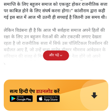
समाप्ति के लिए बहुजन समाज को एकजुट होकर राजनीतिक सत्ता
पर काबिज़ होने के लिए संघर्ष करना होगा।” कांशीराम द्वारा कही
गई इस बात में आज भी उतनी ही सच्चाई है जितनी उस समय थी।
लेकिन विडंबना ही है कि आज भी सर्वहारा समाज अपने हितों की
रक्षा के लिए उन बहुजन नेताओं की ओर टकटकी लगाए देखता
रहता है जो राजनीतिक सत्ता में सिर्फ उस पॉलिटिकल रिजर्वेशन की
बदौलत आए हैं, जो उन्हें बाबा साहेब डॉक्टर भीमराव आंबेडकर के
और पढ़ें
संविधान की वजह से मिला। ऐसे बहुत कम नेता होंगे जो अपने
समाज के मुद्दों को विधानसभाओं में और संसद में उठाते हैं।
सत्य हिन्दी ऐप
डाउनलोड
करें