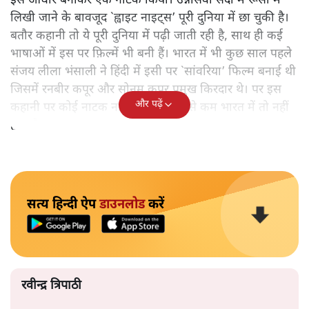
इसे आधार बनाकर एक नाटक किया। उन्नीसवीं सदी में रूसी में
लिखी जाने के बावजूद `ह्वाइट नाइट्स’ पूरी दुनिया में छा चुकी है।
बतौर कहानी तो ये पूरी दुनिया में पढ़ी जाती रही है, साथ ही कई
भाषाओं में इस पर फ़िल्में भी बनी हैं। भारत में भी कुछ साल पहले
संजय लीला भंसाली ने हिंदी में इसी पर `सांवरिया’ फिल्म बनाई थी
जिसमें रनबीर कपूर और सोनम कपूर प्रमुख किरदार थे। पर इस
और पढ़ें
कहानी पर कोई नाटक नहीं हुआ है। कम से कम भारत में तो नहीं
हुआ है।
सत्य हिन्दी ऐप
डाउनलोड
करें
रवीन्द्र त्रिपाठी