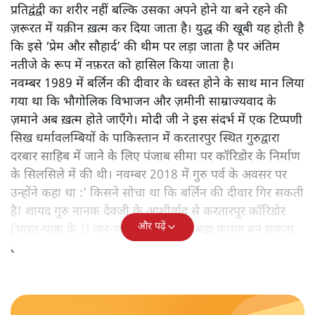
प्रतिद्वंद्वी का शरीर नहीं बल्कि उसका अपने होने या बने रहने की
ज़रूरत में यक़ीन ख़त्म कर दिया जाता है। युद्ध की खूबी यह होती है
कि इसे ‘प्रेम और सौहार्द’ की थीम पर लड़ा जाता है पर अंतिम
नतीजे के रूप में नफ़रत को हासिल किया जाता है।
नवम्बर 1989 में बर्लिन की दीवार के ध्वस्त होने के साथ मान लिया
गया था कि भौगोलिक विभाजन और ज़मीनी साम्राज्यवाद के
ज़माने अब ख़त्म होते जाएँगे। मोदी जी ने इस संदर्भ में एक टिप्पणी
सिख धर्मावलम्बियों के पाकिस्तान में करतारपुर स्थित गुरुद्वारा
दरबार साहिब में जाने के लिए पंजाब सीमा पर कॉरिडोर के निर्माण
के सिलसिले में की थी। नवम्बर 2018 में गुरु पर्व के अवसर पर
उन्होंने कहा था :’ किसने सोचा था कि बर्लिन की दीवार गिर सकती
है! शायद गुरु नानक देवजी के आशीर्वाद से करतारपुर कॉरिडोर
और पढ़ें
(भारत-पाक के !) जन-जन को जोड़ने का बड़ा कारण बन सकता
है!‘