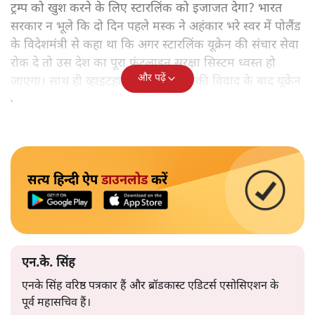
ट्रम्प को खुश करने के लिए स्टारलिंक को इजाजत देगा? भारत
सरकार न भूले कि दो दिन पहले मस्क ने अहंकार भरे स्वर में पोलैंड
के विदेशमंत्री से कहा था कि अगर स्टारलिंक यूक्रेन की संचार सेवा
रोक दे तो उस देश का पूरा फ्रंटलाइन सुरक्षा सिस्टम ध्वस्त हो
और पढ़ें
जाएगा। साथ ही व्हाइटहाउस में ट्रम्प-जेलेंस्की विवाद के बाद यूक्रेन
की सभी इंटेलिजेंस शेयरिंग रोक दी गयी थी।
सत्य हिन्दी ऐप
डाउनलोड
करें
एन.के. सिंह
एनके सिंह वरिष्ठ पत्रकार हैं और ब्रॉडकास्ट एडिटर्स एसोसिएशन के
पूर्व महासचिव हैं।