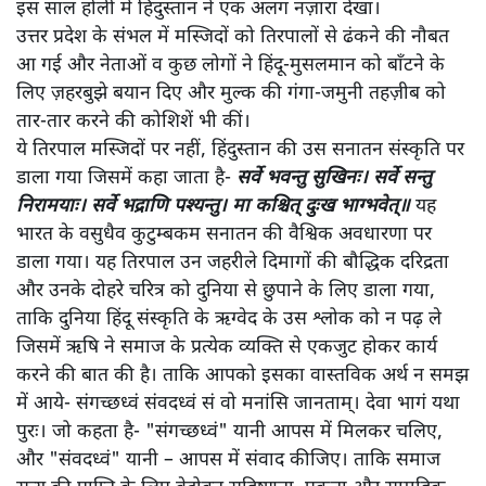
इस साल होली में हिंदुस्तान ने एक अलग नज़ारा देखा।
उत्तर प्रदेश के संभल में मस्जिदों को तिरपालों से ढंकने की नौबत
आ गई और नेताओं व कुछ लोगों ने हिंदू-मुसलमान को बाँटने के
लिए ज़हरबुझे बयान दिए और मुल्क की गंगा-जमुनी तहज़ीब को
तार-तार करने की कोशिशें भी कीं।
ये तिरपाल मस्जिदों पर नहीं, हिंदुस्तान की उस सनातन संस्कृति पर
डाला गया जिसमें कहा जाता है-
सर्वे भवन्तु सुखिनः। सर्वे सन्तु
निरामयाः। सर्वे भद्राणि पश्यन्तु। मा कश्चित् दुःख भाग्भवेत्॥
यह
भारत के वसुधैव कुटुम्बकम सनातन की वैश्विक अवधारणा पर
डाला गया। यह तिरपाल उन जहरीले दिमागों की बौद्धिक दरिद्रता
और उनके दोहरे चरित्र को दुनिया से छुपाने के लिए डाला गया,
ताकि दुनिया हिंदू संस्कृति के ऋग्वेद के उस श्लोक को न पढ़ ले
जिसमें ऋषि ने समाज के प्रत्येक व्यक्ति से एकजुट होकर कार्य
करने की बात की है। ताकि आपको इसका वास्तविक अर्थ न समझ
में आये- संगच्छध्वं संवदध्वं सं वो मनांसि जानताम्। देवा भागं यथा
पुरः। जो कहता है- "संगच्छध्वं" यानी आपस में मिलकर चलिए,
और "संवदध्वं" यानी – आपस में संवाद कीजिए। ताकि समाज