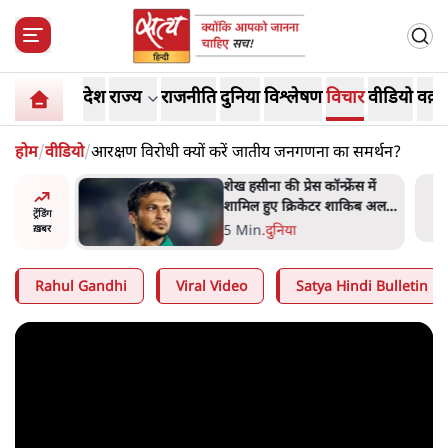
देश
राज्य
राजनीति
दुनिया
विश्लेषण
विचार
वीडियो
वक़्त
होम
/
वीडियो
/
आरक्षण विरोधी क्यों करें जातीय जनगणना का समर्थन?
अबान अहमद
शेख हसीना की प्रेस कॉन्फ्रेंस में
ेल में बंद
शामिल हुए क्रिकेटर शाकिब अल
ट्रेंडिंग
हसन के घर पर पेट्रोल बम से हमला
5 Min
.
दुनिया
ख़बर
Rahul Gandhi
Viral Video
Satya Hindi Bulletin