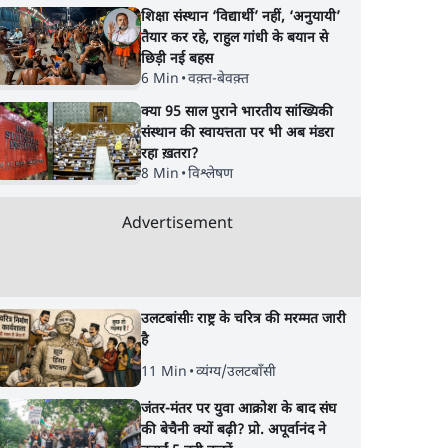
शिक्षा संस्थान ‘विद्यार्थी’ नहीं, ‘अनुयायी’
तैयार कर रहे, राहुल गांधी के बयान से
छिड़ी नई बहस
6 Min
•
वक़्त-बेवक़्त
क्या 95 साल पुराने भारतीय सांख्यिकी
संस्थान की स्वायत्तता पर भी अब मंडरा
रहा ख़तरा?
8 Min
•
विश्लेषण
Advertisement
उलटबांसीः राष्ट्र के चरित्र की मरम्मत जारी
है
11 Min
•
व्यंग्य/उलटबाँसी
जंतर-मंतर पर युवा आक्रोश के बाद संघ
की बेचैनी क्यों बढ़ी? प्रो. अपूर्वानंद ने