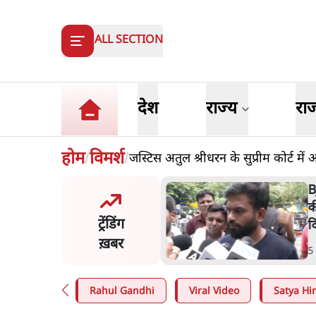
ALL SECTION
देश
राज्य
रा
होम
विमर्श
जस्टिस अतुल श्रीधरन के सुप्रीम कोर्ट मे
/
/
 दाल में काला नहीं, पूरी दाल ही
B
 वाहनों को बरबाद कर रहा है
क
ट्रेंडिंग
ल': राहुल
द
ख़बर
n
.
देश
5
Rahul Gandhi
Viral Video
Satya Hin