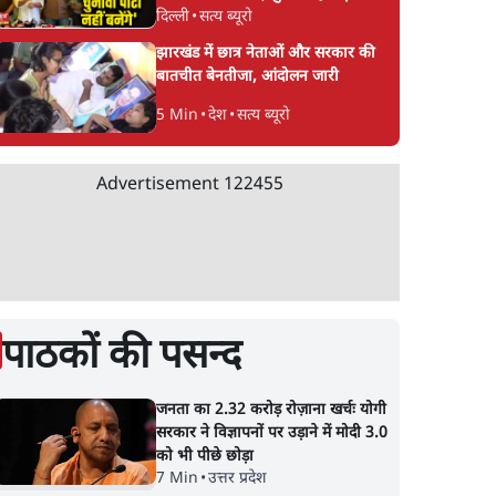
दिल्ली
•
सत्य ब्यूरो
CJP!
झारखंड में छात्र नेताओं और सरकार की
बातचीत बेनतीजा, आंदोलन जारी
5 Min
•
देश
•
सत्य ब्यूरो
Advertisement
122455
पाठकों की पसन्द
जनता का 2.32 करोड़ रोज़ाना खर्चः योगी
सरकार ने विज्ञापनों पर उड़ाने में मोदी 3.0
को भी पीछे छोड़ा
7 Min
•
उत्तर प्रदेश