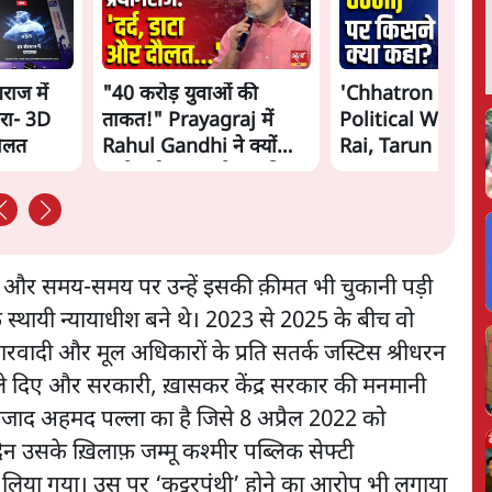
गराज में
"40 करोड़ युवाओं की
'Chhatron Ki Go
रा- 3D
ताकत!" Prayagraj में
Political War! Aj
दौलत
Rahul Gandhi ने क्यों
Rai, Tarun Chug
कही दर्द, डाटा, दौलत की
Shatrughan on 
बात?
Gandhi
ैं और समय-समय पर उन्हें इसकी क़ीमत भी चुकानी पड़ी
 के स्थायी न्यायाधीश बने थे। 2023 से 2025 के बीच वो
दारवादी और मूल अधिकारों के प्रति सतर्क जस्टिस श्रीधरन
ले दिए और सरकारी, ख़ासकर केंद्र सरकार की मनमानी
द अहमद पल्ला का है जिसे 8 अप्रैल 2022 को
न उसके ख़िलाफ़ जम्मू कश्मीर पब्लिक सेफ्टी
लिया गया। उस पर ‘कट्टरपंथी’ होने का आरोप भी लगाया