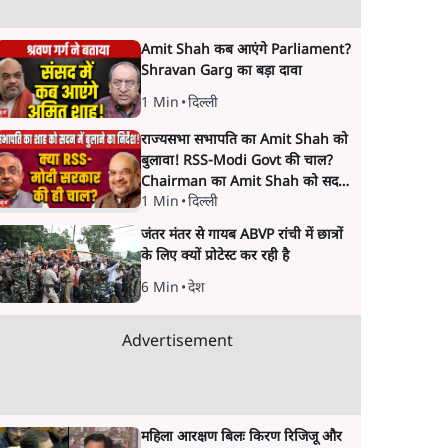
Amit Shah कब आएंगे Parliament?
Shravan Garg का बड़ा दावा
1 Min
•
दिल्ली
राज्यसभा सभापति का Amit Shah को
बुलावा! RSS-Modi Govt की चाल?
Chairman का Amit Shah को सदन
1 Min
•
दिल्ली
में बयान देने का संकेत क्यों? Senior
journalist Vinod Agnihotri ने इसे
जंतर मंतर से गायब ABVP रांची में छात्रों
Modi Government और RSS की
के लिए क्यों प्रोटेस्ट कर रही है
संभावित strategy से जोड़कर बड़ा
सवाल उठाया है।
6 Min
•
देश
Advertisement
महिला आरक्षण बिलः किरण रिजिजू और