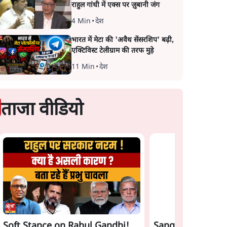
राहुल गांधी में एक्स पर ज़ुबानी जंग
4 Min
•
देश
भारत में मेटा की 'अवैध सेंसरशिप' बढ़ी,
एक्टिविस्ट टेलीग्राम की तरफ मुड़े
11 Min
•
देश
ताजा वीडियो
Soft Stance on Rahul Gandhi!
Sangh Parivar Ri