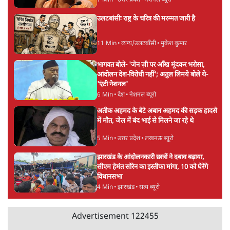
Advertisement
UPI पर प्रस्तावित शुल्क के पीछे ट्रंप का दबाव?
वीजा-मास्टरकार्ड को फायदा पहुँचाने की चर्चा
6 Min
•
विश्लेषण
मार्क ज़करबर्ग का माफीनामाः ये बहुत अंदर की बात
है
9 Min
•
विश्लेषण
BJP और मोदी ‘गॉडफादर’ भागवत की Gen Z पर
सलाह मानेंः अभिजीत दिपके
5 Min
•
देश
Advertisement