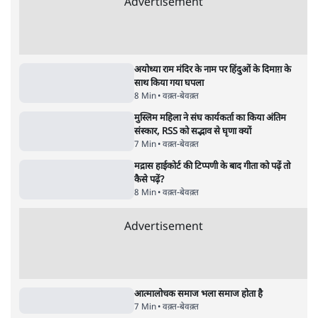
सीएम हेमंत सोरेन का इस्तीफा मांगा, 10 को घेरेंगे
विधानसभा
4 Min
•
झारखंड
•
सत्य ब्यूरो
Advertisement
122455
पाठकों की पसन्द
जनता का 2.32 करोड़ रोज़ाना खर्चः योगी सरकार ने
विज्ञापनों पर उड़ाने में मोदी 3.0 को भी पीछे छोड़ा
7 Min
•
उत्तर प्रदेश
शिक्षा संस्थान ‘विद्यार्थी’ नहीं, ‘अनुयायी’ तैयार कर
रहे, राहुल गांधी के बयान से छिड़ी नई बहस
6 Min
•
वक़्त-बेवक़्त
क्या 95 साल पुराने भारतीय सांख्यिकी संस्थान की