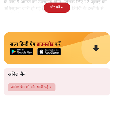
के लिए 9 अगस्त को उपचुनाव होगा, जिसके लिए 22 जुलाई को
और पढ़ें
अधिसूचना जारी हो गई है। यह सीट दिनेश त्रिवेदी के इस्तीफे से
खाली हुई है।
सत्य हिन्दी ऐप
डाउनलोड
करें
अनिल जैन
अनिल जैन
की और स्टोरी पढ़ें