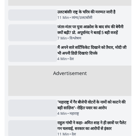
Gandhi? भारतीय राजनीति में आ रहा बड़ा बदलाव?
गए हैं Modi
| Ashutosh Ki Baat
Daily Sho
सर्वाधिक पढ़ी गयी खबरें
मेटा के सरेंडर के बाद भारत में केजरीवाल का इंस्टा
हैंडल बैनः AAP का आरोप
3 Min
•
देश
•
नेशनल ब्यूरो
'अमित शाह के संसद में आने पर विचार करे सरकार':
राज्यसभा सभापति ने केंद्र से कहा
5 Min
•
देश
•
नेशनल ब्यूरो
Advertisement