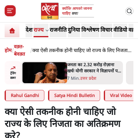
देश
राज्य
राजनीति
दुनिया
विश्लेषण
विचार
वीडियो
वक़्त
वक़्त-
होम
/
/
क्या ऐसी तकनीक होनी चाहिए जो राज्य के लिए निजता
बेवक़्त
का अतिक्रमण करे?
ोज़ाना
उलटबांसीः राष्ट्र के चरित्र की मरम्मत
्ञापनों पर
जारी है
ट्रेंडिंग
भी पीछे
11 Min
.
व्यंग्य/उलटबाँसी
ख़बर
Rahul Gandhi
Satya Hindi Bulletin
Viral Video
क्या ऐसी तकनीक होनी चाहिए जो
राज्य के लिए निजता का अतिक्रमण
करे?