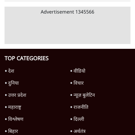
स्वायत्तता पर भी अब मंडरा रहा ख़तरा?
8 Min
•
विश्लेषण
Advertisement
उलटबांसीः राष्ट्र के चरित्र की मरम्मत जारी है
11 Min
•
व्यंग्य/उलटबाँसी
जंतर-मंतर पर युवा आक्रोश के बाद संघ की बेचैनी
क्यों बढ़ी? प्रो. अपूर्वानंद ने बताईं 5 बड़ी वजहें
7 Min
•
विश्लेषण
मैं अपने सारे सर्टिफिकेट दिखाने को तैयार, मोदी जी
भी अपनी डिग्री दिखाएंः दिपके
4 Min
•
देश
Advertisement