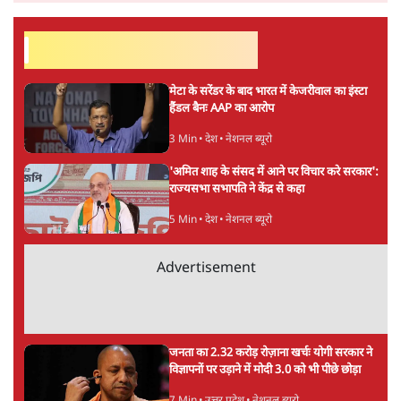
अगली खबर लोड हो रही है...
ताजा खबरें
सुखबीर बादल और पीएम मोदी मिले, पंजाब चुनाव से
पहले बीजेपी-अकाली दल गठबंधन की अटकलें तेज
6 Min
•
पंजाब
संसद में क्या FCRA बिल पेश कर सकते हैं शाह?
कांग्रेस ने अपने सांसदों के लिए जारी किया व्हिप
6 Min
•
देश
'E20- दाल में काला नहीं, पूरी दाल ही काली; वाहनों
को बरबाद कर रहा है इथेनॉल': राहुल
5 Min
•
देश