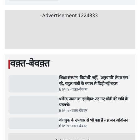
जनता का 2.32 करोड़ रोज़ाना खर्चः योगी सरकार ने
विज्ञापनों पर उड़ाने में मोदी 3.0 को भी पीछे छोड़ा
7 Min
•
उत्तर प्रदेश
•
नेशनल ब्यूरो
उलटबांसीः राष्ट्र के चरित्र की मरम्मत जारी है
11 Min
•
व्यंग्य/उलटबाँसी
•
मुकेश कुमार
भागवत बोले- 'जेन ज़ी पर आँख मूंदकर भरोसा,
आंदोलन देश-विरोधी नहीं'; अतुल लिमये बोले थे-
'एंटी नेशनल'
6 Min
•
देश
•
नेशनल ब्यूरो
अतीक अहमद के बेटे अबान अहमद की सड़क हादसे
में मौत, जेल में बंद भाई से मिलने जा रहे थे
5 Min
•
उत्तर प्रदेश
•
लखनऊ ब्यूरो
झारखंड के आंदोलनकारी छात्रों ने दबाव बढ़ाया,