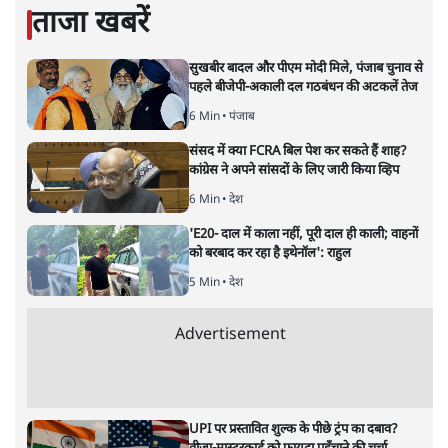
दिलबर गोठी
दिलबर गोठी
की और स्टोरी पढ़ें
30 साल उदारीकरण : हम रवांडा की
बराबरी पर आ गये हैं!
अर्थतंत्र
|
संजय कुमार सिंह
|
24 JUL, 2021
संजय कुमार सिंह