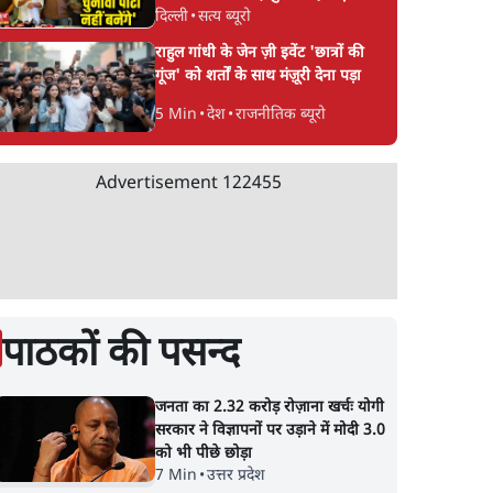
दिल्ली
•
सत्य ब्यूरो
CJP!
राहुल गांधी के जेन ज़ी इवेंट 'छात्रों की
गूंज' को शर्तों के साथ मंज़ूरी देना पड़ा
5 Min
•
देश
•
राजनीतिक ब्यूरो
Advertisement
122455
पाठकों की पसन्द
जनता का 2.32 करोड़ रोज़ाना खर्चः योगी
सरकार ने विज्ञापनों पर उड़ाने में मोदी 3.0
को भी पीछे छोड़ा
7 Min
•
उत्तर प्रदेश