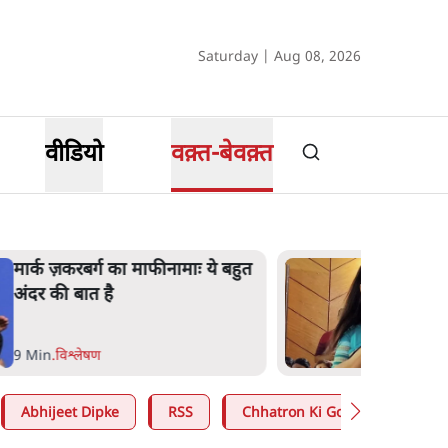
Saturday | Aug 08, 2026
वीडियो
वक़्त-बेवक़्त
महुआ मोइत्रा से SC ने कहा- ' अंडों से
क्यों डरती हैं? स्वतंत्रता सेनानी सीने पर
गोली खाते थे'
4 Min
.
देश
Abhijeet Dipke
RSS
Chhatron Ki Goonj
CJP D