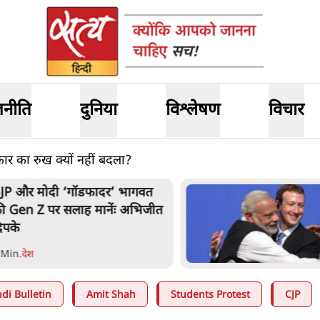
जनीति
दुनिया
विश्लेषण
विचार
कार का रुख क्यों नहीं बदला?
मार्क ज़करबर्ग का माफीनामाः ये बहुत
अंदर की बात है
9 Min
.
विश्लेषण
di Bulletin
Amit Shah
Students Protest
CJP