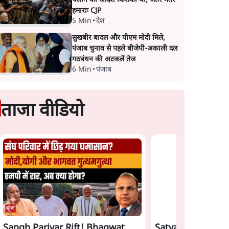
चलाने का आदेश किसका था, जंतर मंतर
हमाराः CJP
5 Min
•
देश
सुखबीर बादल और पीएम मोदी मिले,
पंजाब चुनाव से पहले बीजेपी-अकाली दल
गठबंधन की अटकलें तेज
6 Min
•
पंजाब
ताजा वीडियो
Sangh Parivar Rift! Bhagwat,
Satya Hindi News 