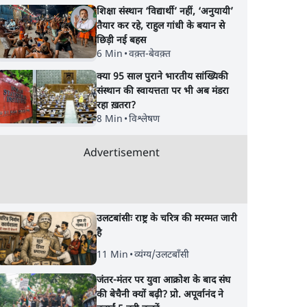
शिक्षा संस्थान ‘विद्यार्थी’ नहीं, ‘अनुयायी’
तैयार कर रहे, राहुल गांधी के बयान से
छिड़ी नई बहस
6 Min
•
वक़्त-बेवक़्त
क्या 95 साल पुराने भारतीय सांख्यिकी
संस्थान की स्वायत्तता पर भी अब मंडरा
रहा ख़तरा?
8 Min
•
विश्लेषण
Advertisement
उलटबांसीः राष्ट्र के चरित्र की मरम्मत जारी
है
े नाम पर
मुस्लिम महिला ने संघ
मद्रास हाईकोर्ट की टिप्
11 Min
•
व्यंग्य/उलटबाँसी
 साथ
कार्यकर्ता का किया अंतिम
के बाद गीता को पढ़ें तो 
जंतर-मंतर पर युवा आक्रोश के बाद संघ
संस्कार, RSS को सद्भाव से
पढ़ें?
की बेचैनी क्यों बढ़ी? प्रो. अपूर्वानंद ने
घृणा क्यों