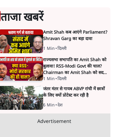
ताजा खबरें
Amit Shah कब आएंगे Parliament?
Shravan Garg का बड़ा दावा
1 Min
•
दिल्ली
राज्यसभा सभापति का Amit Shah को
बुलावा! RSS-Modi Govt की चाल?
Chairman का Amit Shah को सदन
1 Min
•
दिल्ली
में बयान देने का संकेत क्यों? Senior
journalist Vinod Agnihotri ने इसे
जंतर मंतर से गायब ABVP रांची में छात्रों
Modi Government और RSS की
के लिए क्यों प्रोटेस्ट कर रही है
संभावित strategy से जोड़कर बड़ा
सवाल उठाया है।
6 Min
•
देश
Advertisement