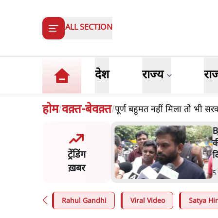
ALL SECTION
देश
राज्य
रा
होम
वक़्त-बेवक़्त
पूर्ण बहुमत नहीं मिला तो भी सर
/
/
BJP और मोदी ‘गॉडफादर’ भागवत
की Gen Z पर सलाह मानेंः अभिजीत
ट्रेंडिंग
दिपके
ख़बर
5 Min
.
देश
Rahul Gandhi
Viral Video
Satya Hin