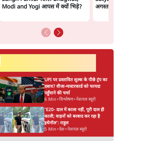
Modi and Yogi आपस में क्यों भिड़े?
अगस्त, दिनभर की ख़बर
सर्वाधिक पढ़ी गयी खबरें
UPI पर प्रस्तावित शुल्क के पीछे ट्रंप का
दबाव? वीजा-मास्टरकार्ड को फायदा
पहुँचाने की चर्चा
6 Min
•
विश्लेषण
•
नेशनल ब्यूरो
'E20- दाल में काला नहीं, पूरी दाल ही
s
Amit Shah कब आएंगे
Chhatron Ki Goonj
काली; वाहनों को बरबाद कर रहा है
त, शाम
Parliament? Shravan
Prayagraj: राहुल गांध
इथेनॉल': राहुल
5 Min
•
देश
•
नेशनल ब्यूरो
Garg का बड़ा दावा
उतरते ही बैकफुट पर Y
Govt?