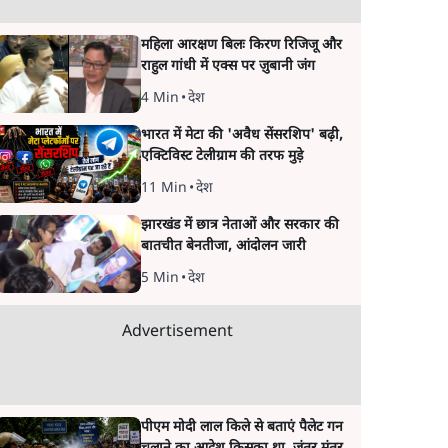
महिला आरक्षण बिलः किरण रिजिजू और
राहुल गांधी में एक्स पर ज़ुबानी जंग
4 Min
•
देश
भारत में मेटा की 'अवैध सेंसरशिप' बढ़ी,
एक्टिविस्ट टेलीग्राम की तरफ मुड़े
11 Min
•
देश
झारखंड में छात्र नेताओं और सरकार की
बातचीत बेनतीजा, आंदोलन जारी
5 Min
•
देश
Advertisement
पीएम मोदी लाल किले से बताएं पैलेट गन