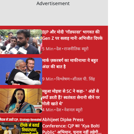
Advertisement
BJP और मोदी ‘गॉडफादर’ भागवत की
Gen Z पर सलाह मानेंः अभिजीत दिपके
5 Min
•
देश
•
राजनीतिक ब्यूरो
मार्क ज़करबर्ग का माफीनामाः ये बहुत
अंदर की बात है
9 Min
•
विश्लेषण
•
शीतल पी. सिंह
महुआ मोइत्रा से SC ने कहा- ' अंडों से
क्यों डरती हैं? स्वतंत्रता सेनानी सीने पर
गोली खाते थे'
4 Min
•
देश
•
नेशनल ब्यूरो
Abhijeet Dipke Press
Conference: CJP का 'Kya Bolti
Public' अभियान, चुनाव नहीं लड़ेगी