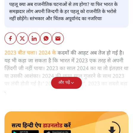
पहलू क्या अब राजनीतिक घटनाओं से तय होगा? या फिर भारत के
समझदार लोग अपनी जिन्दगी के हर पहलू को राजनीति के भरोसे
नहीं छोड़ेंगे। स्तंभकार और चिंतक अपूर्वानंद का नजरियाः
2023 बीत चला। 2024 के
कदमों की आहट अब तेज हो गई है।
यह भी कहा जा सकता है कि भारत में 2023 एक तरह से अपनी
ज़िंदगी जी नहीं पाया। 2023 का साल 2024 का या तो इंतज़ार था
या उसकी आशंका। 2024 की छाया साल गुजरने के साथ 2023
और पढ़ें
पर लंबी होती गई है।‘ 2024 में क्या होगा?’, 2023 का सबसे बड़ा
और महत्त्वपूर्ण सवाल यही था।
सत्य हिन्दी ऐप
डाउनलोड
करें