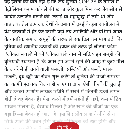
यह हैरानी की बात नहीं है कि जब दुनिया COP-28 के तमाशे में
पेट्रोलियम बनाम कोयले की ख़पत और कुल मिलाकर जैव स्रोत से
कार्बन उत्सर्जन घटाने की ‘लड़ाई या महायुद्ध’ में लगी थी और
ताक़तवर तेल उत्पादक देशों के दबाव में दुबई के इस आयोजन में
पेश प्रस्तावों में हेर-फेर करनी पड़ी तब अमेरिकी और पश्चिमी जगत
के नागरिक समाज समूहों की तरफ़ से एक दिलचस्प मांग उठी कि
दुनिया को स्थानीय उत्पादों की ख़पत की तरफ़ ही लौटना पड़ेगा।
‘लोकल लवर्स’ से बने ‘लोकलवर्स’ नाम से सक्रिय इन समूहों की
बुनियादी स्थापना है कि अगर हम अपने रहने की जगह से कुछ मील
के दायरे में ही उगने वाली फसलों, सब्जियों और फलों, मांस-
मछली, दूध-दही का सेवन शुरू करेंगे तो दुनिया की ऊर्जा समस्या
का काफी हद तक निदान हो जाएगा। आज ऐसी चीजों की ढुलाई
और उनको उपयोग लायक स्थिति में रखने में जितनी ऊर्जा खपत
होती है वह बेकार है। ऐसा करने में हमें महंगी ही नहीं, कम पौष्टिक
भोजन मिलता है, बेस्वाद मिलता है और खाने की चीजों का एक
बड़ा हिस्सा बेकार हो जाता है। इसलिए लोकल खाने-पीने से न
सिर्फ ऊर्जा की बचत होगी बल्कि पौष्टिकता की रक्षा होगी और
और पढ़ें