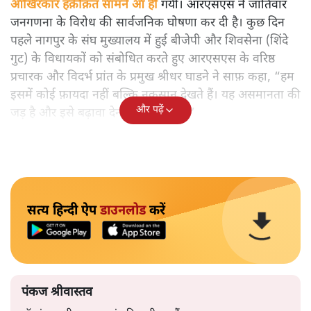
आखिरकार हक़ीक़त सामने आ ही
गयी। आरएसएस ने जातिवार
जनगणना के विरोध की सार्वजनिक घोषणा कर दी है। कुछ दिन
पहले नागपुर के संघ मुख्यालय में हुई बीजेपी और शिवसेना (शिंदे
गुट) के विधायकों को संबोधित करते हुए आरएसएस के वरिष्ठ
प्रचारक और विदर्भ प्रांत के प्रमुख श्रीधर घाडने ने साफ़ कहा, “हम
इसमें कोई फ़ायदा नहीं बल्कि नुकसान देखते हैं। यह असमानता की
और पढ़ें
जड़ है और इसे बढ़ावा देना उचित नहीं है।”
सत्य हिन्दी ऐप
डाउनलोड
करें
पंकज श्रीवास्तव