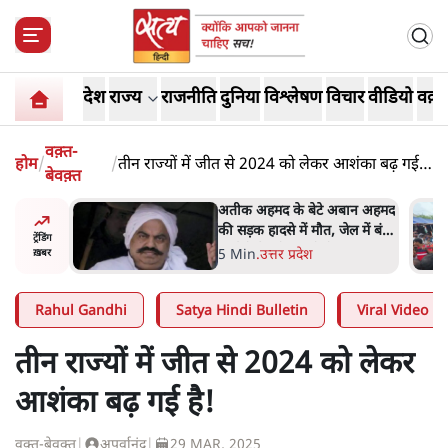
देश
राज्य
राजनीति
दुनिया
विश्लेषण
विचार
वीडियो
वक़्त
वक़्त-
होम
/
/
तीन राज्यों में जीत से 2024 को लेकर आशंका बढ़ गई
बेवक़्त
है!
 पर आँख
अतीक अहमद के बेटे अबान अहमद
 देश-
की सड़क हादसे में मौत, जेल में बंद
ट्रेंडिंग
ये बोले थे-
भाई से मिलने जा रहे थे
5 Min
.
उत्तर प्रदेश
ख़बर
Rahul Gandhi
Satya Hindi Bulletin
Viral Video
तीन राज्यों में जीत से 2024 को लेकर
आशंका बढ़ गई है!
वक़्त-बेवक़्त
|
अपूर्वानंद
|
29 MAR, 2025