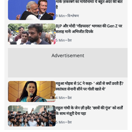
दिखी।
लोकसभा चुनाव 2024 में कांग्रेस को लेकर जिस बात का अंदेशा
था, वही हुआ। देश भर में ‘मोदी चेहरे’ के ‘करिश्मे’ के बावजूद बीते
दो चुनाव में इज्जत बचाती रही, छिन्दवाड़ा सीट भी इस बार कांग्रेस
बड़े अंतर से हार गई। सवाल उठाया जा रहा है कि मध्य प्रदेश
कांग्रेस का अब क्या होगा?
मध्य प्रदेश में लोकसभा की 29 सीटें हैं। इस चुनाव में कांग्रेस ने 28
और उसके गठबंधन वाले दल समाजवादी पार्टी ने एक सीट पर
अपने उम्मीदवार उतारे थे। भारतीय जनता पार्टी ने ‘मिशन 29’ का
लक्ष्य इस बार रखा था। बीजेपी अपना लक्ष्य हासिल करने में सफल
रही। बेहद चौंकाने वाला तथ्य इस बार यह है कि देश भर में मोदी
का चेहरा और उनके प्रयास विफल रहे, लेकिन मध्यप्रदेश में मोदी
और पढ़ें
‘चल’ निकले।