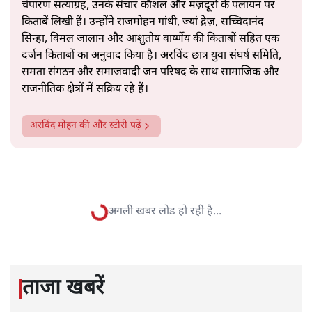
सत्य हिन्दी ऐप
डाउनलोड
करें
अरविंद मोहन
अरविंद मोहन एक पत्रकार, लेखक और अनुवादक हैं। इन्हें क़रीब
चालीस वर्षों का अनुभव है। वह जनसत्ता, इंडिया टुडे, हिंदुस्तान, अमर
उजाला और एबीपी न्यूज़ के लिए काम कर चुके हैं। उन्होंने गांधी के
चंपारण सत्याग्रह, उनके संचार कौशल और मज़दूरों के पलायन पर
किताबें लिखी हैं। उन्होंने राजमोहन गांधी, ज्यां द्रेज़, सच्चिदानंद
सिन्हा, विमल जालान और आशुतोष वार्ष्णेय की किताबों सहित एक
दर्जन किताबों का अनुवाद किया है। अरविंद छात्र युवा संघर्ष समिति,
समता संगठन और समाजवादी जन परिषद के साथ सामाजिक और
राजनीतिक क्षेत्रों में सक्रिय रहे हैं।