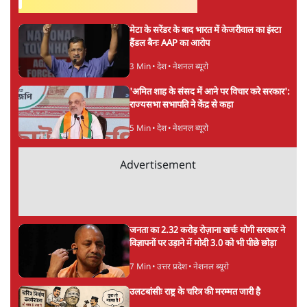
संसद में क्या FCRA बिल पेश कर सकते हैं शाह?
कांग्रेस ने अपने सांसदों के लिए जारी किया व्हिप
6 Min
•
देश
'E20- दाल में काला नहीं, पूरी दाल ही काली; वाहनों
को बरबाद कर रहा है इथेनॉल': राहुल
5 Min
•
देश
Advertisement
UPI पर प्रस्तावित शुल्क के पीछे ट्रंप का दबाव?
वीजा-मास्टरकार्ड को फायदा पहुँचाने की चर्चा
6 Min
•
विश्लेषण
मार्क ज़करबर्ग का माफीनामाः ये बहुत अंदर की बात
है
9 Min
•
विश्लेषण