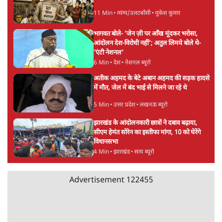
BJP और मोदी ‘गॉडफादर’ भागवत की Gen Z पर
सलाह मानेंः अभिजीत दिपके
5 Min
•
देश
Advertisement
महुआ मोइत्रा से SC ने कहा- ' अंडों से क्यों डरती हैं?
स्वतंत्रता सेनानी सीने पर गोली खाते थे'
4 Min
•
देश
राहुल गांधी के जेन ज़ी इवेंट 'छात्रों की गूंज' को शर्तों
के साथ मंज़ूरी देना पड़ा
5 Min
•
देश
ताजा वीडियो