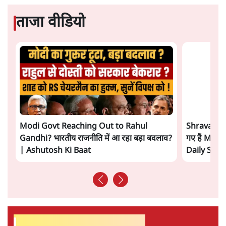
सत्य हिन्दी ऐप
डाउनलोड
करें
संजीव श्रीवास्तव
संजीव श्रीवास्तव
की और स्टोरी पढ़ें
अगली खबर लोड हो रही है...
ताजा खबरें
सुखबीर बादल और पीएम मोदी मिले, पंजाब चुनाव से
पहले बीजेपी-अकाली दल गठबंधन की अटकलें तेज
6 Min
•
पंजाब