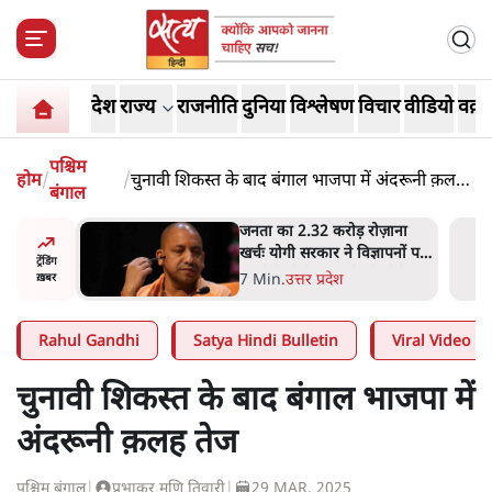
देश
राज्य
राजनीति
दुनिया
विश्लेषण
विचार
वीडियो
वक़्त
पश्चिम
होम
/
/
चुनावी शिकस्त के बाद बंगाल भाजपा में अंदरूनी क़लह
बंगाल
तेज
ोज़ाना
उलटबांसीः राष्ट्र के चरित्र की मरम्मत
्ञापनों पर
जारी है
ट्रेंडिंग
भी पीछे
11 Min
.
व्यंग्य/उलटबाँसी
ख़बर
Rahul Gandhi
Satya Hindi Bulletin
Viral Video
चुनावी शिकस्त के बाद बंगाल भाजपा में
अंदरूनी क़लह तेज
पश्चिम बंगाल
|
प्रभाकर मणि तिवारी
|
29 MAR, 2025