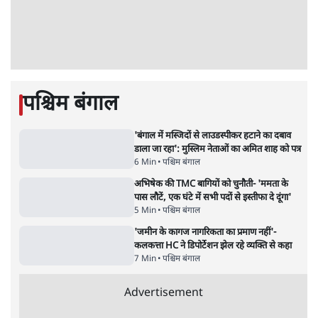
भागवत बोले- 'जेन ज़ी पर आँख मूंदकर भरोसा,
आंदोलन देश-विरोधी नहीं'; अतुल लिमये बोले थे-
'एंटी नेशनल'
6 Min
•
देश
•
नेशनल ब्यूरो
अतीक अहमद के बेटे अबान अहमद की सड़क हादसे
में मौत, जेल में बंद भाई से मिलने जा रहे थे
5 Min
•
उत्तर प्रदेश
•
लखनऊ ब्यूरो
झारखंड के आंदोलनकारी छात्रों ने दबाव बढ़ाया,
सीएम हेमंत सोरेन का इस्तीफा मांगा, 10 को घेरेंगे
विधानसभा
4 Min
•
झारखंड
•
सत्य ब्यूरो
Advertisement
122455