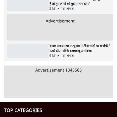
पाठकों की पसन्द
जनता का 2.32 करोड़ रोज़ाना खर्चः योगी सरकार ने
विज्ञापनों पर उड़ाने में मोदी 3.0 को भी पीछे छोड़ा
7 Min
•
उत्तर प्रदेश
शिक्षा संस्थान ‘विद्यार्थी’ नहीं, ‘अनुयायी’ तैयार कर
रहे, राहुल गांधी के बयान से छिड़ी नई बहस
6 Min
•
वक़्त-बेवक़्त
क्या 95 साल पुराने भारतीय सांख्यिकी संस्थान की
स्वायत्तता पर भी अब मंडरा रहा ख़तरा?
8 Min
•
विश्लेषण
Advertisement
उलटबांसीः राष्ट्र के चरित्र की मरम्मत जारी है
11 Min
•
व्यंग्य/उलटबाँसी