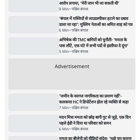
14 Min
•
विमर्श
•
वंदिता मिश्रा
भारत में मेटा की 'अवैध सेंसरशिप' बढ़ी, एक्टिविस्ट
टेलीग्राम की तरफ मुड़े
11 Min
•
देश
•
यूसुफ किरमानी
ईरान ने जारी किया मुजतबा खामेनेई का वीडियो;
स्वास्थ्य पर इसराइली मीडिया में चल रही थीं अफवाहें
7 Min
•
दुनिया
•
विदेश डेस्क
NALSAR दीक्षांत समारोह के मुख्य अतिथि के रूप
में CJI सूर्यकांत का छात्रों ने किया विरोध
6 Min
•
तेलंगाना
•
सत्य ब्यूरो
Advertisement
122455