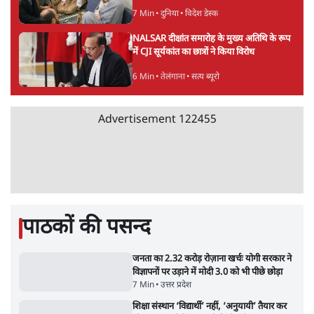
CBI जांच की मांग पर अड़े; धरना-प्रदर्शन जारी
8 Min
•
झारखंड
ममता बनर्जी की गाड़ी पर पत्थर-कीचड़ से हमला-
आरोप लगाया, 'मेरी जान भी जा सकती थी'
8 Min
•
पश्चिम बंगाल
Advertisement
अगस्त क्रांति आंदोलन में जनता की एकजुटता कायम
रहती तो देश का विभाजन संभव नहीं था!
16 Min
•
विचार
NALSAR दीक्षांत समारोह के मुख्य अतिथि के रूप
में CJI सूर्यकांत का छात्रों ने किया विरोध
6 Min
•
तेलंगाना