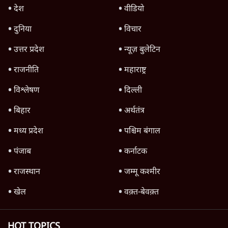
Parliament LIVE | हंगामे के बीच फिर शुरू हुई
संसद | 2 Bills Today
दिल्ली
मैं अपने सारे सर्टिफिकेट दिखाने को तैयार, मोदी जी
भी अपनी डिग्री दिखाएंः दिपके
4 Min
•
देश
Advertisement
'महाराष्ट्र में गैर बीजेपी वोटरों के नामों को काटने की
बड़ी साज़िश'- रोहित पवार का आरोप
4 Min
•
महाराष्ट्र
जंतर-मंतर प्रदर्शन को RSS ने बताया 'राष्ट्रविरोधी',
अतुल लिमये बोले- इसकी 'केस स्टडी' हो
5 Min
•
देश
Advertisement
1224333