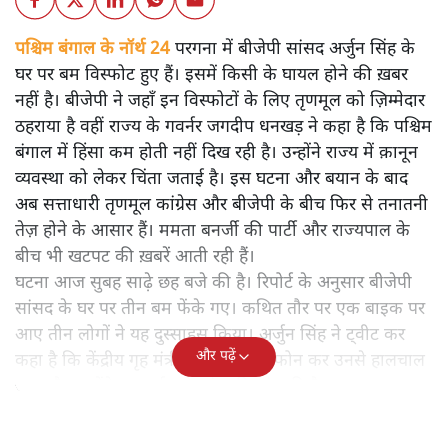
पश्चिम बंगाल के नॉर्थ 24
परगना में बीजेपी सांसद अर्जुन सिंह के
घर पर बम विस्फोट हुए हैं। इसमें किसी के घायल होने की ख़बर
नहीं है। बीजेपी ने जहाँ इन विस्फोटों के लिए तृणमूल को ज़िम्मेदार
ठहराया है वहीं राज्य के गवर्नर जगदीप धनखड़ ने कहा है कि पश्चिम
बंगाल में हिंसा कम होती नहीं दिख रही है। उन्होंने राज्य में क़ानून
व्यवस्था को लेकर चिंता जताई है। इस घटना और बयान के बाद
अब सत्ताधारी तृणमूल कांग्रेस और बीजेपी के बीच फिर से तनातनी
तेज़ होने के आसार हैं। ममता बनर्जी की पार्टी और राज्यपाल के
बीच भी खटपट की ख़बरें आती रही हैं।
घटना आज सुबह साढ़े छह बजे की है। रिपोर्ट के अनुसार बीजेपी
सांसद के घर पर तीन बम फेंके गए। कथित तौर पर एक बाइक पर
आए तीन लोगों ने यह दुस्साहस किया। अर्जुन सिंह ने ट्वीट कर
और पढ़ें
कहा है कि केंद्रीय गृह मंत्री अमित शाह ने फोन कर उनसे हालचाल
जाना है। उन्होंने एनआईए से जांच की मांग की है।