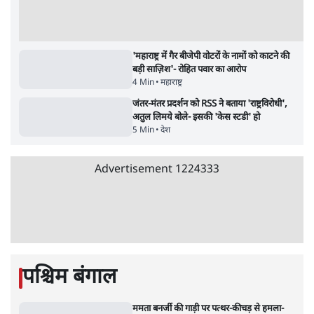
जंतर मंतर से गायब ABVP रांची में छात्रों के लिए क्यों
प्रोटेस्ट कर रही है
6 Min
•
देश
•
सत्य ब्यूरो
राहुल गांधी ने प्रयागराज में जेन ज़ी को झकझोरा- 3D
संदेश- दर्द, डेटा, दौलत
6 Min
•
देश
•
राजनीतिक ब्यूरो
Advertisement
ममता बनर्जी की गाड़ी पर पत्थर-कीचड़ से हमला-
आरोप लगाया, 'मेरी जान भी जा सकती थी'
8 Min
•
पश्चिम बंगाल
•
कोलकाता ब्यूरो
जेन-ज़ी के लिए नहीं, संघ की राजनैतिक हेजेमनी
बचाने आए हैं मोहन भागवत!