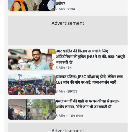
बिहार
|
समी अहमद
|
29 MAR, 2025
सीएम नीतीश कुमार
समी अहमद