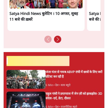
समी अहमद
समी अहमद
की और स्टोरी पढ़ें
अगली खबर लोड हो रही है...
ताजा खबरें
राहुल गांधी ने द हिन्दू में लिखा- अमित शाह ‘या तो
दोषी हैं या अक्षम’