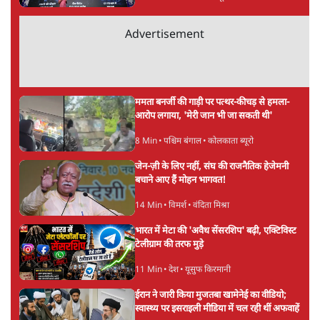
9 Min
•
देश
Live झारखंड विधानसभा की तरफ बढ़ रहे
आंदोलनकारी छात्रों पर पानी की बौछार
6 Min
•
देश
बीजेपी-अकाली गठबंधन हुआ तो ये पुराने गठबंधन
की वापसी के बजाय क्यों होगा नया राजनीतिक
प्रयोग?
7 Min
•
पंजाब
Advertisement
उमर खालिद की किताब पर चर्चा के लिए
ऑडिटोरियम की बुकिंग JNU ने रद्द की, कहा- 'अधूरी
जानकारी दी'
6 Min
•
देश
झारखंड प्रोटेस्ट: JPSC परीक्षा रद्द होगी, लेकिन छात्र