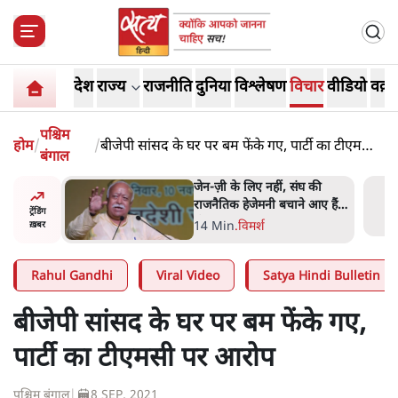
देश
राज्य
राजनीति
दुनिया
विश्लेषण
विचार
वीडियो
वक़्त
पश्चिम
होम
/
/
बीजेपी सांसद के घर पर बम फेंके गए, पार्टी का टीएमसी
बंगाल
पर आरोप
र पत्थर-
जेन-ज़ी के लिए नहीं, संघ की
लगाया,
राजनैतिक हेजेमनी बचाने आए हैं
ट्रेंडिंग
ी थी'
मोहन भागवत!
14 Min
.
विमर्श
ख़बर
Rahul Gandhi
Viral Video
Satya Hindi Bulletin
बीजेपी सांसद के घर पर बम फेंके गए,
पार्टी का टीएमसी पर आरोप
पश्चिम बंगाल
|
8 SEP, 2021