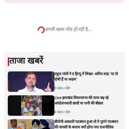
सत्य हिन्दी ऐप
डाउनलोड
करें
शंभुनाथ शुक्ल
शंभुनाथ शुक्ल
की और स्टोरी पढ़ें
उर्दू को लेकर फरेब और नीतीश की छवि
चमकाने की ऐसी कोशिश क्यों?