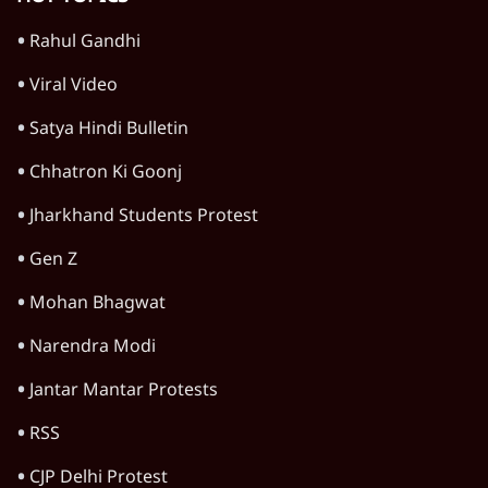
पश्चिम बंगाल
ममता बनर्जी की गाड़ी पर पत्थर-कीचड़ से हमला-
आरोप लगाया, 'मेरी जान भी जा सकती थी'
8 Min
•
पश्चिम बंगाल
'बंगाल में मस्जिदों से लाउडस्पीकर हटाने का दबाव
डाला जा रहा': मुस्लिम नेताओं का अमित शाह को पत्र
6 Min
•
पश्चिम बंगाल
अभिषेक की TMC बागियों को चुनौती- 'ममता के
पास लौटें, एक घंटे में सभी पदों से इस्तीफा दे दूंगा'
5 Min
•
पश्चिम बंगाल
Advertisement