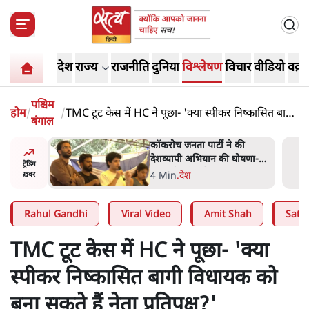
देश
राज्य
राजनीति
दुनिया
विश्लेषण
विचार
वीडियो
वक़्त
पश्चिम
होम
/
/
TMC टूट केस में HC ने पूछा- 'क्या स्पीकर निष्कासित बागी
बंगाल
विधायक को बना सकते हैं नेता प्रतिपक्ष?'
 की
BJP और मोदी ‘गॉडफादर’ भागवत
घोषणा-
की Gen Z पर सलाह मानेंः
ट्रेंडिंग
अभिजीत दिपके
5 Min
.
देश
ख़बर
Rahul Gandhi
Viral Video
Amit Shah
Satya
TMC टूट केस में HC ने पूछा- 'क्या
स्पीकर निष्कासित बागी विधायक को
बना सकते हैं नेता प्रतिपक्ष?'