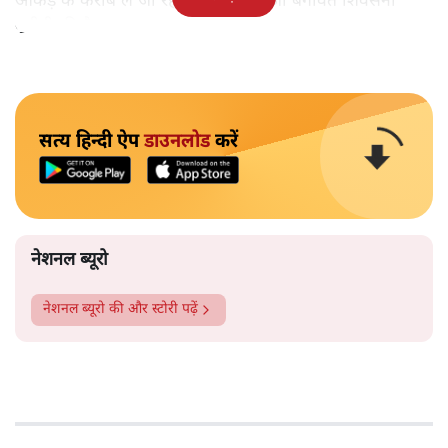
आंकड़े के करीब ले जा रही है। जिसमें ताजा बगावत शिवसेना
यूबीटी की है।
सत्य हिन्दी ऐप
डाउनलोड
करें
नेशनल ब्यूरो
नेशनल ब्यूरो
की और स्टोरी पढ़ें