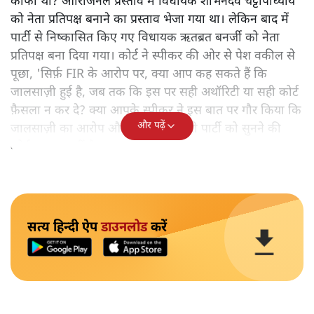
काफी था? ओरिजिनल प्रस्ताव में विधायक शोभनदेव चट्टोपाध्याय
को नेता प्रतिपक्ष बनाने का प्रस्ताव भेजा गया था। लेकिन बाद में
पार्टी से निष्कासित किए गए विधायक ऋतब्रत बनर्जी को नेता
प्रतिपक्ष बना दिया गया। कोर्ट ने स्पीकर की ओर से पेश वकील से
पूछा, 'सिर्फ़ FIR के आरोप पर, क्या आप कह सकते हैं कि
जालसाज़ी हुई है, जब तक कि इस पर सही अथॉरिटी या सही कोर्ट
फ़ैसला न कर दे? क्या आपके स्पीकर ने इस बात पर गौर किया कि
और पढ़ें
जालसाज़ी का आरोप और FIR है तो दूसरी पार्टी को सुनने की
कोई ज़रूरत नहीं है?'
सत्य हिन्दी ऐप
डाउनलोड
करें