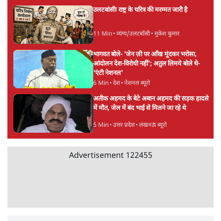
5 Min
•
देश
Advertisement
झारखंड प्रोटेस्ट: तबीयत बिगड़ने पर छात्र अस्पताल में
भर्ती; AISA भी हुई प्रोटेस्ट में शामिल
6 Min
•
झारखंड
SC-ST आरक्षण में क्रीमी लेयर क्यों नहीं? केंद्र ने
सुप्रीम कोर्ट में बताया कारण
5 Min
•
देश
पेपर लीक घोटाले की सच्चाई: छात्रों के विरोध और
भर्ती में धोखाधड़ी पर राजेंद्र तिवारी। BJP बनाम
कांग्रेस।
विश्लेषण
Advertisement