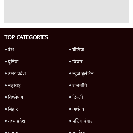
जनता का 2.32 करोड़ रोज़ाना खर्चः योगी सरकार ने
विज्ञापनों पर उड़ाने में मोदी 3.0 को भी पीछे छोड़ा
7 Min
•
उत्तर प्रदेश
Advertisement
क्या 95 साल पुराने भारतीय सांख्यिकी संस्थान की
स्वायत्तता पर भी अब मंडरा रहा ख़तरा?
8 Min
•
विश्लेषण
उलटबांसीः राष्ट्र के चरित्र की मरम्मत जारी है
11 Min
•
व्यंग्य/उलटबाँसी
जंतर-मंतर पर युवा आक्रोश के बाद संघ की बेचैनी
क्यों बढ़ी? प्रो. अपूर्वानंद ने बताईं 5 बड़ी वजहें
7 Min
•
विश्लेषण
Advertisement