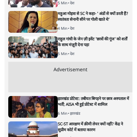
नतीजों पर परदे डालता घोषणा प्रधान
बजट!
अर्थतंत्र
|
अनन्त मित्तल
|
1 FEB, 2026
अनन्त मित्तल
यह बजट नीतिगत नतीजों से ज़्यादा घोषणाओं पर टिका क्यों दिखता
है? आंकड़ों, ज़मीनी हकीकत और वादों के बीच घोषणा-प्रधान बजट
की आलोचनात्मक पड़ताल।