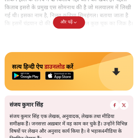
किताब इसरो के प्रमुख एस सोमनाथ की है जो मलयालम में लिखी
गई थी। इसका नाम है, निलवु कुडिचा सिमहंगल। बताया जाता है
और पढ़ें
कि इसमें चंद्रयान दो की नाकामी से संबंधित कुछ चूक का जिक्र है।
सत्य हिन्दी ऐप
डाउनलोड
करें
संजय कुमार सिंह
संजय कुमार सिंह एक लेखक, अनुवादक, लेखक तथा मीडिया
समीक्षक हैं। जनसत्ता अख़बार में वह काम कर चुके हैं। उन्होंने विभिन्न
विषयों पर लेखन और अनुवाद कार्य किया है। वे भड़ास4मीडिया के