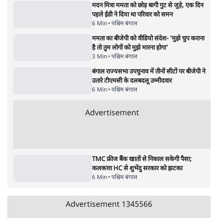
अतीक अहमद के बेटे अबान अहमद की सड़क हादसे
में मौत, जेल में बंद भाई से मिलने जा रहे थे
5 Min
•
उत्तर प्रदेश
•
लखनऊ ब्यूरो
Advertisement
122455
पाठकों की पसन्द
शिक्षा संस्थान ‘विद्यार्थी’ नहीं, ‘अनुयायी’ तैयार कर
रहे, राहुल गांधी के बयान से छिड़ी नई बहस
6 Min
•
वक़्त-बेवक़्त
इंस्टाग्राम पर आरक्षण हटाओ आंदोलन का शिगूफा,
क्या Gen Z एकता तोड़ने की मुहिम?
7 Min
•
देश