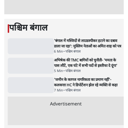
Advertisement
'अमित शाह के संसद में आने पर विचार करे सरकार':
राज्यसभा सभापति ने केंद्र से कहा
5 Min
•
देश
•
नेशनल ब्यूरो
जनता का 2.32 करोड़ रोज़ाना खर्चः योगी सरकार ने
विज्ञापनों पर उड़ाने में मोदी 3.0 को भी पीछे छोड़ा
7 Min
•
उत्तर प्रदेश
•
नेशनल ब्यूरो
उलटबांसीः राष्ट्र के चरित्र की मरम्मत जारी है
11 Min
•
व्यंग्य/उलटबाँसी
•
मुकेश कुमार
भागवत बोले- 'जेन ज़ी पर आँख मूंदकर भरोसा,
आंदोलन देश-विरोधी नहीं'; अतुल लिमये बोले थे-
'एंटी नेशनल'
6 Min
•
देश
•
नेशनल ब्यूरो