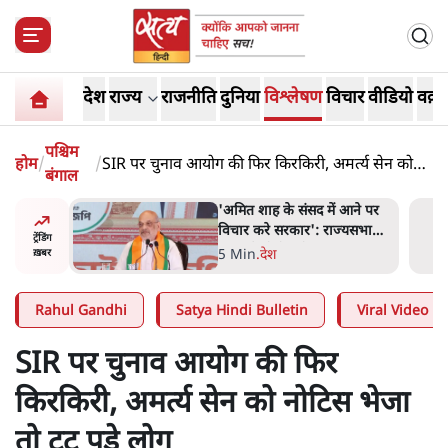
देश
राज्य
राजनीति
दुनिया
विश्लेषण
विचार
वीडियो
वक़्त
पश्चिम
होम
/
/
SIR पर चुनाव आयोग की फिर किरकिरी, अमर्त्य सेन को
बंगाल
नोटिस भेजा तो टूट पड़े लोग
 आने पर
जनता का 2.32 करोड़ रोज़ाना
ज्यसभा
खर्चः योगी सरकार ने विज्ञापनों पर
ट्रेंडिंग
उड़ाने में मोदी 3.0 को भी पीछे
7 Min
.
उत्तर प्रदेश
ख़बर
छोड़ा
Rahul Gandhi
Satya Hindi Bulletin
Viral Video
SIR पर चुनाव आयोग की फिर
किरकिरी, अमर्त्य सेन को नोटिस भेजा
तो टूट पड़े लोग