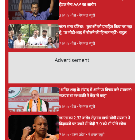
अगली खबर लोड हो रही है...
ताजा खबरें
BJP और मोदी ‘गॉडफादर’ भागवत की Gen Z पर
सलाह मानेंः अभिजीत दिपके
5 Min
•
देश
महुआ मोइत्रा से SC ने कहा- ' अंडों से क्यों डरती हैं?
स्वतंत्रता सेनानी सीने पर गोली खाते थे'
4 Min
•
देश
राहुल गांधी के जेन ज़ी इवेंट 'छात्रों की गूंज' को शर्तों
के साथ मंज़ूरी देना पड़ा