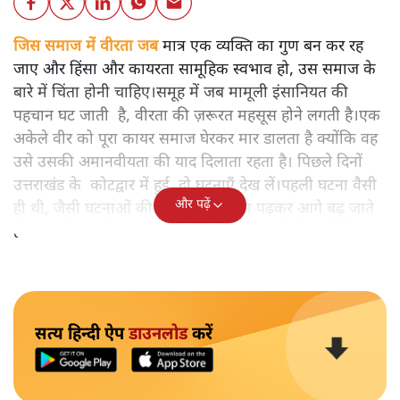
जिस समाज में वीरता जब
मात्र एक व्यक्ति का गुण बन कर रह
जाए और हिंसा और कायरता सामूहिक स्वभाव हो, उस समाज के
बारे में चिंता होनी चाहिए।समूह में जब मामूली इंसानियत की
पहचान घट जाती है, वीरता की ज़रूरत महसूस होने लगती है।एक
अकेले वीर को पूरा कायर समाज घेरकर मार डालता है क्योंकि वह
उसे उसकी अमानवीयता की याद दिलाता रहता है। पिछले दिनों
उत्तराखंड के कोटद्वार में हुई दो घटनाएँ देख लें।पहली घटना वैसी
और पढ़ें
ही थी, जैसी घटनाओं की खबर हम रोज़ाना पढ़कर आगे बढ़ जाते
हैं।भारत के तक़रीबन हर हिस्से से ऐसी खबर आती ही रहती है।
सत्य हिन्दी ऐप
डाउनलोड
करें