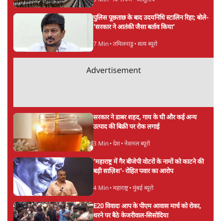
अगली खबर लोड हो रही है...
ताजा खबरें
PM Modi & Amit Shah Missing from
Parliament: क्या विपक्ष से डरी सरकार?
दिल्ली
शेख हसीना: '2024 में छात्र आंदोलन नहीं,
सुनियोजित तख्तापलट था; मैं अपने लोगों के पास
जरूर लौटूंगी'
5 Min
•
दुनिया
जंतर मंतर प्रोटेस्ट: 'युवाओं को प्रताड़ित किया जा रहा
है, पर मोदी-शाह में बोलने की हिम्मत नहीं'- राहुल
7 Min
•
देश