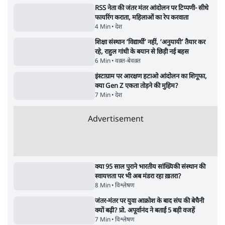
E20: बॉम्बे हाईकोर्ट ने मेटा, गूगल, X से गडकरी के
खिलाफ कंटेंट हटाने को कहा
5 Min
•
देश
SIAM ने पहले सरकार को लिखा- E20 से वाहनों के
कलपुर्जे खराब, अब पत्र वापस लिया, क्यों?
7 Min
•
देश
ताजा वीडियो