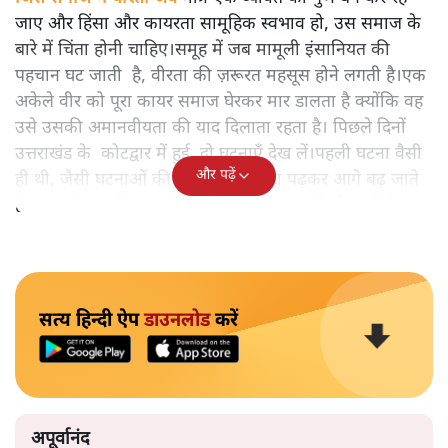
जाए और हिंसा और कायरता सामूहिक स्वभाव हो, उस समाज के
बारे में चिंता होनी चाहिए।समूह में जब मामूली इंसानियत की
पहचान घट जाती है, वीरता की ज़रूरत महसूस होने लगती है।एक
अकेले वीर को पूरा कायर समाज घेरकर मार डालता है क्योंकि वह
उसे उसकी अमानवीयता की याद दिलाता रहता है। पिछले दिनों
उत्तराखंड के कोटद्वार में हुई दो घटनाएँ देख लें।पहली घटना वैसी
और पढ़ें
ही थी, जैसी घटनाओं की खबर हम रोज़ाना पढ़कर आगे बढ़ जाते
हैं।भारत के तक़रीबन हर हिस्से से ऐसी खबर आती ही रहती है।
सत्य हिन्दी ऐप
डाउनलोड
करें
अपूर्वानंद