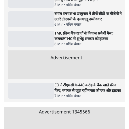
'गूंगी गुड़िया' वाले तंज पर एनसीपी ने कांग्रेस से पूछा-
क्या आप इंदिरा गांधी का अपमान सही मानते हैं?
5 Min
•
महाराष्ट्र
•
मुंबई ब्यूरो
Advertisement
122455
पाठकों की पसन्द
RSS नेता की जंतर मंतर आंदोलन पर टिप्पणी- सीधे
फायरिंग कराता, महिलाओं का रेप करवाता
4 Min
•
देश
शिक्षा संस्थान ‘विद्यार्थी’ नहीं, ‘अनुयायी’ तैयार कर
रहे, राहुल गांधी के बयान से छिड़ी नई बहस
6 Min
•
वक़्त-बेवक़्त