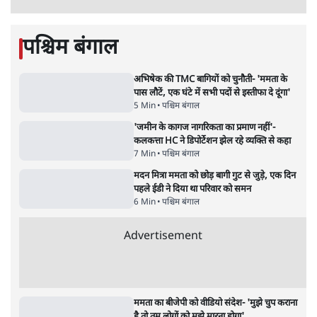
सरकार ने डाबर शहद, गाय के घी और कई अन्य
उत्पाद की बिक्री पर रोक लगाई
3 Min
•
देश
•
नेशनल ब्यूरो
'महाराष्ट्र में गैर बीजेपी वोटरों के नामों को काटने की
बड़ी साज़िश'- रोहित पवार का आरोप
4 Min
•
महाराष्ट्र
•
मुंबई ब्यूरो
E20 विवादः आप के पीएम आवास मार्च को रोका,
धरने पर बैठे केजरीवाल-सिसोदिया
5 Min
•
देश
•
नेशनल ब्यूरो
RSS जेन अल्फा संवादः दिपके ने कहा- 70-80 साल
के बुजुर्ग से जेन जी को क्या मिलेगा
7 Min
•
देश
•
राजनीतिक ब्यूरो