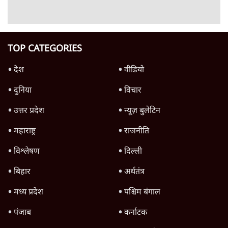
इंस्टाग्राम पर आरक्षण हटाओ आंदोलन का शिगूफा,
क्या Gen Z एकता तोड़ने की मुहिम?
7 Min
•
देश
Advertisement
क्या 95 साल पुराने भारतीय सांख्यिकी संस्थान की
स्वायत्तता पर भी अब मंडरा रहा ख़तरा?
8 Min
•
विश्लेषण
जंतर-मंतर पर युवा आक्रोश के बाद संघ की बेचैनी
क्यों बढ़ी? प्रो. अपूर्वानंद ने बताईं 5 बड़ी वजहें
7 Min
•
विश्लेषण
'महाराष्ट्र में गैर बीजेपी वोटरों के नामों को काटने की
बड़ी साज़िश'- रोहित पवार का आरोप
4 Min
•
महाराष्ट्र
Advertisement