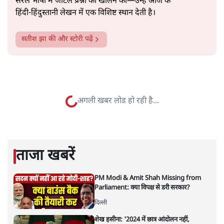
सत्य हिन्दी ऐप
डाउनलोड
करें
सतीश झा
सतीश झा समकालीन भारतीय भाषाई लेखन के सबसे सूक्ष्म,
विश्लेषणात्मक और मानवीय स्वरों में से एक हैं। शिक्षा, समाज,
संस्कृति और भाषा पर उनकी दृष्टि गहरी और साफ़ है। उनकी शैली—
सरल भाषा में जटिल प्रश्नों को खोलने की—उन्हें आज के
हिंदी‑हिंदुस्तानी लेखन में एक विशिष्ट स्थान देती है।
सतीश झा
की और स्टोरी पढ़ें