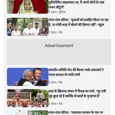
नतीजों पर परदे डालता घोषणा प्रधान
बजट!
अर्थतंत्र
|
अनन्त मित्तल
|
1 FEB, 2026
अनन्त मित्तल
यह बजट नीतिगत नतीजों से ज़्यादा घोषणाओं पर टिका क्यों दिखता
है? आंकड़ों, ज़मीनी हकीकत और वादों के बीच घोषणा-प्रधान बजट
की आलोचनात्मक पड़ताल।