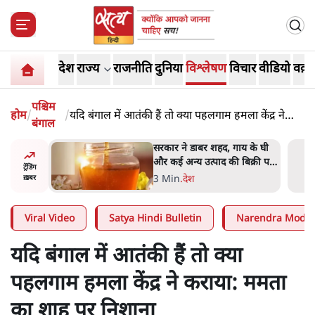
देश
राज्य
राजनीति
दुनिया
विश्लेषण
विचार
वीडियो
वक़्त
पश्चिम
होम
/
/
यदि बंगाल में आतंकी हैं तो क्या पहलगाम हमला केंद्र ने
बंगाल
कराया: ममता का शाह पर निशाना
ाय के घी
'महाराष्ट्र में गैर बीजेपी वोटरों के
बिक्री पर
नामों को काटने की बड़ी साज़िश'-
ट्रेंडिंग
रोहित पवार का आरोप
4 Min
.
महाराष्ट्र
ख़बर
Viral Video
Satya Hindi Bulletin
Narendra Modi
यदि बंगाल में आतंकी हैं तो क्या
पहलगाम हमला केंद्र ने कराया: ममता
का शाह पर निशाना