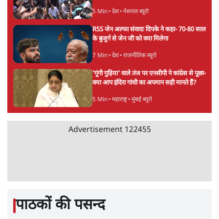
Advertisement
संसदीय समिति-मेटा की बैठकः मार्क ज़करबर्ग ने
भारत सरकार से माफी मांगी
5 Min
•
देश
शाह के ख़िलाफ़ संसद में विपक्ष का मार्च, 'गृह मंत्री
मुंह छुपा रहे हैं क्योंकि वो छात्रों के गुनहगार हैं'
5 Min
•
देश
जंतर-मंतर प्रोटेस्ट- 'ताकतवर सरकार के नाम पर
आक्रामकता न दिखाए पुलिस, जेन जी को सुने': SC
5 Min
•
देश
Advertisement