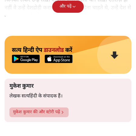
जिनको लेकर उन्हें सख़्त ऐतराज़ हुआ करता था। सख़्त ऐतराज़ ही
और पढ़ें
नहीं वे उन्हें देशद्रोही करार देकर जेल भेज देना चाहते थे, उन्हें देश से
बाहर चले जाने को कह रहे थे।
सत्य हिन्दी ऐप
डाउनलोड
करें
मुकेश कुमार
लेखक सत्यहिंदी के संपादक हैं।
मुकेश कुमार
की और स्टोरी पढ़ें