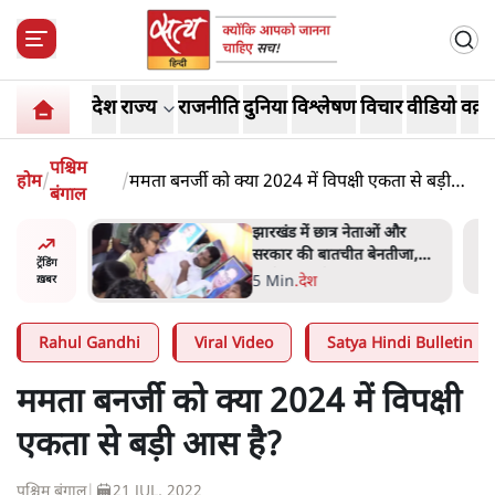
देश
राज्य
राजनीति
दुनिया
विश्लेषण
विचार
वीडियो
वक़्त
पश्चिम
होम
/
/
ममता बनर्जी को क्या 2024 में विपक्षी एकता से बड़ी
बंगाल
आस है?
ess
झारखंड में छात्र नेताओं और
ा 'Kya
सरकार की बातचीत बेनतीजा,
ट्रेंडिंग
न, चुनाव
आंदोलन जारी
5 Min
.
देश
ख़बर
Rahul Gandhi
Viral Video
Satya Hindi Bulletin
ममता बनर्जी को क्या 2024 में विपक्षी
एकता से बड़ी आस है?
पश्चिम बंगाल
|
21 JUL, 2022