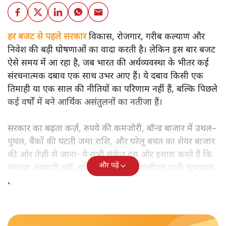
हर बजट से पहले सरकार
विकास, रोजगार, गरीब कल्याण और
निवेश की बड़ी घोषणाओं का वादा करती है। लेकिन इस बार बजट
ऐसे समय में आ रहा है, जब भारत की अर्थव्यवस्था के भीतर कई
संरचनात्मक दबाव एक साथ उभर आए हैं। ये दबाव किसी एक
तिमाही या एक साल की नीतियों का परिणाम नहीं हैं, बल्कि पिछले
कई वर्षों में बने आर्थिक असंतुलनों का नतीजा हैं।
सरकार का बढ़ता कर्ज़, रुपये की कमजोरी, बॉन्ड बाजार में उथल–
पुथल, बैंकों की घटती जमा राशि, और घरेलू बचत का शेयर बाजार
की ओर तेज़ी से जाना- ये सभी संकेत इस ओर इशारा करते हैं कि
और पढ़ें
समस्या अस्थायी नहीं, बल्कि गहरी और प्रणालीगत यानी स्ट्रक्चरल
है।