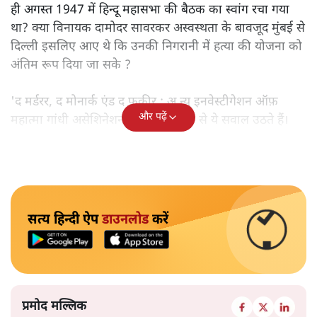
ही अगस्त 1947 में हिन्दू महासभा की बैठक का स्वांग रचा गया
था? क्या विनायक दामोदर सावरकर अस्वस्थता के बावजूद मुंबई से
दिल्ली इसलिए आए थे कि उनकी निगरानी में हत्या की योजना को
अंतिम रूप दिया जा सके ?
'द मर्डरर, द मोनार्क एंड द फ़कीर : अ न्यू इनवेस्टीगेशन ऑफ़
और पढ़ें
महात्मा गांधी असेशिनेशन' नामक किताब से ये सवाल उठते हैं।
सत्य हिन्दी ऐप
डाउनलोड
करें
प्रमोद मल्लिक