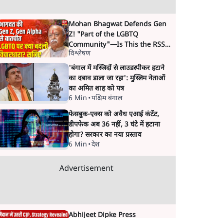
Mohan Bhagwat Defends Gen
Z! "Part of the LGBTQ
Community"—Is This the RSS's
विश्लेषण
New Move?
'बंगाल में मस्जिदों से लाउडस्पीकर हटाने
का दबाव डाला जा रहा': मुस्लिम नेताओं
का अमित शाह को पत्र
6 Min
•
पश्चिम बंगाल
फेसबुक-एक्स को अवैध एआई कंटेंट,
डीपफेक अब 36 नहीं, 3 घंटे में हटाना
होगा? सरकार का नया प्रस्ताव
6 Min
•
देश
Advertisement
Abhijeet Dipke Press