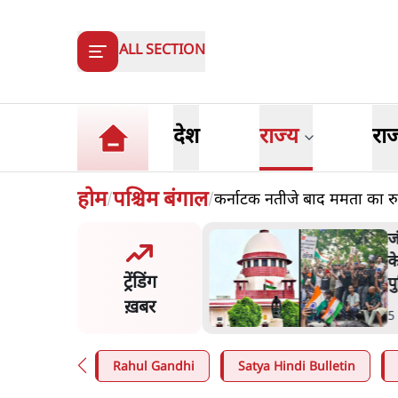
ALL SECTION
देश
राज्य
रा
होम
पश्चिम बंगाल
कर्नाटक नतीजे बाद ममता का रुख
/
/
य समिति-मेटा की बैठकः मार्क
ज
र्ग ने भारत सरकार से माफी
क
ट्रेंडिंग
प
ख़बर
n
.
देश
5
Rahul Gandhi
Satya Hindi Bulletin