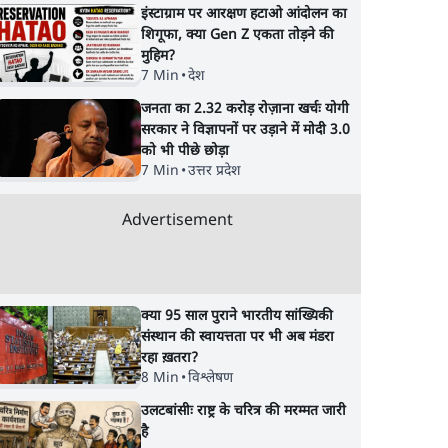
इंस्टाग्राम पर आरक्षण हटाओ आंदोलन का
शिगूफा, क्या Gen Z एकता तोड़ने की
मुहिम?
छोड़
ममता का बीजेपी को वीडियो
बंगाल राज्यसभा उपचुनाव
7 Min
•
देश
 दिन
संदेश- 'मुझे चुप कराना है तो
तीनों सीटों पर बीजेपी ने
जनता का 2.32 करोड़ रोज़ाना खर्चः योगी
 परिवार
तुम लोगों को मुझे मारना
टीएमसी के दलबदलू
सरकार ने विज्ञापनों पर उड़ाने में मोदी 3.0
होगा'
उम्मीदवार
को भी पीछे छोड़ा
7 Min
•
उत्तर प्रदेश
Advertisement
क्या 95 साल पुराने भारतीय सांख्यिकी
संस्थान की स्वायत्तता पर भी अब मंडरा
रहा ख़तरा?
8 Min
•
विश्लेषण
उलटबांसीः राष्ट्र के चरित्र की मरम्मत जारी
है