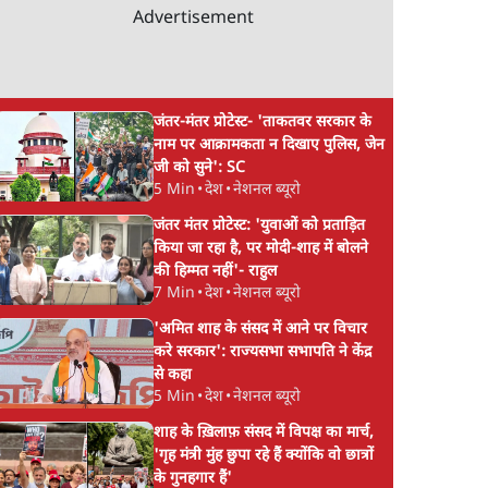
Advertisement
जंतर-मंतर प्रोटेस्ट- 'ताकतवर सरकार के
नाम पर आक्रामकता न दिखाए पुलिस, जेन
जी को सुने': SC
5 Min
•
देश
•
नेशनल ब्यूरो
जंतर मंतर प्रोटेस्ट: 'युवाओं को प्रताड़ित
किया जा रहा है, पर मोदी-शाह में बोलने
की हिम्मत नहीं'- राहुल
7 Min
•
देश
•
नेशनल ब्यूरो
'अमित शाह के संसद में आने पर विचार
करे सरकार': राज्यसभा सभापति ने केंद्र
से कहा
5 Min
•
देश
•
नेशनल ब्यूरो
शाह के ख़िलाफ़ संसद में विपक्ष का मार्च,
'गृह मंत्री मुंह छुपा रहे हैं क्योंकि वो छात्रों
के गुनहगार हैं'