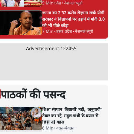
5 Min
•
देश
•
नेशनल ब्यूरो
जनता का 2.32 करोड़ रोज़ाना खर्चः योगी
सरकार ने विज्ञापनों पर उड़ाने में मोदी 3.0
को भी पीछे छोड़ा
7 Min
•
उत्तर प्रदेश
•
नेशनल ब्यूरो
Advertisement
122455
पाठकों की पसन्द
शिक्षा संस्थान ‘विद्यार्थी’ नहीं, ‘अनुयायी’
तैयार कर रहे, राहुल गांधी के बयान से
छिड़ी नई बहस
6 Min
•
वक़्त-बेवक़्त