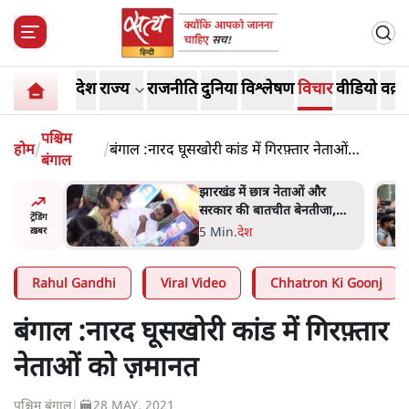
देश
राज्य
राजनीति
दुनिया
विश्लेषण
विचार
वीडियो
वक़्त
पश्चिम
होम
/
/
बंगाल :नारद घूसखोरी कांड में गिरफ़्तार नेताओं
बंगाल
को ज़मानत
हा- ' अंडों
झारखंड में छात्र नेताओं और
ता सेनानी
सरकार की बातचीत बेनतीजा,
ट्रेंडिंग
आंदोलन जारी
5 Min
.
देश
ख़बर
Rahul Gandhi
Viral Video
Chhatron Ki Goonj
बंगाल :नारद घूसखोरी कांड में गिरफ़्तार
नेताओं को ज़मानत
पश्चिम बंगाल
|
28 MAY, 2021