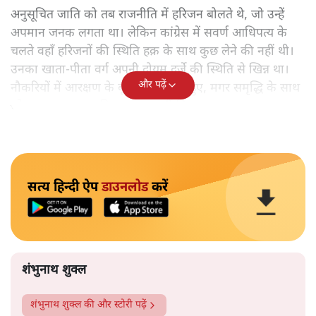
अनुसूचित जाति को तब राजनीति में हरिजन बोलते थे, जो उन्हें
अपमान जनक लगता था। लेकिन कांग्रेस में सवर्ण आधिपत्य के
चलते वहाँ हरिजनों की स्थिति हक़ के साथ कुछ लेने की नहीं थी।
उनका खाता-पीता वर्ग अपनी दोयम दर्जे की स्थिति से खिन्न था।
और पढ़ें
नौकरियों में आरक्षण के बूते वे समृद्ध तो हुए, मगर समृद्धि के साथ
जो आत्म-सम्मान चाहिए था, वह नहीं मिल रहा था।
सत्य हिन्दी ऐप
डाउनलोड
करें
शंभुनाथ शुक्ल
शंभुनाथ शुक्ल
की और स्टोरी पढ़ें