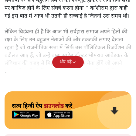
समाप्ति के लिए बहुजन समाज को एकजुट होकर राजनीतिक सत्ता
पर काबिज़ होने के लिए संघर्ष करना होगा।” कांशीराम द्वारा कही
गई इस बात में आज भी उतनी ही सच्चाई है जितनी उस समय थी।
लेकिन विडंबना ही है कि आज भी सर्वहारा समाज अपने हितों की
रक्षा के लिए उन बहुजन नेताओं की ओर टकटकी लगाए देखता
रहता है जो राजनीतिक सत्ता में सिर्फ उस पॉलिटिकल रिजर्वेशन की
बदौलत आए हैं, जो उन्हें बाबा साहेब डॉक्टर भीमराव आंबेडकर के
और पढ़ें
संविधान की वजह से मिला। ऐसे बहुत कम नेता होंगे जो अपने
समाज के मुद्दों को विधानसभाओं में और संसद में उठाते हैं।
सत्य हिन्दी ऐप
डाउनलोड
करें