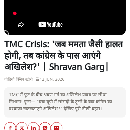
TMC Crisis: 'जब ममता जैसी हालत
होगी, तब कांग्रेस के पास आएंगे
अखिलेश?' | Shravan Garg|
वीडियो क्लिप स्टोरी
|
12 JUN, 2026
TMC में फूट के बीच श्रवण गर्ग का अखिलेश यादव पर सीधा
निशाना! पूछा— "क्या यूपी में सांसदों के टूटने के बाद कांग्रेस का
दरवाजा खटखटाएंगे अखिलेश?" देखिए पूरी तीखी बहस।