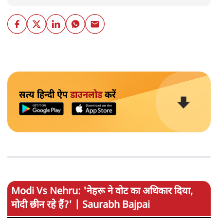
सत्य हिन्दी ऐप
डाउनलोड
करें
Modi Vs Nehru: 'नेहरू ने वोट का अधिकार दिया,
मोदी छीन रहे हैं?' | Saurabh Bajpai