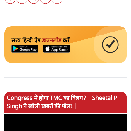
सत्य हिन्दी ऐप
डाउनलोड
करें
Congress में होगा TMC का विलय? | Sheetal P
Singh ने खोली खबरों की पोल! |