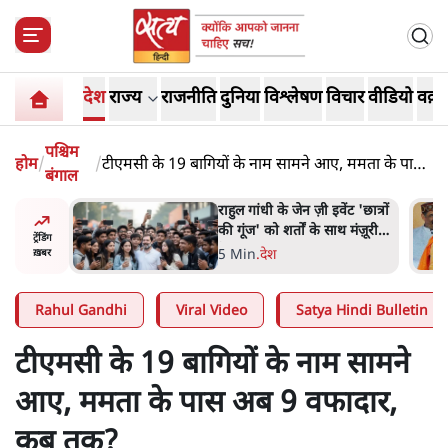
देश
राज्य
राजनीति
दुनिया
विश्लेषण
विचार
वीडियो
वक़्त
पश्चिम
होम
/
/
टीएमसी के 19 बागियों के नाम सामने आए, ममता के पास
बंगाल
अब 9 वफादार, कब तक?
ं और
राहुल गांधी के जेन ज़ी इवेंट 'छात्रों
तीजा,
की गूंज' को शर्तों के साथ मंज़ूरी
ट्रेंडिंग
देना पड़ा
5 Min
.
देश
ख़बर
Rahul Gandhi
Viral Video
Satya Hindi Bulletin
टीएमसी के 19 बागियों के नाम सामने
आए, ममता के पास अब 9 वफादार,
कब तक?