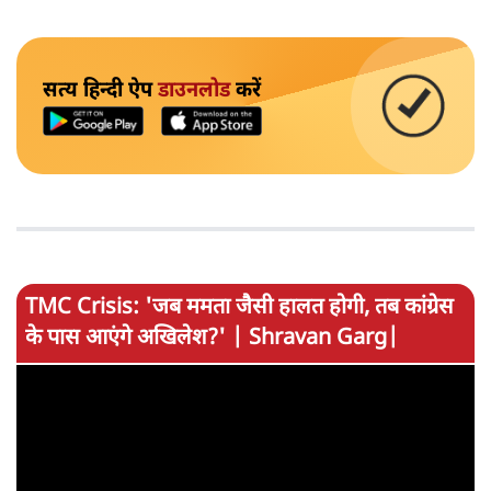
सत्य हिन्दी ऐप
डाउनलोड
करें
TMC Crisis: 'जब ममता जैसी हालत होगी, तब कांग्रेस
के पास आएंगे अखिलेश?' | Shravan Garg|