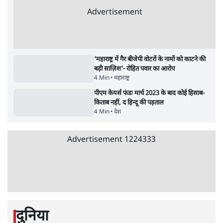
उलटबांसीः राष्ट्र के चरित्र की मरम्मत जारी है
11 Min
•
व्यंग्य/उलटबाँसी
जंतर-मंतर पर युवा आक्रोश के बाद संघ की बेचैनी
क्यों बढ़ी? प्रो. अपूर्वानंद ने बताईं 5 बड़ी वजहें
7 Min
•
विश्लेषण
मैं अपने सारे सर्टिफिकेट दिखाने को तैयार, मोदी जी
भी अपनी डिग्री दिखाएंः दिपके
4 Min
•
देश
Advertisement
'महाराष्ट्र में गैर बीजेपी वोटरों के नामों को काटने की
बड़ी साज़िश'- रोहित पवार का आरोप
4 Min
•
महाराष्ट्र
पीएम केयर्स फंडः मार्च 2023 के बाद कोई हिसाब-
किताब नहीं, द हिन्दू की पड़ताल
4 Min
•
देश