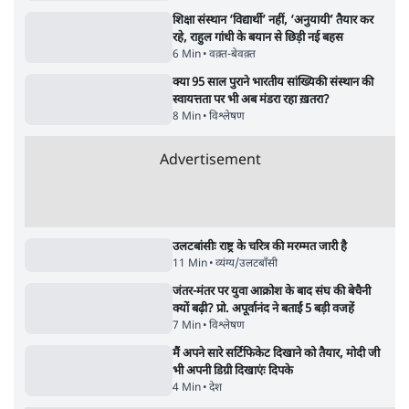
पाठकों की पसन्द
जनता का 2.32 करोड़ रोज़ाना खर्चः योगी सरकार ने
विज्ञापनों पर उड़ाने में मोदी 3.0 को भी पीछे छोड़ा
7 Min
•
उत्तर प्रदेश
शिक्षा संस्थान ‘विद्यार्थी’ नहीं, ‘अनुयायी’ तैयार कर
रहे, राहुल गांधी के बयान से छिड़ी नई बहस
6 Min
•
वक़्त-बेवक़्त
क्या 95 साल पुराने भारतीय सांख्यिकी संस्थान की
स्वायत्तता पर भी अब मंडरा रहा ख़तरा?
8 Min
•
विश्लेषण
Advertisement