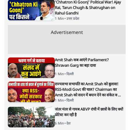
ताजा खबरें
राहुल गांधी ने प्रयागराज में जेन ज़ी को झकझोरा- 3D
संदेश- दर्द, डेटा, दौलत
6 Min
•
देश
"40 करोड़ युवाओं की ताकत!" Prayagraj में
Rahul Gandhi ने क्यों कही दर्द, डाटा, दौलत की
बात?
1 Min
•
उत्तर प्रदेश
'Chhatron Ki Goonj' Political War! Ajay
Rai, Tarun Chugh & Shatrughan on
Rahul Gandhi
1 Min
•
उत्तर प्रदेश
Advertisement
Amit Shah कब आएंगे Parliament?
Shravan Garg का बड़ा दावा