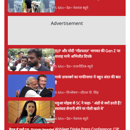
सर्वाधिक पढ़ी गयी खबरें
UPI पर प्रस्तावित शुल्क के पीछे ट्रंप का दबाव?
वीजा-मास्टरकार्ड को फायदा पहुँचाने की चर्चा
6 Min
•
विश्लेषण
•
नेशनल ब्यूरो
'E20- दाल में काला नहीं, पूरी दाल ही काली; वाहनों
को बरबाद कर रहा है इथेनॉल': राहुल
5 Min
•
देश
•
नेशनल ब्यूरो
Advertisement
BJP और मोदी ‘गॉडफादर’ भागवत की Gen Z पर
सलाह मानेंः अभिजीत दिपके
5 Min
•
देश
•
राजनीतिक ब्यूरो