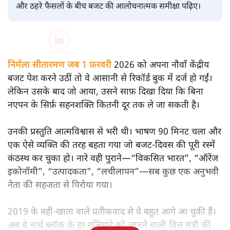
सतीश झा
मोदी सरकार का बजट 2026 बड़े बदलाव का वादा करता दिखता है,
लेकिन क्या वह देहलीज़ पार कर पाया? नीतिगत झिझक, अधूरे सुधार
और ठहरे फैसलों के बीच बजट की आलोचनात्मक समीक्षा पढ़िए।
निर्मला सीतारमण जब 1 फ़रवरी
2026 को अपना नौवाँ केंद्रीय
बजट पेश करने उठीं तो वे आसानी से रिकॉर्ड बुक में दर्ज हो गईं।
लेकिन उसके बाद जो आया, उसने साफ़ दिखा दिया कि बिना
नएपन के सिर्फ़ सहनशक्ति कितनी दूर तक ले जा सकती है।