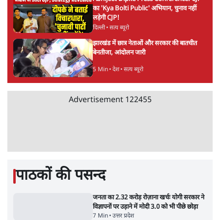
मार्क ज़करबर्ग का माफीनामाः ये बहुत अंदर की बात
है
9 Min
•
विश्लेषण
•
शीतल पी. सिंह
महुआ मोइत्रा से SC ने कहा- ' अंडों से क्यों डरती हैं?
स्वतंत्रता सेनानी सीने पर गोली खाते थे'
4 Min
•
देश
•
नेशनल ब्यूरो
Abhijeet Dipke Press Conference: CJP
का 'Kya Bolti Public' अभियान, चुनाव नहीं
लड़ेगी CJP!
दिल्ली
•
सत्य ब्यूरो
झारखंड में छात्र नेताओं और सरकार की बातचीत
बेनतीजा, आंदोलन जारी
5 Min
•
देश
•
सत्य ब्यूरो
Advertisement
122455