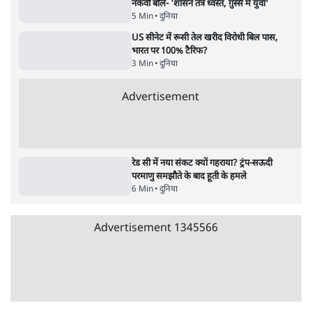
Advertisement
ट्रंप ने अब ईरान पर हमले रोके, फिर से शांति समझौते
का किया ऐलान
5 Min
•
दुनिया
पाक में 'कॉकरोचों' से तख्तापलट का डर! गृहमंत्री
नकवी बोले- 'शासन तंत्र ध्वस्त, ग़ुस्से में युवा'
5 Min
•
दुनिया
US सीनेट में रूसी तेल खरीद विरोधी बिल पास,
भारत पर 100% टैरिफ?
3 Min
•
दुनिया
Advertisement
रेड सी में नया संकट क्यों गहराया? ट्रंप-सऊदी