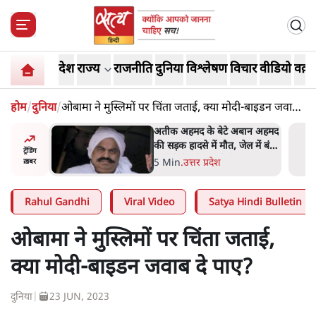
देश
राज्य
राजनीति
दुनिया
विश्लेषण
विचार
वीडियो
वक़्त
होम
/
दुनिया
/
ओबामा ने मुस्लिमों पर चिंता जताई, क्या मोदी-बाइडन जवाब
दे पाए?
 पर आँख
अतीक अहमद के बेटे अबान अहमद
 देश-
की सड़क हादसे में मौत, जेल में बंद
ट्रेंडिंग
ये बोले थे-
भाई से मिलने जा रहे थे
5 Min
.
उत्तर प्रदेश
ख़बर
Rahul Gandhi
Viral Video
Satya Hindi Bulletin
ओबामा ने मुस्लिमों पर चिंता जताई,
क्या मोदी-बाइडन जवाब दे पाए?
दुनिया
|
23 JUN, 2023