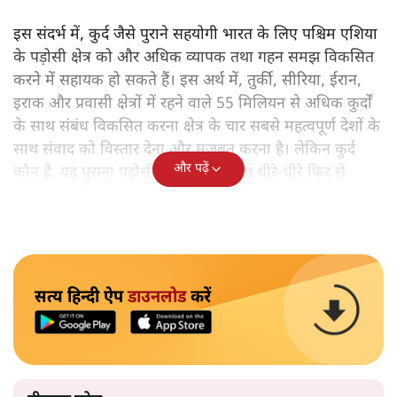
इस संदर्भ में, कुर्द जैसे पुराने सहयोगी भारत के लिए पश्चिम एशिया
के पड़ोसी क्षेत्र को और अधिक व्यापक तथा गहन समझ विकसित
करने में सहायक हो सकते हैं। इस अर्थ में, तुर्की, सीरिया, ईरान,
इराक और प्रवासी क्षेत्रों में रहने वाले 55 मिलियन से अधिक कुर्दों
के साथ संबंध विकसित करना क्षेत्र के चार सबसे महत्वपूर्ण देशों के
साथ संवाद को विस्तार देना और मजबूत करना है। लेकिन कुर्द
और पढ़ें
कौन हैं, यह पुराना पड़ोसी जिसे भारत आज धीरे-धीरे फिर से
पहचान रहा है?
सत्य हिन्दी ऐप
डाउनलोड
करें