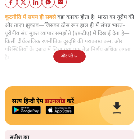
कूटनीति में समय ही सबसे
बड़ा कारक होता है। भारत का यूरोप की
ओर ताज़ा झुकाव—जिसका ठोस रूप हाल ही में संपन्न भारत–
यूरोपीय संघ मुक्त व्यापार समझौते (एफ़टीए) में दिखाई देता है—
किसी दीर्घकालिक रणनीतिक दूरदृष्टि की पराकाष्ठा कम, और
परिस्थितियों के दबाव में लिया गया एक तेज़ निर्णय अधिक लगता
और पढ़ें
है।
सत्य हिन्दी ऐप
डाउनलोड
करें
सतीश झा