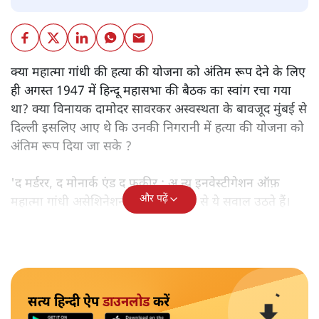
क्या महात्मा गांधी की हत्या की योजना को अंतिम रूप देने के लिए
ही अगस्त 1947 में हिन्दू महासभा की बैठक का स्वांग रचा गया
था? क्या विनायक दामोदर सावरकर अस्वस्थता के बावजूद मुंबई से
दिल्ली इसलिए आए थे कि उनकी निगरानी में हत्या की योजना को
अंतिम रूप दिया जा सके ?
'द मर्डरर, द मोनार्क एंड द फ़कीर : अ न्यू इनवेस्टीगेशन ऑफ़
और पढ़ें
महात्मा गांधी असेशिनेशन' नामक किताब से ये सवाल उठते हैं।
सत्य हिन्दी ऐप
डाउनलोड
करें