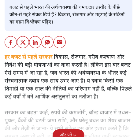
बजट से पहले भारत की अर्थव्यवस्था की चमकदार तस्वीर के पीछे
कौन-से गहरे संकट छिपे हैं? विकास, रोजगार और महंगाई के संकेतों
का गहन विश्लेषण पढ़िए।
हर बजट से पहले सरकार
विकास, रोजगार, गरीब कल्याण और
निवेश की बड़ी घोषणाओं का वादा करती है। लेकिन इस बार बजट
ऐसे समय में आ रहा है, जब भारत की अर्थव्यवस्था के भीतर कई
संरचनात्मक दबाव एक साथ उभर आए हैं। ये दबाव किसी एक
तिमाही या एक साल की नीतियों का परिणाम नहीं हैं, बल्कि पिछले
कई वर्षों में बने आर्थिक असंतुलनों का नतीजा हैं।
सरकार का बढ़ता कर्ज़, रुपये की कमजोरी, बॉन्ड बाजार में उथल–
पुथल, बैंकों की घटती जमा राशि, और घरेलू बचत का शेयर बाजार
की ओर तेज़ी से जाना- ये सभी संकेत इस ओर इशारा करते हैं कि
और पढ़ें
समस्या अस्थायी नहीं, बल्कि गहरी और प्रणालीगत यानी स्ट्रक्चरल