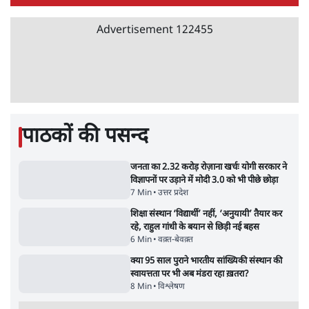
अतीक अहमद के बेटे अबान अहमद की सड़क हादसे
में मौत, जेल में बंद भाई से मिलने जा रहे थे
5 Min
•
उत्तर प्रदेश
•
लखनऊ ब्यूरो
झारखंड के आंदोलनकारी छात्रों ने दबाव बढ़ाया,
सीएम हेमंत सोरेन का इस्तीफा मांगा, 10 को घेरेंगे
विधानसभा
4 Min
•
झारखंड
•
सत्य ब्यूरो
कॉकरोच जनता पार्टी ने की देशव्यापी अभियान की
घोषणा- 'क्या बोलती पब्लिक'
4 Min
•
देश
•
राजनीतिक ब्यूरो
Advertisement
122455