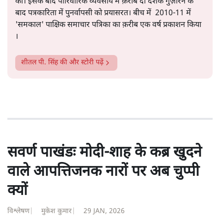
सत्य हिन्दी ऐप
डाउनलोड
करें
शीतल पी. सिंह
1984 से अमर उजाला, चौथी दुनिया, इंडिया टुडे, समय सूत्रधार,
स्वतंत्र भारत, दैनिक जागरण आदि में 1993 तक लगातार रिपोर्टिंग
की। इसके बाद पारिवारिक व्यवसाय में क़रीब दो दशक गुज़ारने के
बाद पत्रकारिता में पुनर्वापसी को प्रयासरत। बीच में 2010-11 में
'समकाल' पाक्षिक समाचार पत्रिका का क़रीब एक वर्ष प्रकाशन किया
।
शीतल पी. सिंह
की और स्टोरी पढ़ें