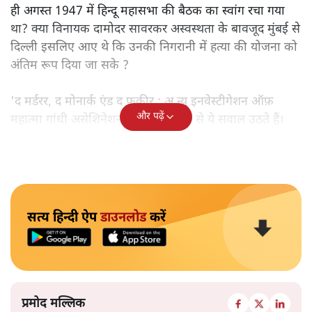
ही अगस्त 1947 में हिन्दू महासभा की बैठक का स्वांग रचा गया
था? क्या विनायक दामोदर सावरकर अस्वस्थता के बावजूद मुंबई से
दिल्ली इसलिए आए थे कि उनकी निगरानी में हत्या की योजना को
अंतिम रूप दिया जा सके ?
'द मर्डरर, द मोनार्क एंड द फ़कीर : अ न्यू इनवेस्टीगेशन ऑफ़
और पढ़ें
महात्मा गांधी असेशिनेशन' नामक किताब से ये सवाल उठते हैं।
सत्य हिन्दी ऐप
डाउनलोड
करें
प्रमोद मल्लिक