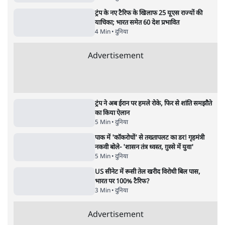
11 Min
•
देश
Advertisement
1224333
दुनिया
शेख हसीना की प्रेस कॉन्फ्रेंस में शामिल हुए क्रिकेटर
शाकिब अल हसन के घर पर पेट्रोल बम से हमला
5 Min
•
दुनिया
शेख हसीना: '2024 में छात्र आंदोलन नहीं,
सुनियोजित तख्तापलट था; मैं अपने लोगों के पास
जरूर लौटूंगी'
5 Min
•
दुनिया