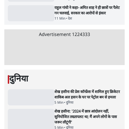
11 Min
•
व्यंग्य/उलटबाँसी
जंतर-मंतर पर युवा आक्रोश के बाद संघ की बेचैनी
क्यों बढ़ी? प्रो. अपूर्वानंद ने बताईं 5 बड़ी वजहें
7 Min
•
विश्लेषण
मैं अपने सारे सर्टिफिकेट दिखाने को तैयार, मोदी जी
भी अपनी डिग्री दिखाएंः दिपके
4 Min
•
देश
Advertisement
'महाराष्ट्र में गैर बीजेपी वोटरों के नामों को काटने की
बड़ी साज़िश'- रोहित पवार का आरोप
4 Min
•
महाराष्ट्र
राहुल गांधी ने कहा- अमित शाह ने ही छात्रों पर पैलेट
गन चलवाई, सरकार का आरोपों से इंकार