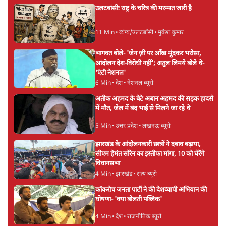
मेटा के सरेंडर के बाद भारत में केजरीवाल का इंस्टा
हैंडल बैनः AAP का आरोप
3 Min
•
देश
•
नेशनल ब्यूरो
'अमित शाह के संसद में आने पर विचार करे सरकार':
राज्यसभा सभापति ने केंद्र से कहा
5 Min
•
देश
•
नेशनल ब्यूरो
Advertisement
उलटबांसीः राष्ट्र के चरित्र की मरम्मत जारी है
11 Min
•
व्यंग्य/उलटबाँसी
•
मुकेश कुमार
भागवत बोले- 'जेन ज़ी पर आँख मूंदकर भरोसा,
आंदोलन देश-विरोधी नहीं'; अतुल लिमये बोले थे-
'एंटी नेशनल'
6 Min
•
देश
•
नेशनल ब्यूरो