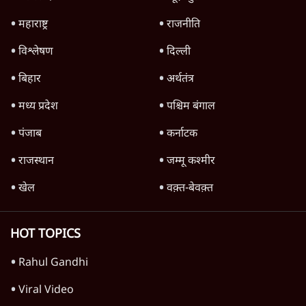
रेड सी में नया संकट क्यों गहराया? ट्रंप-सऊदी
परमाणु समझौते के बाद हूती के हमले
6 Min
•
दुनिया
Advertisement
1345566
TOP CATEGORIES
देश
वीडियो
दुनिया
विचार