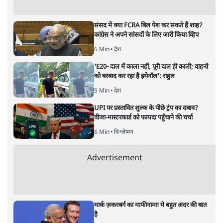
5 Min
•
देश
पीएम मोदी लाल किले से बताएं पैलेट गन चलाने का
आदेश किसका था, जंतर मंतर हमाराः CJP
5 Min
•
देश
सुखबीर बादल और पीएम मोदी मिले, पंजाब चुनाव से
पहले बीजेपी-अकाली दल गठबंधन की अटकलें तेज
6 Min
•
पंजाब
Advertisement
संसद में क्या FCRA बिल पेश कर सकते हैं शाह?
कांग्रेस ने अपने सांसदों के लिए जारी किया व्हिप
6 Min
•
देश
'E20- दाल में काला नहीं, पूरी दाल ही काली; वाहनों
को बरबाद कर रहा है इथेनॉल': राहुल