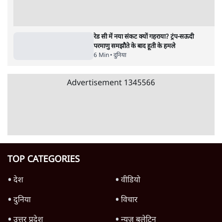
ट्रंप के नए टैरिफ के खिलाफ 25 यूएस राज्यों की
याचिका; भारत समेत 60 देश प्रभावित
4 Min
•
दुनिया
Advertisement
ट्रंप ने अब ईरान पर हमले रोके, फिर से शांति समझौते
का किया ऐलान
5 Min
•
दुनिया
पाक में 'कॉकरोचों' से तख्तापलट का डर! गृहमंत्री
नकवी बोले- 'शासन तंत्र ध्वस्त, ग़ुस्से में युवा'
5 Min
•
दुनिया
US सीनेट में रूसी तेल खरीद विरोधी बिल पास,
भारत पर 100% टैरिफ?
3 Min
•
दुनिया
Advertisement