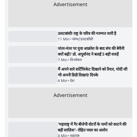
पाठकों की पसन्द
जनता का 2.32 करोड़ रोज़ाना खर्चः योगी सरकार ने
विज्ञापनों पर उड़ाने में मोदी 3.0 को भी पीछे छोड़ा
7 Min
•
उत्तर प्रदेश
शिक्षा संस्थान ‘विद्यार्थी’ नहीं, ‘अनुयायी’ तैयार कर
रहे, राहुल गांधी के बयान से छिड़ी नई बहस
6 Min
•
वक़्त-बेवक़्त
क्या 95 साल पुराने भारतीय सांख्यिकी संस्थान की
स्वायत्तता पर भी अब मंडरा रहा ख़तरा?
8 Min
•
विश्लेषण
Advertisement
उलटबांसीः राष्ट्र के चरित्र की मरम्मत जारी है