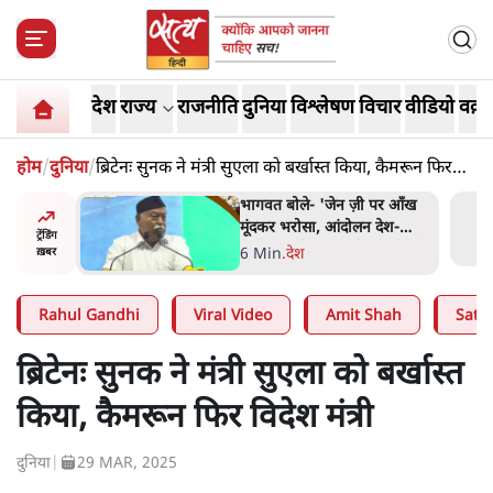
देश
राज्य
राजनीति
दुनिया
विश्लेषण
विचार
वीडियो
वक़्त
होम
/
दुनिया
/
ब्रिटेनः सुनक ने मंत्री सुएला को बर्खास्त किया, कैमरून फिर
विदेश मंत्री
्र की मरम्मत
भागवत बोले- 'जेन ज़ी पर आँख
मूंदकर भरोसा, आंदोलन देश-
ट्रेंडिंग
विरोधी नहीं'; अतुल लिमये बोले थे-
सी
6 Min
.
देश
ख़बर
'एंटी नेशनल'
Rahul Gandhi
Viral Video
Amit Shah
Satya
ब्रिटेनः सुनक ने मंत्री सुएला को बर्खास्त
किया, कैमरून फिर विदेश मंत्री
दुनिया
|
29 MAR, 2025