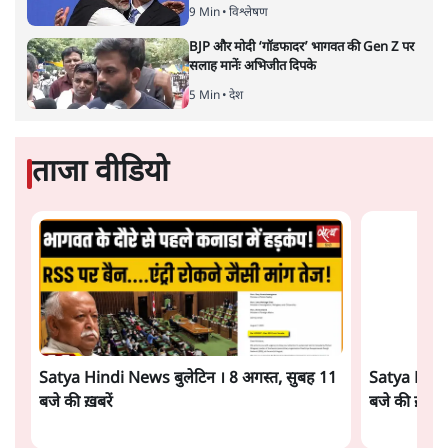
5 Min
•
देश
UPI पर प्रस्तावित शुल्क के पीछे ट्रंप का दबाव?
वीजा-मास्टरकार्ड को फायदा पहुँचाने की चर्चा
6 Min
•
विश्लेषण
Advertisement
मार्क ज़करबर्ग का माफीनामाः ये बहुत अंदर की बात
है
9 Min
•
विश्लेषण
BJP और मोदी ‘गॉडफादर’ भागवत की Gen Z पर
सलाह मानेंः अभिजीत दिपके
5 Min
•
देश