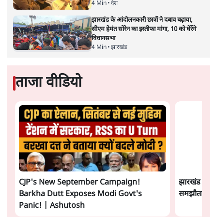
द्वारा साल 2014 में जारी घोषणा पत्र की तरह वायदों का पुलिंदा
है। बजट में अधिकांश योजनाओं का साल—दो साल में तो
अर्थव्यवस्था पर कोई असर दिखता प्रतीत नहीं होता। इसकी वजह
दुर्लभ खनिज गलियारे से लेकर नए जलमार्गों के विकास तक
लगभग सभी बड़ी परियोजनाओं के लागू होने की अवधि खासी लंबी
होना है। इसी तरह रोजगार संवर्धन के दावे वाली पर्यटन सुविधाओं
के विस्तार एवं उनके लिए टूरिस्ट गाइड आदि के प्रशिक्षण एवं पैरा
मेडिकल सेवाओं के लिए प्रशिक्षण सुविधाओं की स्थापना अथवा
विस्तार एवं क्लाउड कंप्यूटिंग नेटवर्क के विस्तार के लिए स्वदेशी
डेटा सेंटरों की स्थापना संबंधी घोषणाओं के लागू होने में लंबा समय
लगने की आशंका है।
बजट की अधिकतर घोषणा अर्थव्यवस्था में दूरगामी परिवर्तनों की
नीयत से की गई हैं जिनसे अगले वित्तवर्ष में तो कोई रोजगार बढ़ने
अथवा पूंजी निवेश में तेजी आने की संभावना कोई सुर्खरू होती
नहीं दिखती। इनमें से ज्यादातर की घोषणा साल 2029 के आम
चुनाव के मद्देनजर की गई प्रतीत हो रही है। शायद इसीलिए बजट