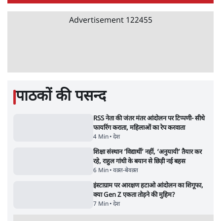
अतीक अहमद के बेटे अबान अहमद की सड़क हादसे
में मौत, जेल में बंद भाई से मिलने जा रहे थे
5 Min
•
उत्तर प्रदेश
उलटबांसीः राष्ट्र के चरित्र की मरम्मत जारी है
11 Min
•
व्यंग्य/उलटबाँसी
'अमित शाह के संसद में आने पर विचार करे सरकार':
राज्यसभा सभापति ने केंद्र से कहा
5 Min
•
देश
Advertisement
कॉकरोच जनता पार्टी ने की देशव्यापी अभियान की
घोषणा- 'क्या बोलती पब्लिक'