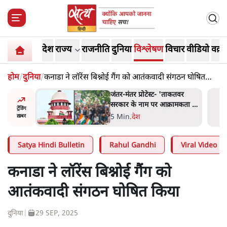
देश
राज्य
राजनीति
दुनिया
विश्लेषण
विचार
वीडियो
वक़्त
होम
/
दुनिया
/
कनाडा ने लॉरेंस बिश्नोई गैंग को आतंकवादी संगठन घोषित
किया
 बैठकः
जंतर-मंतर प्रोटेस्ट- 'ताकतवर
 सरकार से
सरकार के नाम पर आक्रामकता न
ट्रेंडिंग
दिखाए पुलिस, जेन जी को सुने':
5 Min
.
देश
ख़बर
SC
Satya Hindi Bulletin
Rahul Gandhi
Viral Video
कनाडा ने लॉरेंस बिश्नोई गैंग को
आतंकवादी संगठन घोषित किया
दुनिया
|
29 SEP, 2025