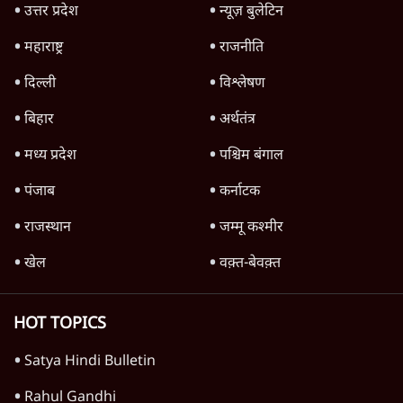
Advertisement
जनता का 2.32 करोड़ रोज़ाना खर्चः योगी सरकार ने
विज्ञापनों पर उड़ाने में मोदी 3.0 को भी पीछे छोड़ा
7 Min
•
उत्तर प्रदेश
क्या 95 साल पुराने भारतीय सांख्यिकी संस्थान की
स्वायत्तता पर भी अब मंडरा रहा ख़तरा?
8 Min
•
विश्लेषण
जंतर-मंतर पर युवा आक्रोश के बाद संघ की बेचैनी
क्यों बढ़ी? प्रो. अपूर्वानंद ने बताईं 5 बड़ी वजहें
7 Min
•
विश्लेषण
Advertisement
'महाराष्ट्र में गैर बीजेपी वोटरों के नामों को काटने की