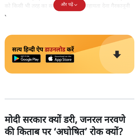
और पढ़ें
को किसी भी तरह का समर्थन या वित्तीय सहायता देना गैरकानूनी
होगा।
सत्य हिन्दी ऐप
डाउनलोड
करें
मोदी सरकार क्यों डरी, जनरल नरवणे
की किताब पर ‘अघोषित’ रोक क्यों?