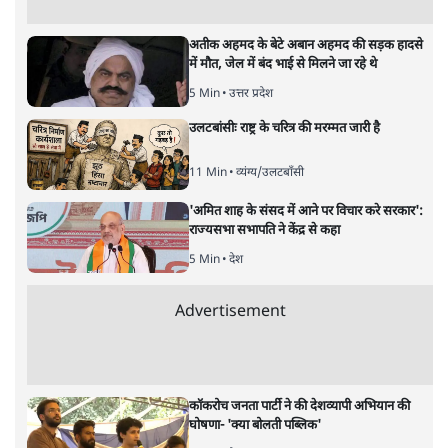
नतीजों पर परदे डालता घोषणा प्रधान
बजट!
अर्थतंत्र
|
अनन्त मित्तल
|
1 FEB, 2026
अनन्त मित्तल
यह बजट नीतिगत नतीजों से ज़्यादा घोषणाओं पर टिका क्यों दिखता
है? आंकड़ों, ज़मीनी हकीकत और वादों के बीच घोषणा-प्रधान बजट
की आलोचनात्मक पड़ताल।
केंद्रीय वित्तमंत्री निर्मला सीतारमण द्वारा
संसद में प्रस्तुत साल
2026—27 का केंद्रीय बजट बीजेपी और प्रधानमंत्री नरेंद्र मोदी