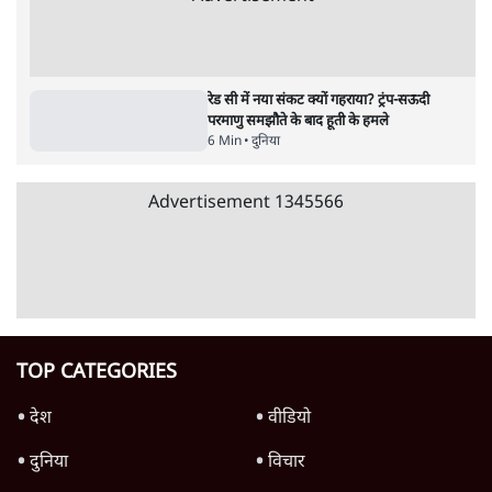
Advertisement
122455
पाठकों की पसन्द
RSS नेता की जंतर मंतर आंदोलन पर टिप्पणी- सीधे
फायरिंग कराता, महिलाओं का रेप करवाता
4 Min
•
देश
शिक्षा संस्थान ‘विद्यार्थी’ नहीं, ‘अनुयायी’ तैयार कर
रहे, राहुल गांधी के बयान से छिड़ी नई बहस
6 Min
•
वक़्त-बेवक़्त
इंस्टाग्राम पर आरक्षण हटाओ आंदोलन का शिगूफा,
क्या Gen Z एकता तोड़ने की मुहिम?
7 Min
•
देश