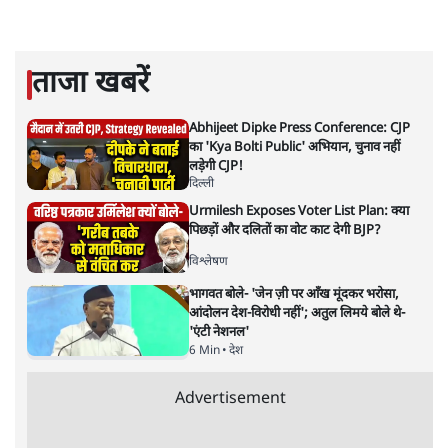
सतीश झा
सतीश झा समकालीन भारतीय भाषाई लेखन के सबसे सूक्ष्म,
विश्लेषणात्मक और मानवीय स्वरों में से एक हैं। शिक्षा, समाज,
संस्कृति और भाषा पर उनकी दृष्टि गहरी और साफ़ है। उनकी शैली—
सरल भाषा में जटिल प्रश्नों को खोलने की—उन्हें आज के
हिंदी‑हिंदुस्तानी लेखन में एक विशिष्ट स्थान देती है।
सतीश झा
की और स्टोरी पढ़ें