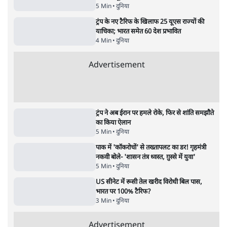
जंतर-मंतर प्रोटेस्ट- 'ताकतवर सरकार के नाम पर
आक्रामकता न दिखाए पुलिस, जेन जी को सुने': SC
5 Min
•
देश
•
नेशनल ब्यूरो
जंतर मंतर प्रोटेस्ट: 'युवाओं को प्रताड़ित किया जा रहा
है, पर मोदी-शाह में बोलने की हिम्मत नहीं'- राहुल
7 Min
•
देश
•
नेशनल ब्यूरो
पेंटर प्रशांत की दर्दनाक दास्तान- जंतर मंतर पर पैलेट
गन से 5 नहीं, 6 लोग घायल हुए
6 Min
•
देश
•
नेशनल ब्यूरो
क्या 95 साल पुराने भारतीय सांख्यिकी संस्थान की
स्वायत्तता पर भी अब मंडरा रहा ख़तरा?
8 Min
•
विश्लेषण
•
सत्य ब्यूरो
शाह के ख़िलाफ़ संसद में विपक्ष का मार्च, 'गृह मंत्री
मुंह छुपा रहे हैं क्योंकि वो छात्रों के गुनहगार हैं'
5 Min
•
देश
•
नेशनल ब्यूरो