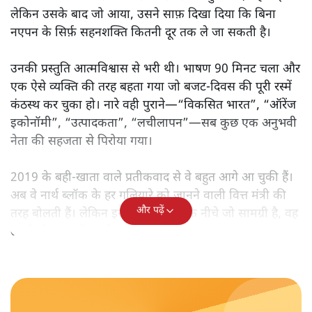
सतीश झा
मोदी सरकार का बजट 2026 बड़े बदलाव का वादा करता दिखता है,
लेकिन क्या वह देहलीज़ पार कर पाया? नीतिगत झिझक, अधूरे सुधार
और ठहरे फैसलों के बीच बजट की आलोचनात्मक समीक्षा पढ़िए।
निर्मला सीतारमण जब 1 फ़रवरी
2026 को अपना नौवाँ केंद्रीय
बजट पेश करने उठीं तो वे आसानी से रिकॉर्ड बुक में दर्ज हो गईं।