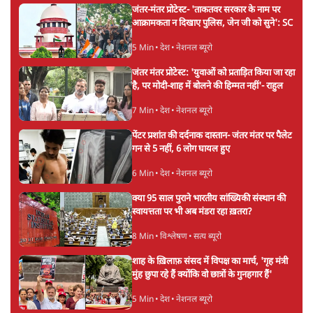
ताजा खबरें
Abhijeet Dipke Press Conference: CJP
का 'Kya Bolti Public' अभियान, चुनाव नहीं
लड़ेगी CJP!
दिल्ली
Urmilesh Exposes Voter List Plan: क्या
पिछड़ों और दलितों का वोट काट देगी BJP?
विश्लेषण
भागवत बोले- 'जेन ज़ी पर आँख मूंदकर भरोसा,
आंदोलन देश-विरोधी नहीं'; अतुल लिमये बोले थे-
'एंटी नेशनल'
6 Min
•
देश
Advertisement