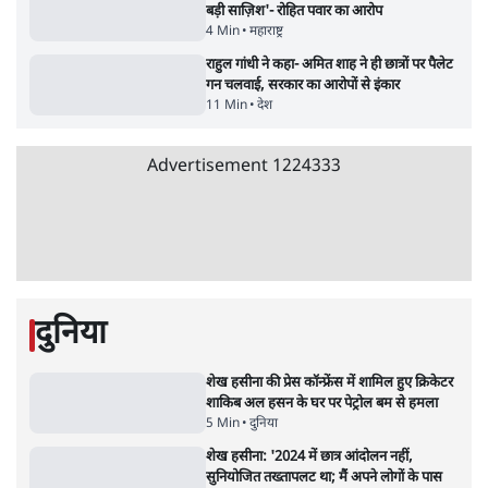
Advertisement
जंतर-मंतर प्रोटेस्ट- 'ताकतवर सरकार के नाम पर
आक्रामकता न दिखाए पुलिस, जेन जी को सुने': SC
5 Min
•
देश
•
नेशनल ब्यूरो
जंतर मंतर प्रोटेस्ट: 'युवाओं को प्रताड़ित किया जा रहा
है, पर मोदी-शाह में बोलने की हिम्मत नहीं'- राहुल
7 Min
•
देश
•
नेशनल ब्यूरो
'अमित शाह के संसद में आने पर विचार करे सरकार':
राज्यसभा सभापति ने केंद्र से कहा
5 Min
•
देश
•
नेशनल ब्यूरो
शाह के ख़िलाफ़ संसद में विपक्ष का मार्च, 'गृह मंत्री
मुंह छुपा रहे हैं क्योंकि वो छात्रों के गुनहगार हैं'