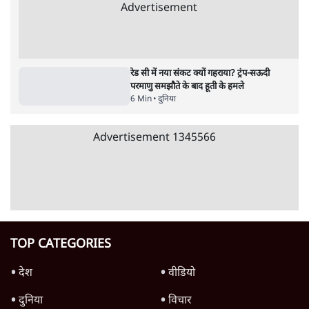
क्या Gen Z एकता तोड़ने की मुहिम?
7 Min
•
देश
जनता का 2.32 करोड़ रोज़ाना खर्चः योगी सरकार ने
विज्ञापनों पर उड़ाने में मोदी 3.0 को भी पीछे छोड़ा
7 Min
•
उत्तर प्रदेश
Advertisement
क्या 95 साल पुराने भारतीय सांख्यिकी संस्थान की
स्वायत्तता पर भी अब मंडरा रहा ख़तरा?
8 Min
•
विश्लेषण
उलटबांसीः राष्ट्र के चरित्र की मरम्मत जारी है
11 Min
•
व्यंग्य/उलटबाँसी
जंतर-मंतर पर युवा आक्रोश के बाद संघ की बेचैनी
क्यों बढ़ी? प्रो. अपूर्वानंद ने बताईं 5 बड़ी वजहें
7 Min
•
विश्लेषण
Advertisement