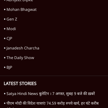
US सीनेट में रूसी तेल खरीद विरोधी बिल पास,
भारत पर 100% टैरिफ?
3 Min
•
दुनिया
Advertisement
रेड सी में नया संकट क्यों गहराया? ट्रंप-सऊदी
परमाणु समझौते के बाद हूती के हमले
6 Min
•
दुनिया
Advertisement
1345566
TOP CATEGORIES