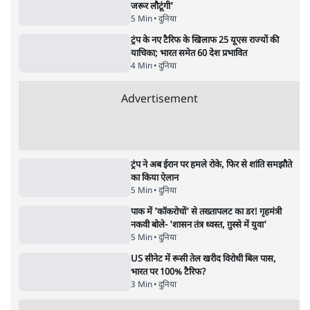
5 Min
•
देश
•
नेशनल ब्यूरो
जनता का 2.32 करोड़ रोज़ाना खर्चः योगी सरकार ने
विज्ञापनों पर उड़ाने में मोदी 3.0 को भी पीछे छोड़ा
7 Min
•
उत्तर प्रदेश
•
नेशनल ब्यूरो
Advertisement
122455
पाठकों की पसन्द
शिक्षा संस्थान ‘विद्यार्थी’ नहीं, ‘अनुयायी’ तैयार कर
रहे, राहुल गांधी के बयान से छिड़ी नई बहस
6 Min
•
वक़्त-बेवक़्त
इंस्टाग्राम पर आरक्षण हटाओ आंदोलन का शिगूफा,