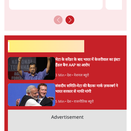
सतीश झा
की और स्टोरी पढ़ें
अगली खबर लोड हो रही है...
ताजा खबरें
SC-ST आरक्षण में क्रीमी लेयर क्यों नहीं? केंद्र ने
सुप्रीम कोर्ट में बताया कारण
5 Min
•
देश
पेपर लीक घोटाले की सच्चाई: छात्रों के विरोध और
भर्ती में धोखाधड़ी पर राजेंद्र तिवारी। BJP बनाम
कांग्रेस।
विश्लेषण
सीजेपी ने अपना 4 सूत्री एजेंडा जारी किया- शिक्षा,
रोज़गार, सरकारी संस्थाओं की जवाबदेही