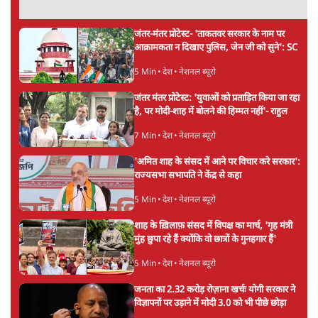
3 Min
•
देश
Advertisement
पीएम मोदी की विदेश यात्राएंः 74.59 करोड़ रुपये
खर्च, हर घंटे करीब 12.4 लाख
3 Min
•
देश
"छात्रों से डर गई Yogi Govt!" AISA President
का खुला ऐलान, Rahul Gandhi से घबराई UP
Govt?
विश्लेषण
Mohan Bhagwat Defends Gen Z! "Part
of the LGBTQ Community"—Is This
the RSS's New Move?
विश्लेषण
Advertisement