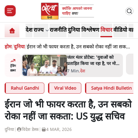
देश
राज्य
राजनीति
दुनिया
विश्लेषण
विचार
वीडियो
वक़्त
होम
/
दुनिया
/
ईरान जो भी फायर करता है, उन सबको रोका नहीं जा सकता:
US युद्ध सचिव
ाकतवर
जंतर मंतर प्रोटेस्ट: 'युवाओं को
रामकता न
प्रताड़ित किया जा रहा है, पर मोदी-
ट्रेंडिंग
ो सुने':
शाह में बोलने की हिम्मत नहीं'-
7 Min
.
देश
ख़बर
राहुल
Rahul Gandhi
Viral Video
Satya Hindi Bulletin
ईरान जो भी फायर करता है, उन सबको
रोका नहीं जा सकता: US युद्ध सचिव
दुनिया
|
विदेश डेस्क
|
4 MAR, 2026