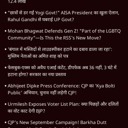
देश
वीडियो
दुनिया
विचार
उत्तर प्रदेश
न्यूज़ बुलेटिन
महाराष्ट्र
राजनीति
दिल्ली
विश्लेषण
बिहार
अर्थतंत्र
मध्य प्रदेश
पश्चिम बंगाल
पंजाब
कर्नाटक
राजस्थान
जम्मू कश्मीर
खेल
वक़्त-बेवक़्त