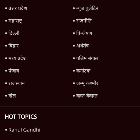
'महाराष्ट्र में गैर बीजेपी वोटरों के नामों को काटने की
बड़ी साज़िश'- रोहित पवार का आरोप
4 Min
•
महाराष्ट्र
राहुल गांधी ने कहा- अमित शाह ने ही छात्रों पर पैलेट
गन चलवाई, सरकार का आरोपों से इंकार
11 Min
•
देश
Advertisement
1224333
दुनिया
शेख हसीना की प्रेस कॉन्फ्रेंस में शामिल हुए क्रिकेटर