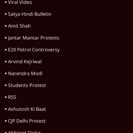
शाकिब अल हसन के घर पर पेट्रोल बम से हमला
5 Min
•
दुनिया
शेख हसीना: '2024 में छात्र आंदोलन नहीं,
सुनियोजित तख्तापलट था; मैं अपने लोगों के पास
जरूर लौटूंगी'
5 Min
•
दुनिया
ट्रंप के नए टैरिफ के खिलाफ 25 यूएस राज्यों की
याचिका; भारत समेत 60 देश प्रभावित
4 Min
•
दुनिया
Advertisement
ट्रंप ने अब ईरान पर हमले रोके, फिर से शांति समझौते
का किया ऐलान
5 Min
•
दुनिया
पाक में 'कॉकरोचों' से तख्तापलट का डर! गृहमंत्री
नकवी बोले- 'शासन तंत्र ध्वस्त, ग़ुस्से में युवा'
5 Min
•
दुनिया