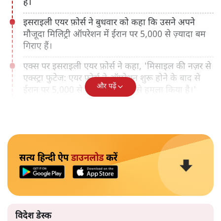
है।
इसराइली एयर फ़ोर्स ने बुधवार को कहा कि उसने अपने
मौजूदा मिलिट्री ऑपरेशन में ईरान पर 5,000 से ज़्यादा बम
गिराए हैं।
एक्स पर इसराइली एयर फ़ोर्स ने कहा, 'मिसाइल की नज़र से
एक्स्ट्रा फुटेज: एयर फ़ोर्स ने ऑपरेशन शुरू होने के बाद से
और पढ़ें
ईरान पर 5,000 से ज़्यादा हथियारों से हमला किया है।'
सत्य हिन्दी ऐप
डाउनलोड
करें
विदेश डेस्क