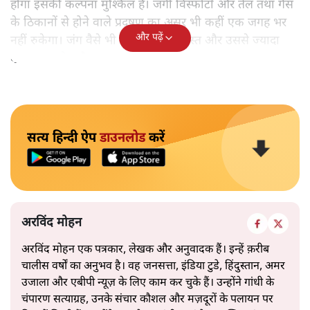
होगा इसकी कल्पना मुश्किल है। जंगी विस्फोटों और तेल तथा गैस
के ठिकानों से होने वाले प्रदूषण का असर भी कहीं एक जगह भर
और पढ़ें
नहीं रुकेगा। जंग वैसे भी कितने स्थायी दोस्त और उससे ज्यादा
दुश्मन बना देता है।
सत्य हिन्दी ऐप
डाउनलोड
करें
अरविंद मोहन
अरविंद मोहन एक पत्रकार, लेखक और अनुवादक हैं। इन्हें क़रीब
चालीस वर्षों का अनुभव है। वह जनसत्ता, इंडिया टुडे, हिंदुस्तान, अमर
उजाला और एबीपी न्यूज़ के लिए काम कर चुके हैं। उन्होंने गांधी के
चंपारण सत्याग्रह, उनके संचार कौशल और मज़दूरों के पलायन पर