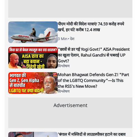
दुनिया कब जले?
विश्लेषण
|
सतीश झा
|
2 MAR, 2026
अमेरिका-इसराइल का ईरान पर हमला कई सवाल खड़े कर रहा है
सतीश झा
युद्ध की शुरुआत मजबूरी में होती है और अंत पछतावे में। अमेरिका
और इसराइल के हमलों में ईरान के सुप्रीम लीडर की हत्या कर दी गई।
अमेरिका और इसराइल जो चाहते थे, युद्ध के तीसरे दिन तक उसे
हासिल नहीं कर सके हैं। उन्होंने न सिर्फ खाड़ी देशों बल्कि पूरी दुनिया
को संकट में डाल दिया है।
जंग हमेशा ज़रूरत की भाषा
में शुरू होती है और पछतावे की भाषा