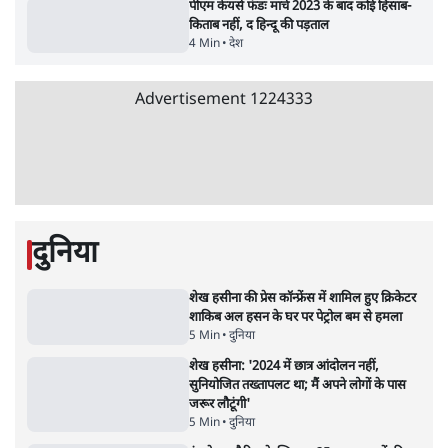
5 Min
•
उत्तर प्रदेश
•
लखनऊ ब्यूरो
UPI पर प्रस्तावित शुल्क के पीछे ट्रंप का दबाव?
वीजा-मास्टरकार्ड को फायदा पहुँचाने की चर्चा
6 Min
•
विश्लेषण
•
नेशनल ब्यूरो
'E20- दाल में काला नहीं, पूरी दाल ही काली; वाहनों
को बरबाद कर रहा है इथेनॉल': राहुल
5 Min
•
देश
•
नेशनल ब्यूरो
BJP और मोदी ‘गॉडफादर’ भागवत की Gen Z पर
सलाह मानेंः अभिजीत दिपके
5 Min
•
देश
•
राजनीतिक ब्यूरो
मार्क ज़करबर्ग का माफीनामाः ये बहुत अंदर की बात
है
9 Min
•
विश्लेषण
•
शीतल पी. सिंह
Advertisement
122455