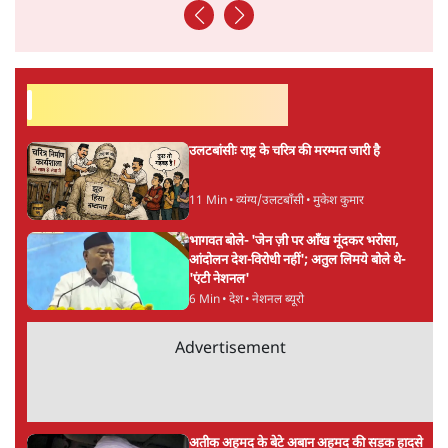
ताजा खबरें
जंतर मंतर से गायब ABVP रांची में छात्रों के लिए क्यों
प्रोटेस्ट कर रही है
6 Min
•
देश
महिला आरक्षण बिलः किरण रिजिजू और राहुल गांधी
में एक्स पर ज़ुबानी जंग
3 Min
•
देश
भारत में मेटा की 'अवैध सेंसरशिप' बढ़ी, एक्टिविस्ट
टेलीग्राम की तरफ मुड़े
11 Min
•
देश
Advertisement