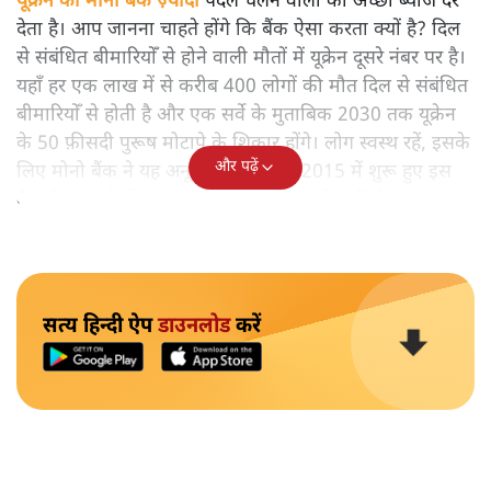
यूक्रेन का मोनो बैंक ज़्यादा
पैदल चलने वालों को अच्छी ब्याज दर
देता है। आप जानना चाहते होंगे कि बैंक ऐसा करता क्यों है? दिल
से संबंधित बीमारियोँ से होने वाली मौतों में यूक्रेन दूसरे नंबर पर है।
यहाँ हर एक लाख में से करीब 400 लोगों की मौत दिल से संबंधित
बीमारियोँ से होती है और एक सर्वे के मुताबिक 2030 तक यूक्रेन
के 50 फ़ीसदी पुरूष मोटापे के शिकार होंगे। लोग स्वस्थ रहें, इसके
और पढ़ें
लिए मोनो बैंक ने यह अनूठी पहल की है। 2015 में शुरू हुए इस
बैंक के ग्राहकों की संख्या 5 लाख से ज़्यादा हो चुकी है।
सत्य हिन्दी ऐप
डाउनलोड
करें