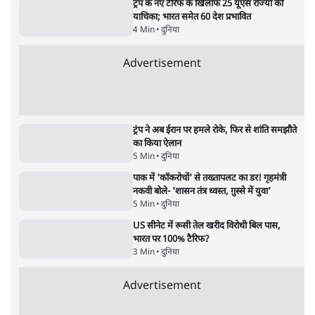
पाठकों की पसन्द
जनता का 2.32 करोड़ रोज़ाना खर्चः योगी सरकार ने
विज्ञापनों पर उड़ाने में मोदी 3.0 को भी पीछे छोड़ा
7 Min
•
उत्तर प्रदेश
शिक्षा संस्थान ‘विद्यार्थी’ नहीं, ‘अनुयायी’ तैयार कर
रहे, राहुल गांधी के बयान से छिड़ी नई बहस
6 Min
•
वक़्त-बेवक़्त
क्या 95 साल पुराने भारतीय सांख्यिकी संस्थान की
स्वायत्तता पर भी अब मंडरा रहा ख़तरा?
8 Min
•
विश्लेषण
Advertisement