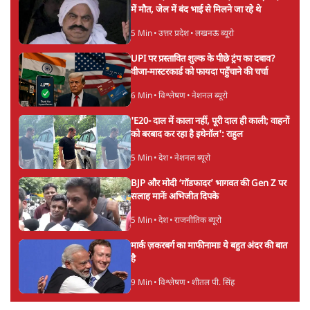
झारखंड में छात्र नेताओं और सरकार की बातचीत
बेनतीजा, आंदोलन जारी
5 Min
•
देश
पीएम मोदी लाल किले से बताएं पैलेट गन चलाने का
आदेश किसका था, जंतर मंतर हमाराः CJP
5 Min
•
देश
सुखबीर बादल और पीएम मोदी मिले, पंजाब चुनाव से
पहले बीजेपी-अकाली दल गठबंधन की अटकलें तेज
6 Min
•
पंजाब
Advertisement
संसद में क्या FCRA बिल पेश कर सकते हैं शाह?
कांग्रेस ने अपने सांसदों के लिए जारी किया व्हिप
6 Min
•
देश