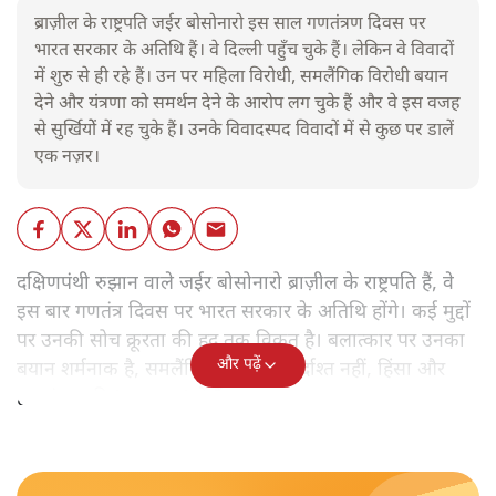
ब्राज़ील के राष्ट्रपति जईर बोसोनारो इस साल गणतंत्रण दिवस पर
भारत सरकार के अतिथि हैं। वे दिल्ली पहुँच चुके हैं। लेकिन वे विवादों
में शुरु से ही रहे हैं। उन पर महिला विरोधी, समलैंगिक विरोधी बयान
देने और यंत्रणा को समर्थन देने के आरोप लग चुके हैं और वे इस वजह
से सुर्खियोें में रह चुके हैं। उनके विवादस्पद विवादों में से कुछ पर डालें
एक नज़र।
दक्षिणपंथी रुझान वाले जईर बोसोनारो ब्राज़ील के राष्ट्रपति हैं, वे
इस बार गणतंत्र दिवस पर भारत सरकार के अतिथि होंगे। कई मुद्दों
पर उनकी सोच क्रूरता की हद तक विकृत है। बलात्कार पर उनका
और पढ़ें
बयान शर्मनाक है, समलैंगिक लोग उन्हें बर्दाश्त नहीं, हिंसा और
हत्याएं उनकी 'रूल-बुक' में हैं।