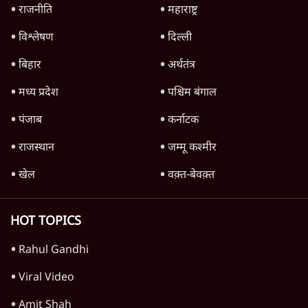
किताब नहीं, द हिन्दू की पड़ताल
4 Min
•
देश
Advertisement
1224333
दुनिया
शेख हसीना की प्रेस कॉन्फ्रेंस में शामिल हुए क्रिकेटर
शाकिब अल हसन के घर पर पेट्रोल बम से हमला
5 Min
•
दुनिया
शेख हसीना: '2024 में छात्र आंदोलन नहीं,
सुनियोजित तख्तापलट था; मैं अपने लोगों के पास
जरूर लौटूंगी'
5 Min
•
दुनिया
ट्रंप के नए टैरिफ के खिलाफ 25 यूएस राज्यों की
याचिका; भारत समेत 60 देश प्रभावित