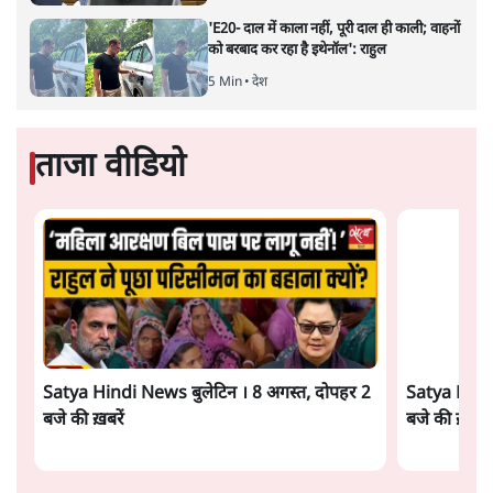
इजाजत मिलनी चाहिए।
सत्य हिन्दी ऐप
डाउनलोड
करें
डॉ. वेद प्रताप वैदिक
डॉ. वेद प्रताप वैदिक भारत के वरिष्ठ पत्रकार, राजनैतिक विश्लेषक
एवं हिंदीप्रेमी हैं। डॉ. वैदिक अनेक भारतीय व विदेशी शोध-संस्थानों
एवं विश्वविद्यालयों में विज़िटिंग प्रोफ़ेसर रहे हैं।
डॉ. वेद प्रताप वैदिक
की और स्टोरी पढ़ें
अगली खबर लोड हो रही है...