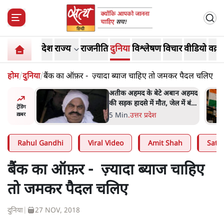
देश
राज्य
राजनीति
दुनिया
विश्लेषण
विचार
वीडियो
वक़्त
होम
/
दुनिया
/
बैंक का ऑफ़र - ज़्यादा ब्याज चाहिए तो जमकर पैदल चलिए
अबान अहमद
UPI पर प्रस्तावित शुल्क के पीछे
ेल में बंद
ट्रंप का दबाव? वीजा-मास्टरकार्ड
ट्रेंडिंग
को फायदा पहुँचाने की चर्चा
6 Min
.
विश्लेषण
ख़बर
Rahul Gandhi
Viral Video
Amit Shah
Satya
बैंक का ऑफ़र - ज़्यादा ब्याज चाहिए
तो जमकर पैदल चलिए
दुनिया
|
27 NOV, 2018