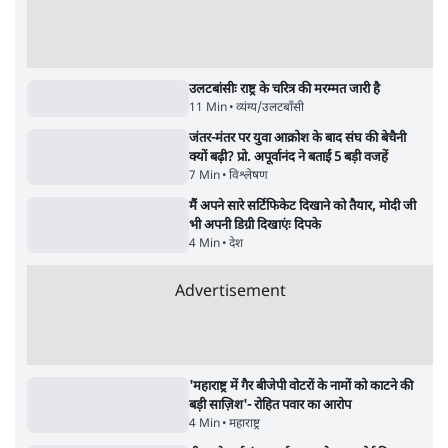
सर्वाधिक पढ़ी गयी खबरें
उलटबांसीः राष्ट्र के चरित्र की मरम्मत जारी है
11 Min
•
व्यंग्य/उलटबाँसी
•
मुकेश कुमार
भागवत बोले- 'जेन ज़ी पर आँख मूंदकर भरोसा,
आंदोलन देश-विरोधी नहीं'; अतुल लिमये बोले थे-
'एंटी नेशनल'
6 Min
•
देश
•
नेशनल ब्यूरो
Advertisement
अतीक अहमद के बेटे अबान अहमद की सड़क हादसे
में मौत, जेल में बंद भाई से मिलने जा रहे थे