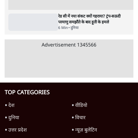
उलटबांसीः राष्ट्र के चरित्र की मरम्मत जारी है
11 Min
•
व्यंग्य/उलटबाँसी
जंतर-मंतर पर युवा आक्रोश के बाद संघ की बेचैनी
क्यों बढ़ी? प्रो. अपूर्वानंद ने बताईं 5 बड़ी वजहें
7 Min
•
विश्लेषण
मैं अपने सारे सर्टिफिकेट दिखाने को तैयार, मोदी जी
भी अपनी डिग्री दिखाएंः दिपके
4 Min
•
देश
Advertisement
'महाराष्ट्र में गैर बीजेपी वोटरों के नामों को काटने की
बड़ी साज़िश'- रोहित पवार का आरोप
4 Min
•
महाराष्ट्र
पीएम केयर्स फंडः मार्च 2023 के बाद कोई हिसाब-