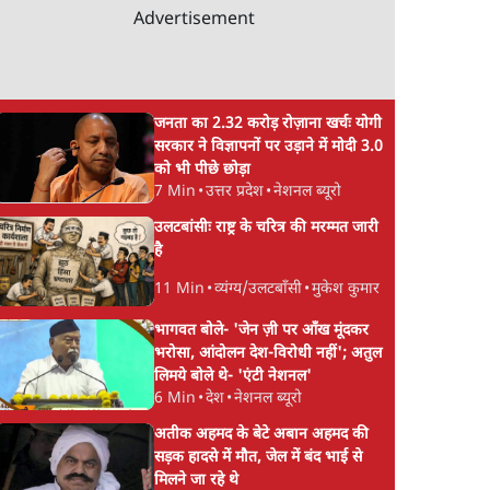
Advertisement
च आया
जनता का 2.32 करोड़ रोज़ाना खर्चः योगी
सरकार ने विज्ञापनों पर उड़ाने में मोदी 3.0
को भी पीछे छोड़ा
7 Min
•
उत्तर प्रदेश
•
नेशनल ब्यूरो
उलटबांसीः राष्ट्र के चरित्र की मरम्मत जारी
है
11 Min
•
व्यंग्य/उलटबाँसी
•
मुकेश कुमार
भागवत बोले- 'जेन ज़ी पर आँख मूंदकर
भरोसा, आंदोलन देश-विरोधी नहीं'; अतुल
लिमये बोले थे- 'एंटी नेशनल'
6 Min
•
देश
•
नेशनल ब्यूरो
अतीक अहमद के बेटे अबान अहमद की
सड़क हादसे में मौत, जेल में बंद भाई से
मिलने जा रहे थे