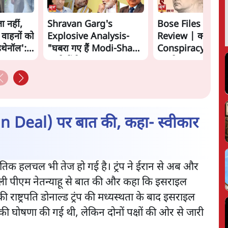
ा नहीं,
Shravan Garg's
Bose Files Film
 वाहनों को
Explosive Analysis-
Review | क्या
इथेनॉल':
"घबरा गए हैं Modi-Shah,
Conspiracy का स
ख़तरे में है Sangh!" | The
सामने?
Daily Show
 (Iran Deal) पर बात की, कहा- स्वीकार
नीतिक हलचल भी तेज हो गई है। ट्रंप ने ईरान से अब और
इली पीएम नेतन्याहू से बात की और कहा कि इसराइल
राष्ट्रपति डोनाल्ड ट्रंप की मध्यस्थता के बाद इसराइल
 घोषणा की गई थी, लेकिन दोनों पक्षों की ओर से जारी