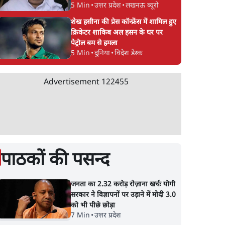
5 Min
•
उत्तर प्रदेश
•
लखनऊ ब्यूरो
शेख हसीना की प्रेस कॉन्फ्रेंस में शामिल हुए
क्रिकेटर शाकिब अल हसन के घर पर
पेट्रोल बम से हमला
5 Min
•
दुनिया
•
विदेश डेस्क
Advertisement
122455
पाठकों की पसन्द
जनता का 2.32 करोड़ रोज़ाना खर्चः योगी
सरकार ने विज्ञापनों पर उड़ाने में मोदी 3.0
को भी पीछे छोड़ा
7 Min
•
उत्तर प्रदेश