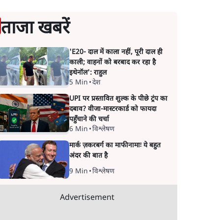
ताजा खबरें
'E20- दाल में काला नहीं, पूरी दाल ही
काली; वाहनों को बरबाद कर रहा है
इथेनॉल': राहुल
5 Min
•
देश
UPI पर प्रस्तावित शुल्क के पीछे ट्रंप का
दबाव? वीजा-मास्टरकार्ड को फायदा
पहुँचाने की चर्चा
6 Min
•
विश्लेषण
मार्क ज़करबर्ग का माफीनामाः ये बहुत
अंदर की बात है
9 Min
•
विश्लेषण
Advertisement