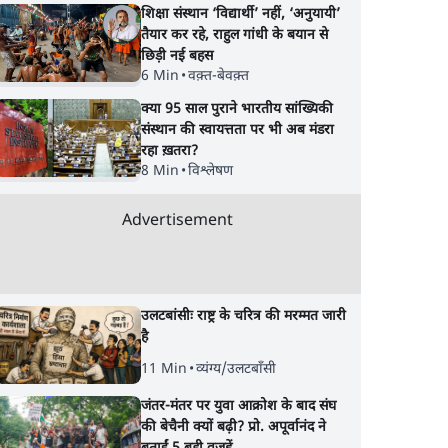
शिक्षा संस्थान ‘विद्यार्थी’ नहीं, ‘अनुयायी’
तैयार कर रहे, राहुल गांधी के बयान से
छिड़ी नई बहस
6 Min
•
वक़्त-बेवक़्त
क्या 95 साल पुराने भारतीय सांख्यिकी
संस्थान की स्वायत्तता पर भी अब मंडरा
रहा ख़तरा?
8 Min
•
विश्लेषण
Advertisement
उलटबांसीः राष्ट्र के चरित्र की मरम्मत जारी
है
11 Min
•
व्यंग्य/उलटबाँसी
जंतर-मंतर पर युवा आक्रोश के बाद संघ
की बेचैनी क्यों बढ़ी? प्रो. अपूर्वानंद ने