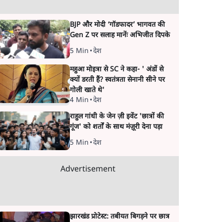
BJP और मोदी ‘गॉडफादर’ भागवत की
Gen Z पर सलाह मानेंः अभिजीत दिपके
5 Min
•
देश
महुआ मोइत्रा से SC ने कहा- ' अंडों से
क्यों डरती हैं? स्वतंत्रता सेनानी सीने पर
गोली खाते थे'
4 Min
•
देश
राहुल गांधी के जेन ज़ी इवेंट 'छात्रों की
गूंज' को शर्तों के साथ मंज़ूरी देना पड़ा
5 Min
•
देश
Advertisement
झारखंड प्रोटेस्ट: तबीयत बिगड़ने पर छात्र