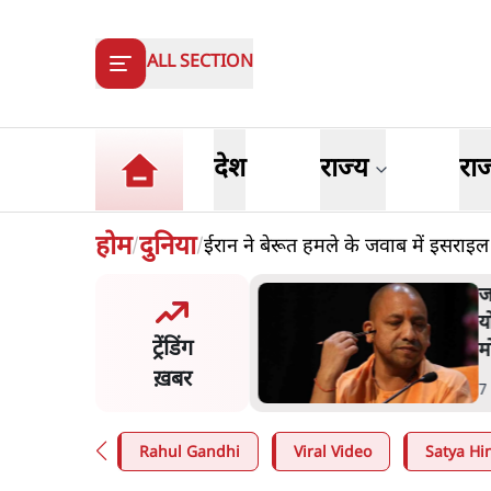
ALL SECTION
देश
राज्य
रा
होम
दुनिया
ईरान ने बेरूत हमले के जवाब में इसराइल पर
/
/
त शाह के संसद में आने पर
ज
र करे सरकार': राज्यसभा
य
ट्रेंडिंग
ि ने केंद्र से कहा
म
ख़बर
n
.
देश
7
Rahul Gandhi
Viral Video
Satya Hin