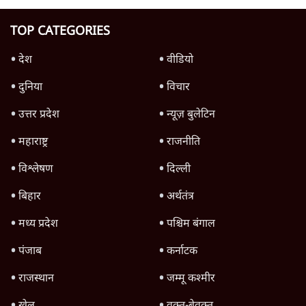
रेड सी में नया संकट क्यों गहराया? ट्रंप-सऊदी
परमाणु समझौते के बाद हूती के हमले
6 Min
•
दुनिया
Advertisement
1345566
TOP CATEGORIES
देश
वीडियो
दुनिया
विचार
उत्तर प्रदेश
न्यूज़ बुलेटिन