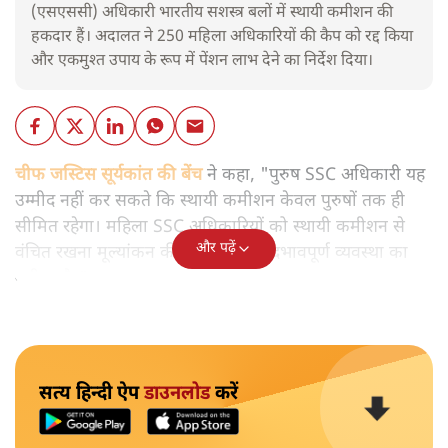
(एसएससी) अधिकारी भारतीय सशस्त्र बलों में स्थायी कमीशन की
हकदार हैं। अदालत ने 250 महिला अधिकारियों की कैप को रद्द किया
और एकमुश्त उपाय के रूप में पेंशन लाभ देने का निर्देश दिया।
चीफ जस्टिस सूर्यकांत की बेंच
ने कहा, "पुरुष SSC अधिकारी यह
उम्मीद नहीं कर सकते कि स्थायी कमीशन केवल पुरुषों तक ही
सीमित रहेगा। महिला SSC अधिकारियों को स्थायी कमीशन से
और पढ़ें
वंचित रखना मूल्यांकन की जड़ में बसी भेदभावपूर्ण व्यवस्था का
नतीजा है।"
सत्य हिन्दी ऐप
डाउनलोड
करें