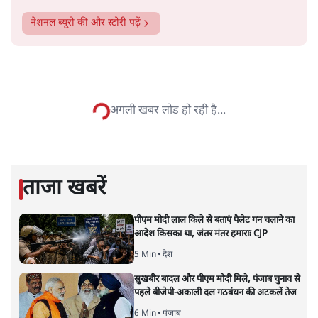
रिफाइनरों ने पुष्टि की है कि सरकार के सामने ऐसा प्रस्ताव लंबित
है।
सत्य हिन्दी ऐप
डाउनलोड
करें
नेशनल ब्यूरो
नेशनल ब्यूरो
की और स्टोरी पढ़ें
अगली खबर लोड हो रही है...