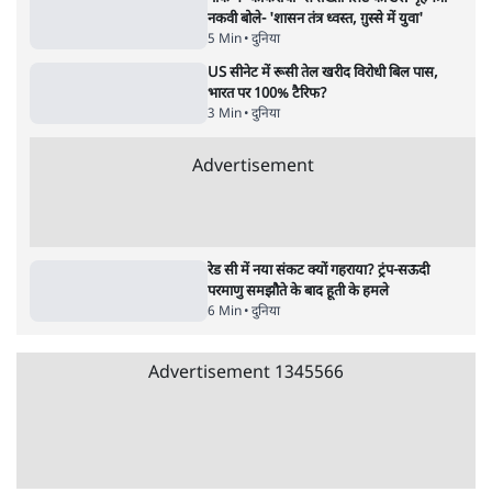
ट्रंप के नए टैरिफ के खिलाफ 25 यूएस राज्यों की
याचिका; भारत समेत 60 देश प्रभावित
4 Min
•
दुनिया
Advertisement
ट्रंप ने अब ईरान पर हमले रोके, फिर से शांति समझौते
का किया ऐलान
5 Min
•
दुनिया
पाक में 'कॉकरोचों' से तख्तापलट का डर! गृहमंत्री
नकवी बोले- 'शासन तंत्र ध्वस्त, ग़ुस्से में युवा'
5 Min
•
दुनिया
US सीनेट में रूसी तेल खरीद विरोधी बिल पास,
भारत पर 100% टैरिफ?
3 Min
•
दुनिया
Advertisement