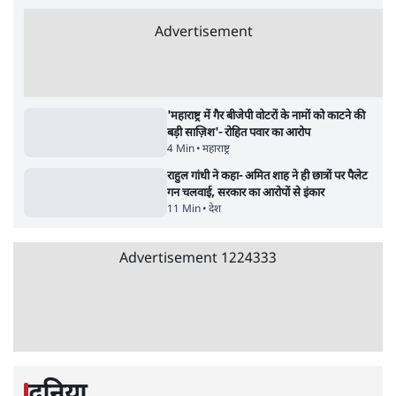
Advertisement
उलटबांसीः राष्ट्र के चरित्र की मरम्मत जारी है
11 Min
•
व्यंग्य/उलटबाँसी
जंतर-मंतर पर युवा आक्रोश के बाद संघ की बेचैनी
क्यों बढ़ी? प्रो. अपूर्वानंद ने बताईं 5 बड़ी वजहें
7 Min
•
विश्लेषण
मैं अपने सारे सर्टिफिकेट दिखाने को तैयार, मोदी जी
भी अपनी डिग्री दिखाएंः दिपके
4 Min
•
देश
Advertisement
'महाराष्ट्र में गैर बीजेपी वोटरों के नामों को काटने की
बड़ी साज़िश'- रोहित पवार का आरोप
4 Min
•
महाराष्ट्र