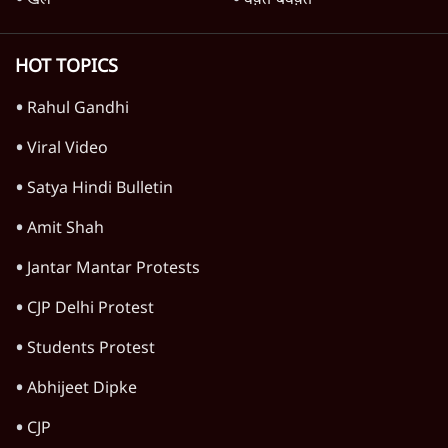
महाराष्ट्र
राजनीति
विश्लेषण
दिल्ली
बिहार
अर्थतंत्र
मध्य प्रदेश
पश्चिम बंगाल
पंजाब
कर्नाटक
राजस्थान
जम्मू कश्मीर
खेल
वक़्त-बेवक़्त
HOT TOPICS
Rahul Gandhi
Viral Video