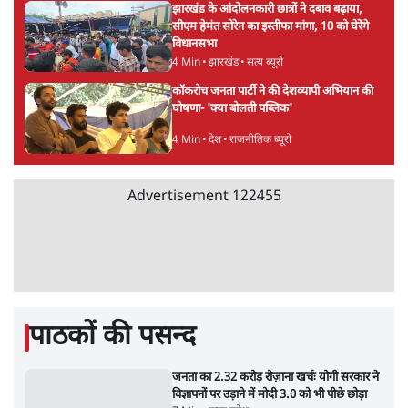
उलटबांसीः राष्ट्र के चरित्र की मरम्मत जारी है
11 Min
•
व्यंग्य/उलटबाँसी
•
मुकेश कुमार
भागवत बोले- 'जेन ज़ी पर आँख मूंदकर भरोसा,
आंदोलन देश-विरोधी नहीं'; अतुल लिमये बोले थे-
'एंटी नेशनल'
6 Min
•
देश
•
नेशनल ब्यूरो
अतीक अहमद के बेटे अबान अहमद की सड़क हादसे
में मौत, जेल में बंद भाई से मिलने जा रहे थे
5 Min
•
उत्तर प्रदेश
•
लखनऊ ब्यूरो
झारखंड के आंदोलनकारी छात्रों ने दबाव बढ़ाया,
सीएम हेमंत सोरेन का इस्तीफा मांगा, 10 को घेरेंगे
विधानसभा
4 Min
•
झारखंड
•
सत्य ब्यूरो
कॉकरोच जनता पार्टी ने की देशव्यापी अभियान की
घोषणा- 'क्या बोलती पब्लिक'
4 Min
•
देश
•
राजनीतिक ब्यूरो