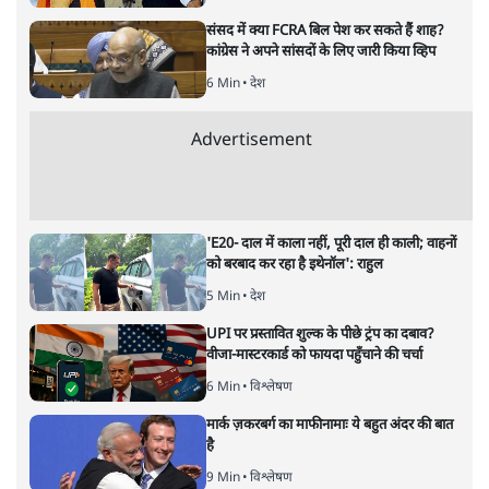
ताजा खबरें
पीएम मोदी लाल किले से बताएं पैलेट गन चलाने का
आदेश किसका था, जंतर मंतर हमाराः CJP
5 Min
•
देश
सुखबीर बादल और पीएम मोदी मिले, पंजाब चुनाव से
पहले बीजेपी-अकाली दल गठबंधन की अटकलें तेज
6 Min
•
पंजाब
संसद में क्या FCRA बिल पेश कर सकते हैं शाह?
कांग्रेस ने अपने सांसदों के लिए जारी किया व्हिप
6 Min
•
देश
Advertisement