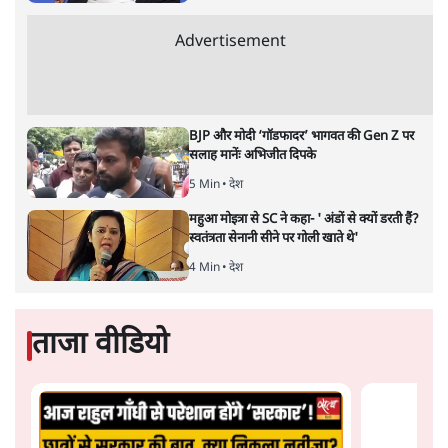
'E20- दाल में काला नहीं, पूरी दाल ही काली; वाहनों
को बरबाद कर रहा है इथेनॉल': राहुल
5 Min
•
देश
UPI पर प्रस्तावित शुल्क के पीछे ट्रंप का दबाव?
वीजा-मास्टरकार्ड को फायदा पहुँचाने की चर्चा
6 Min
•
विश्लेषण
मार्क ज़करबर्ग का माफीनामाः ये बहुत अंदर की बात
है
9 Min
•
विश्लेषण
Advertisement
BJP और मोदी ‘गॉडफादर’ भागवत की Gen Z पर
सलाह मानेंः अभिजीत दिपके