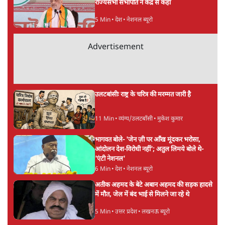
सर्वाधिक पढ़ी गयी खबरें
मेटा के सरेंडर के बाद भारत में केजरीवाल का इंस्टा
हैंडल बैनः AAP का आरोप
3 Min
•
देश
•
नेशनल ब्यूरो
'अमित शाह के संसद में आने पर विचार करे सरकार':
राज्यसभा सभापति ने केंद्र से कहा
5 Min
•
देश
•
नेशनल ब्यूरो
Advertisement