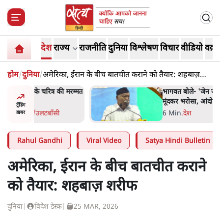
देश
राज्य
राजनीति
दुनिया
विश्लेषण
विचार
वीडियो
वक़्त
होम
/
दुनिया
/
अमेरिका, ईरान के बीच बातचीत कराने को तैयार: शहबाज़
शरीफ
्र की मरम्मत
भागवत बोले- 'जेन ज़ी पर आँख
मूंदकर भरोसा, आंदोलन देश-
ट्रेंडिंग
विरोधी नहीं'; अतुल लिमये बोले थे-
सी
6 Min
.
देश
ख़बर
'एंटी नेशनल'
Rahul Gandhi
Viral Video
Satya Hindi Bulletin
अमेरिका, ईरान के बीच बातचीत कराने
को तैयार: शहबाज़ शरीफ
दुनिया
|
विदेश डेस्क
|
25 MAR, 2026