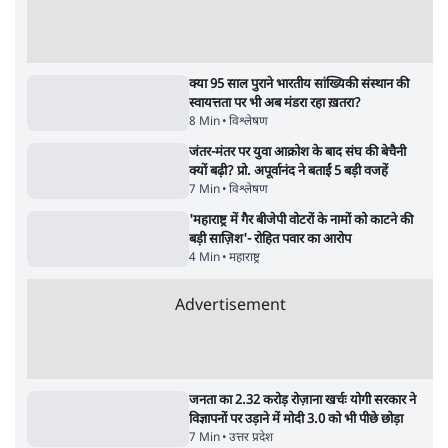
Satya Hindi News बुलेटिन । 6 अगस्त, सुबह 11
Satya Hindi
बजे की ख़बरें
बजे की ख़बरें
सर्वाधिक पढ़ी गयी खबरें
'महाराष्ट्र में गैर बीजेपी वोटरों के नामों को काटने की
बड़ी साज़िश'- रोहित पवार का आरोप