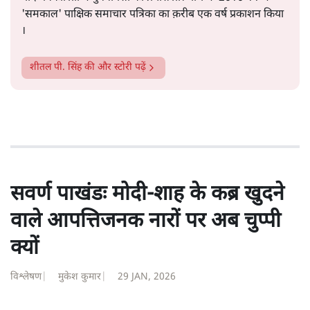
शीतल पी. सिंह
1984 से अमर उजाला, चौथी दुनिया, इंडिया टुडे, समय सूत्रधार,
स्वतंत्र भारत, दैनिक जागरण आदि में 1993 तक लगातार रिपोर्टिंग
की। इसके बाद पारिवारिक व्यवसाय में क़रीब दो दशक गुज़ारने के
बाद पत्रकारिता में पुनर्वापसी को प्रयासरत। बीच में 2010-11 में
'समकाल' पाक्षिक समाचार पत्रिका का क़रीब एक वर्ष प्रकाशन किया
।
शीतल पी. सिंह
की और स्टोरी पढ़ें