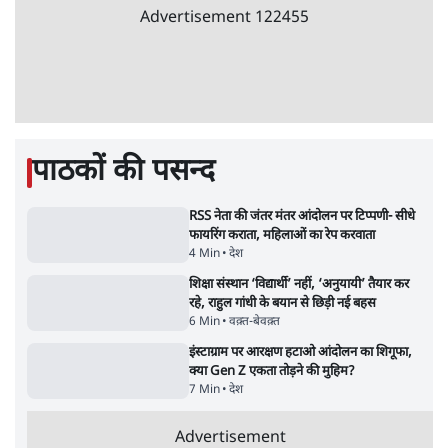
PM Modi & Amit Shah Missing from
Parliament: क्या विपक्ष से डरी सरकार?
दिल्ली
Advertisement
शेख हसीना: '2024 में छात्र आंदोलन नहीं,
सुनियोजित तख्तापलट था; मैं अपने लोगों के पास
जरूर लौटूंगी'
5 Min
•
दुनिया
जंतर मंतर प्रोटेस्ट: 'युवाओं को प्रताड़ित किया जा रहा
है, पर मोदी-शाह में बोलने की हिम्मत नहीं'- राहुल
7 Min
•
देश
ताजा वीडियो