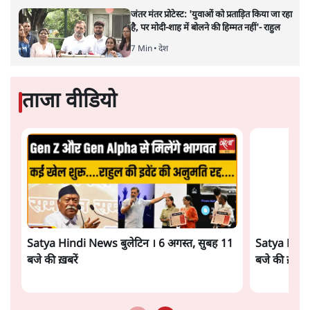
पत्रकार सतीश झा का आकलनः
कूटनीति में समय ही सबसे
बड़ा कारक होता है। भारत का यूरोप की
ओर ताज़ा झुकाव—जिसका ठोस रूप हाल ही में संपन्न भारत–
यूरोपीय संघ मुक्त व्यापार समझौते (एफ़टीए) में दिखाई देता है—
किसी दीर्घकालिक रणनीतिक दूरदृष्टि की पराकाष्ठा कम, और
परिस्थितियों के दबाव में लिया गया एक तेज़ निर्णय अधिक लगता
और पढ़ें
है।
सत्य हिन्दी ऐप
डाउनलोड
करें
सतीश झा
सतीश झा समकालीन भारतीय भाषाई लेखन के सबसे सूक्ष्म,
विश्लेषणात्मक और मानवीय स्वरों में से एक हैं। शिक्षा, समाज,