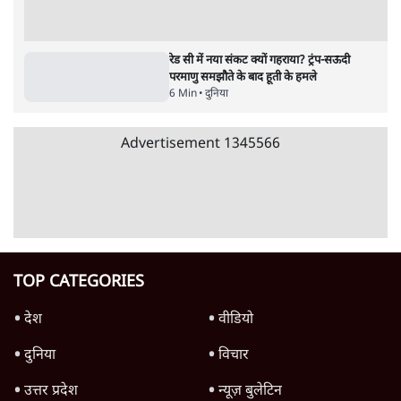
RSS नेता की जंतर मंतर आंदोलन पर टिप्पणी- सीधे
फायरिंग कराता, महिलाओं का रेप करवाता
4 Min
•
देश
शिक्षा संस्थान ‘विद्यार्थी’ नहीं, ‘अनुयायी’ तैयार कर
रहे, राहुल गांधी के बयान से छिड़ी नई बहस
6 Min
•
वक़्त-बेवक़्त
इंस्टाग्राम पर आरक्षण हटाओ आंदोलन का शिगूफा,
क्या Gen Z एकता तोड़ने की मुहिम?
7 Min
•
देश
Advertisement
क्या 95 साल पुराने भारतीय सांख्यिकी संस्थान की
स्वायत्तता पर भी अब मंडरा रहा ख़तरा?
8 Min
•
विश्लेषण
जंतर-मंतर पर युवा आक्रोश के बाद संघ की बेचैनी
क्यों बढ़ी? प्रो. अपूर्वानंद ने बताईं 5 बड़ी वजहें