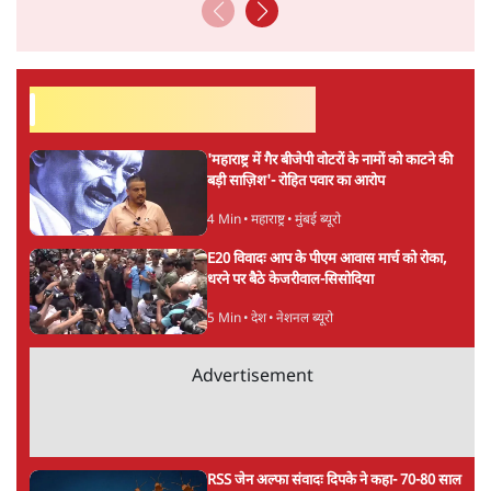
संस्कृति और भाषा पर उनकी दृष्टि गहरी और साफ़ है। उनकी शैली—
सरल भाषा में जटिल प्रश्नों को खोलने की—उन्हें आज के
हिंदी‑हिंदुस्तानी लेखन में एक विशिष्ट स्थान देती है।
सतीश झा
की और स्टोरी पढ़ें
अगली खबर लोड हो रही है...
ताजा खबरें
मेटा के सरेंडर के बाद भारत में केजरीवाल का इंस्टा
हैंडल बैनः AAP का आरोप
3 Min
•
देश