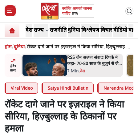
देश
राज्य
राजनीति
दुनिया
विश्लेषण
विचार
वीडियो
वक़्त
होम
/
दुनिया
/
रॉकेट दागे जाने पर इज़राइल ने किया सीरिया, हिज़्बुल्लाह के
ठिकानों पर हमला
दिपके ने
'गूंगी गुड़िया' वाले तंज पर एनसीपी
र्ग से जेन
ने कांग्रेस से पूछा- क्या आप इंदिरा
ट्रेंडिंग
गांधी का अपमान सही मानते हैं?
5 Min
.
महाराष्ट्र
ख़बर
Viral Video
Satya Hindi Bulletin
Narendra Modi
रॉकेट दागे जाने पर इज़राइल ने किया
सीरिया, हिज़्बुल्लाह के ठिकानों पर
हमला