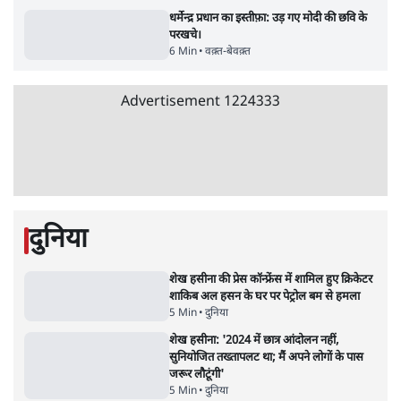
4 Min
•
महाराष्ट्र
•
मुंबई ब्यूरो
E20 विवादः आप के पीएम आवास मार्च को रोका,
धरने पर बैठे केजरीवाल-सिसोदिया
5 Min
•
देश
•
नेशनल ब्यूरो
Advertisement
RSS जेन अल्फा संवादः दिपके ने कहा- 70-80 साल
के बुजुर्ग से जेन जी को क्या मिलेगा
7 Min
•
देश
•
राजनीतिक ब्यूरो
'गूंगी गुड़िया' वाले तंज पर एनसीपी ने कांग्रेस से पूछा-
क्या आप इंदिरा गांधी का अपमान सही मानते हैं?
5 Min
•
महाराष्ट्र
•
मुंबई ब्यूरो
संसदीय समिति-मेटा की बैठकः मार्क ज़करबर्ग ने