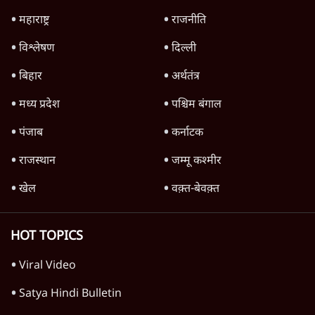
7 Min
•
विश्लेषण
'महाराष्ट्र में गैर बीजेपी वोटरों के नामों को काटने की
बड़ी साज़िश'- रोहित पवार का आरोप
4 Min
•
महाराष्ट्र
Advertisement
जनता का 2.32 करोड़ रोज़ाना खर्चः योगी सरकार ने
विज्ञापनों पर उड़ाने में मोदी 3.0 को भी पीछे छोड़ा
7 Min
•
उत्तर प्रदेश
धर्मेन्द्र प्रधान का इस्तीफ़ा: उड़ गए मोदी की छवि के
परखचे।
6 Min
•
वक़्त-बेवक़्त
Advertisement
1224333