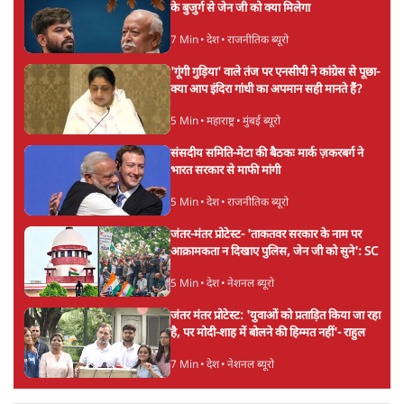
राम मंदिर में चढ़ावे को लेकर विवाद: SP के मनोज
यादव ने BJP और RSS पर निशाना साधा | CM
योगी को क्लीन चिट मिली
विश्लेषण
जनता का 2.32 करोड़ रोज़ाना खर्चः योगी सरकार ने
विज्ञापनों पर उड़ाने में मोदी 3.0 को भी पीछे छोड़ा
7 Min
•
उत्तर प्रदेश
Advertisement
शेख हसीना की प्रेस कॉन्फ्रेंस में शामिल हुए क्रिकेटर
शाकिब अल हसन के घर पर पेट्रोल बम से हमला
5 Min
•
दुनिया
गैस भंडार बढ़ाने के लिए क्या उपभोक्ताओं पर सरकार
लगाएगी नई लेवी, रायटर्स की रिपोर्ट
5 Min
•
देश