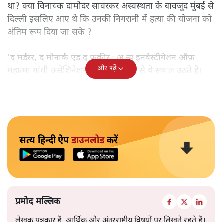
था? क्या विनायक दामोदर सावरकर अस्वस्थता के बावजूद मुंबई से
दिल्ली इसलिए आए थे कि उनकी निगरानी में हत्या की योजना को
अंतिम रूप दिया जा सके ?
'द मर्डरर, द मोनार्क एंड द फ़कीर : अ न्यू इनवेस्टीगेशन ऑफ़
और पढ़ें
महात्मा गांधी असेशिनेशन' नामक किताब से ये सवाल उठते हैं।
सत्य हिन्दी ऐप
डाउनलोड
करें
प्रमोद मल्लिक
लेखक पत्रकार हैं, आर्थिक और अंतरराष्ट्रीय विषयों पर लिखते रहते हैं।