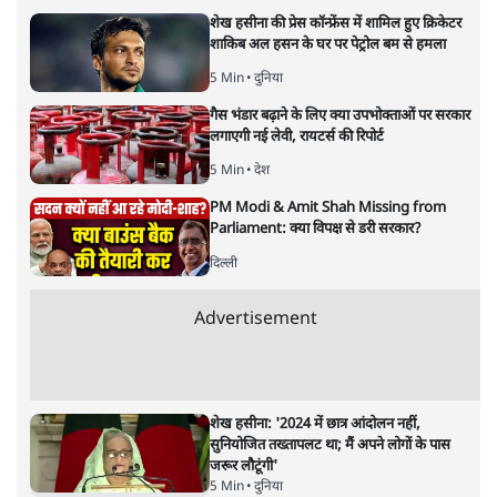
भारत–यूरोप संवाद: दूरदर्शी रणनीति या
हालात से उपजा मोड़?
विश्लेषण
|
सतीश झा
|
29 JAN, 2026
भारत ईयू मुक्त व्यापार समझौताः ईयू अध्यक्ष उर्सुला वॉन डेर लेयेन और
पीएम मोदी
सतीश झा
भारत-यूरोपीय संघ मुक्त व्यापार समझौताः क्या यूरोप की ओर भारत
का झुकाव एक लंबा रणनीतिक नज़रिया है या वैश्विक दबावों और
अमेरिकी अनिश्चितता की वजह से उठाया गया एक कदम है? वरिष्ठ