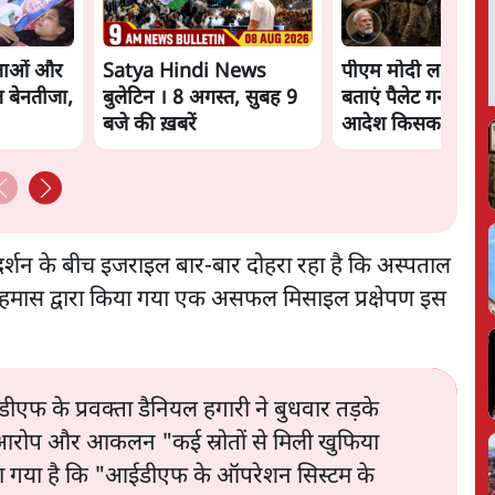
नेताओं और
Satya Hindi News
पीएम मोदी लाल किले
 बेनतीजा,
बुलेटिन । 8 अगस्त, सुबह 9
बताएं पैलेट गन चलान
बजे की ख़बरें
आदेश किसका था, ज
मंतर हमाराः CJP
प्रदर्शन के बीच इजराइल बार-बार दोहरा रहा है कि अस्पताल
 हमास द्वारा किया गया एक असफल मिसाइल प्रक्षेपण इस
एफ के प्रवक्ता डैनियल हगारी ने बुधवार तड़के
ा आरोप और आकलन "कई स्रोतों से मिली खुफिया
ा गया है कि "आईडीएफ के ऑपरेशन सिस्टम के