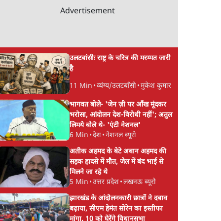
Advertisement
 से
सुखबीर बादल और पीएम
संसद में क्या FCRA बि
े का
मोदी मिले, पंजाब चुनाव से
कर सकते हैं शाह? कांग्रे
ंतर
पहले बीजेपी-अकाली दल
अपने सांसदों के लिए जा
उलटबांसीः राष्ट्र के चरित्र की मरम्मत जारी
गठबंधन की अटकलें तेज
किया व्हिप
है
11 Min
•
व्यंग्य/उलटबाँसी
•
मुकेश कुमार
भागवत बोले- 'जेन ज़ी पर आँख मूंदकर
भरोसा, आंदोलन देश-विरोधी नहीं'; अतुल
लिमये बोले थे- 'एंटी नेशनल'
6 Min
•
देश
•
नेशनल ब्यूरो
अतीक अहमद के बेटे अबान अहमद की
सड़क हादसे में मौत, जेल में बंद भाई से
मिलने जा रहे थे
5 Min
•
उत्तर प्रदेश
•
लखनऊ ब्यूरो
झारखंड के आंदोलनकारी छात्रों ने दबाव
बढ़ाया, सीएम हेमंत सोरेन का इस्तीफा
मांगा, 10 को घेरेंगे विधानसभा