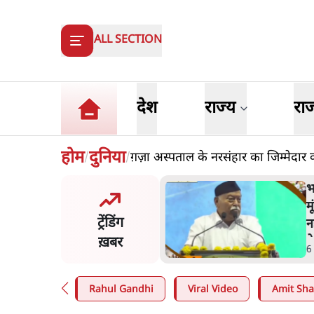
ALL SECTION
देश
राज्य
रा
होम
दुनिया
ग़ज़ा अस्पताल के नरसंहार का जिम्मेदार क
/
/
भागवत बोले- 'जेन ज़ी पर आँख
मूंदकर भरोसा, आंदोलन देश-विरोधी
ट्रेंडिंग
नहीं'; अतुल लिमये बोले थे- 'एंटी
नेशनल'
ख़बर
6 Min
.
देश
Rahul Gandhi
Viral Video
Amit Sh