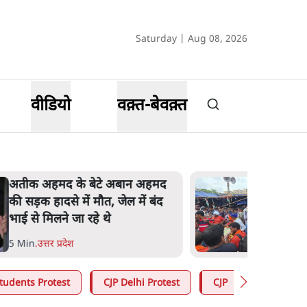
Saturday | Aug 08, 2026
वीडियो
वक़्त-बेवक़्त
झारखंड के आंदोलनकारी छात्रों ने
दबाव बढ़ाया, सीएम हेमंत सोरेन का
इस्तीफा मांगा, 10 को घेरेंगे
विधानसभा
4 Min
.
झारखंड
tudents Protest
CJP Delhi Protest
CJP
Abhijeet 