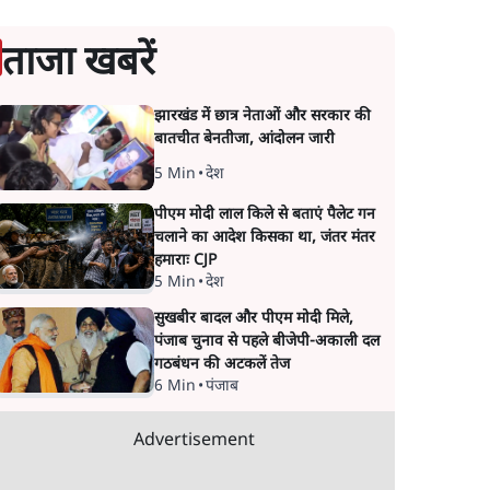
ताजा खबरें
झारखंड में छात्र नेताओं और सरकार की
बातचीत बेनतीजा, आंदोलन जारी
5 Min
•
देश
पीएम मोदी लाल किले से बताएं पैलेट गन
चलाने का आदेश किसका था, जंतर मंतर
हमाराः CJP
5 Min
•
देश
सुखबीर बादल और पीएम मोदी मिले,
पंजाब चुनाव से पहले बीजेपी-अकाली दल
गठबंधन की अटकलें तेज
6 Min
•
पंजाब
Advertisement