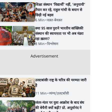
शिक्षा संस्थान ‘विद्यार्थी’ नहीं, ‘अनुयायी’
तैयार कर रहे, राहुल गांधी के बयान से
छिड़ी नई बहस
6 Min
•
वक़्त-बेवक़्त
क्या 95 साल पुराने भारतीय सांख्यिकी
संस्थान की स्वायत्तता पर भी अब मंडरा
रहा ख़तरा?
8 Min
•
विश्लेषण
Advertisement
उलटबांसीः राष्ट्र के चरित्र की मरम्मत जारी
है
11 Min
•
व्यंग्य/उलटबाँसी
जंतर-मंतर पर युवा आक्रोश के बाद संघ
की बेचैनी क्यों बढ़ी? प्रो. अपूर्वानंद ने