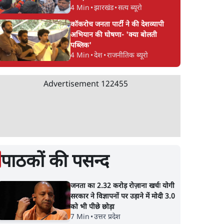
4 Min
•
झारखंड
•
सत्य ब्यूरो
कॉकरोच जनता पार्टी ने की देशव्यापी
अभियान की घोषणा- 'क्या बोलती
पब्लिक'
4 Min
•
देश
•
राजनीतिक ब्यूरो
Advertisement
122455
पाठकों की पसन्द
जनता का 2.32 करोड़ रोज़ाना खर्चः योगी
सरकार ने विज्ञापनों पर उड़ाने में मोदी 3.0
को भी पीछे छोड़ा
7 Min
•
उत्तर प्रदेश