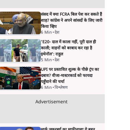
संसद में क्या FCRA बिल पेश कर सकते हैं
शाह? कांग्रेस ने अपने सांसदों के लिए जारी
किया व्हिप
6 Min
•
देश
'E20- दाल में काला नहीं, पूरी दाल ही
काली; वाहनों को बरबाद कर रहा है
इथेनॉल': राहुल
5 Min
•
देश
UPI पर प्रस्तावित शुल्क के पीछे ट्रंप का
दबाव? वीजा-मास्टरकार्ड को फायदा
पहुँचाने की चर्चा
6 Min
•
विश्लेषण
Advertisement
मार्क ज़करबर्ग का माफीनामाः ये बहुत