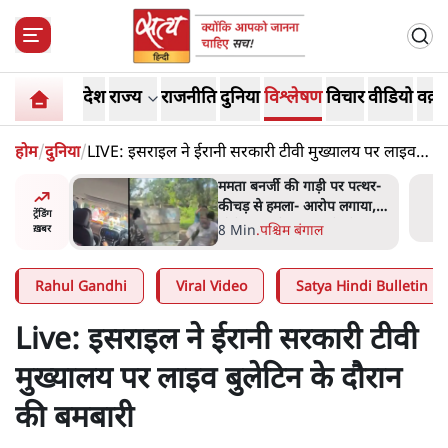
देश
राज्य
राजनीति
दुनिया
विश्लेषण
विचार
वीडियो
वक़्त
होम
/
दुनिया
/
LIVE: इसराइल ने ईरानी सरकारी टीवी मुख्यालय पर लाइव
बुलेटिन के दौरान की बमबारी
 बताएं
ममता बनर्जी की गाड़ी पर पत्थर-
देश किसका
कीचड़ से हमला- आरोप लगाया,
ट्रेंडिंग
JP
'मेरी जान भी जा सकती थी'
8 Min
.
पश्चिम बंगाल
ख़बर
Rahul Gandhi
Viral Video
Satya Hindi Bulletin
Live: इसराइल ने ईरानी सरकारी टीवी
मुख्यालय पर लाइव बुलेटिन के दौरान
की बमबारी