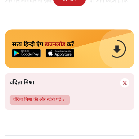
और गैरजिम्मेदाराना ज़बान यहीं नहीं रुकती वो आगे कहते हैं कि
"अगर रिक्शा का किराया 5 रुपये है, तो उन्हें 4 रुपये दो।"
सत्य हिन्दी ऐप
डाउनलोड
करें
वंदिता मिश्रा
वंदिता मिश्रा
की और स्टोरी पढ़ें