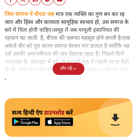
जिस समाज में वीरता जब
मात्र एक व्यक्ति का गुण बन कर रह
जाए और हिंसा और कायरता सामूहिक स्वभाव हो, उस समाज के
बारे में चिंता होनी चाहिए।समूह में जब मामूली इंसानियत की
पहचान घट जाती है, वीरता की ज़रूरत महसूस होने लगती है।एक
अकेले वीर को पूरा कायर समाज घेरकर मार डालता है क्योंकि वह
उसे उसकी अमानवीयता की याद दिलाता रहता है। पिछले दिनों
उत्तराखंड के कोटद्वार में हुई दो घटनाएँ देख लें।पहली घटना वैसी
और पढ़ें
ही थी, जैसी घटनाओं की खबर हम रोज़ाना पढ़कर आगे बढ़ जाते
हैं।भारत के तक़रीबन हर हिस्से से ऐसी खबर आती ही रहती है।
सत्य हिन्दी ऐप
डाउनलोड
करें