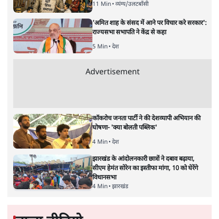
की चुप्पी क्यों खटकती है- एक जरूरी सवाल।
वर्तमान भारत नाज़ी जर्मनी की
ओर बढ़ता दिख रहा है, यदि किसी
को मेरी बात पर शक है तो उसे दोबारा सोचना चाहिए। असम के
मुख्यमंत्री हिमंता बिस्वा सरमा एक संवैधानिक पद पर होने के
बावजूद अल्पसंख्यक समुदाय के ख़िलाफ़ जिस तरह ज़हर उगल रहे
हैं वह अब ‘संवैधानिक सहिष्णुता’ के दायरे से बाहर हो चुका है।
डिगबोई में एक कार्यक्रम के दौरान उन्होंने कहा कि मुसलमानों को
परेशान करो जिससे वो भाग जाएँ। उन्होंने कहा कि "मियां
मुसलमानों को किसी भी तरीक़े से परेशान करो। अगर वे परेशानी
का सामना करेंगे, तो वे असम से चले जाएंगे। अगर मैं मियां को
परेशान करना चाहता हूं, तो मैं रात 12 बजे जाता हूं। यह कोई मुद्दा
नहीं है। हम सीधे मियां मुसलमानों के खिलाफ हैं। हम कुछ छिपा
नहीं रहे; हम सीधे कहते हैं कि हम मियांओं के खिलाफ हैं।"
यह बहुत आश्चर्य करने वाली बात है कि एक मुख्यमंत्री ये आह्वान
कर रहा है कि मियांं मुसलमानों के घरों पर रात में 12 बजे पहुँचो।