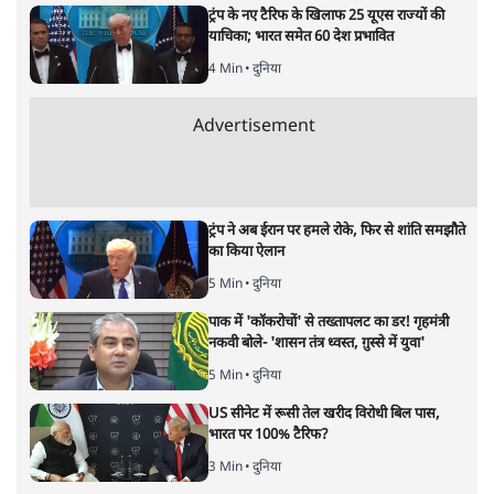
6 Min
•
देश
•
नेशनल ब्यूरो
क्या 95 साल पुराने भारतीय सांख्यिकी संस्थान की
स्वायत्तता पर भी अब मंडरा रहा ख़तरा?
8 Min
•
विश्लेषण
•
सत्य ब्यूरो
शाह के ख़िलाफ़ संसद में विपक्ष का मार्च, 'गृह मंत्री
मुंह छुपा रहे हैं क्योंकि वो छात्रों के गुनहगार हैं'
5 Min
•
देश
•
नेशनल ब्यूरो
Advertisement
122455
पाठकों की पसन्द