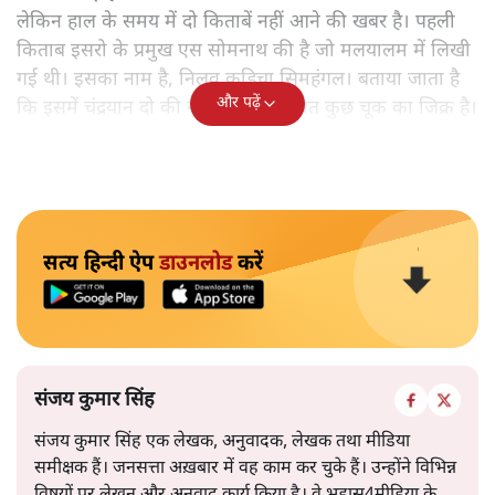
लेकिन हाल के समय में दो किताबें नहीं आने की खबर है। पहली
किताब इसरो के प्रमुख एस सोमनाथ की है जो मलयालम में लिखी
गई थी। इसका नाम है, निलवु कुडिचा सिमहंगल। बताया जाता है
और पढ़ें
कि इसमें चंद्रयान दो की नाकामी से संबंधित कुछ चूक का जिक्र है।
सत्य हिन्दी ऐप
डाउनलोड
करें
संजय कुमार सिंह
संजय कुमार सिंह एक लेखक, अनुवादक, लेखक तथा मीडिया
समीक्षक हैं। जनसत्ता अख़बार में वह काम कर चुके हैं। उन्होंने विभिन्न