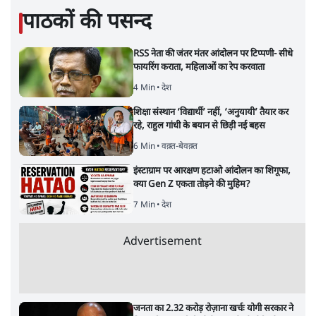
5 Min
•
देश
Advertisement
कॉकरोच जनता पार्टी ने की देशव्यापी अभियान की
घोषणा- 'क्या बोलती पब्लिक'
4 Min
•
देश
झारखंड के आंदोलनकारी छात्रों ने दबाव बढ़ाया,
सीएम हेमंत सोरेन का इस्तीफा मांगा, 10 को घेरेंगे
विधानसभा
4 Min
•
झारखंड
ताजा वीडियो