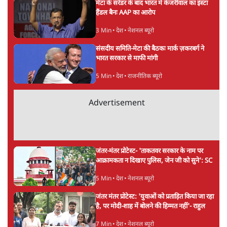
वंदिता मिश्रा
वंदिता मिश्रा
की और स्टोरी पढ़ें
अगली खबर लोड हो रही है...
ताजा खबरें
Abhijeet Dipke Press Conference: CJP
का 'Kya Bolti Public' अभियान, चुनाव नहीं
लड़ेगी CJP!
दिल्ली
Urmilesh Exposes Voter List Plan: क्या
पिछड़ों और दलितों का वोट काट देगी BJP?