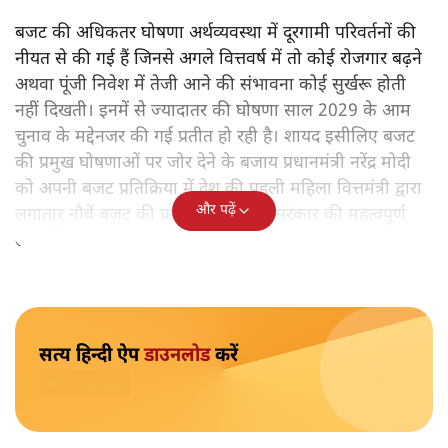
अर्थव्यवस्था पर कोई असर दिखता प्रतीत नहीं होता। इसकी वजह
दुर्लभ खनिज गलियारे से लेकर नए जलमार्गों के विकास तक
लगभग सभी बड़ी परियोजनाओं के लागू होने की अवधि खासी लंबी
होना है। इसी तरह रोजगार संवर्धन के दावे वाली पर्यटन सुविधाओं
के विस्तार एवं उनके लिए टूरिस्ट गाइड आदि के प्रशिक्षण एवं पैरा
मेडिकल सेवाओं के लिए प्रशिक्षण सुविधाओं की स्थापना अथवा
विस्तार एवं क्लाउड कंप्यूटिंग नेटवर्क के विस्तार के लिए स्वदेशी
डेटा सेंटरों की स्थापना संबंधी घोषणाओं के लागू होने में लंबा समय
लगने की आशंका है।
बजट की अधिकतर घोषणा अर्थव्यवस्था में दूरगामी परिवर्तनों की
नीयत से की गई हैं जिनसे अगले वित्तवर्ष में तो कोई रोजगार बढ़ने
अथवा पूंजी निवेश में तेजी आने की संभावना कोई सुर्खरू होती
नहीं दिखती। इनमें से ज्यादातर की घोषणा साल 2029 के आम
चुनाव के मद्देनजर की गई प्रतीत हो रही है। शायद इसीलिए बजट
की प्रमुख घोषणाओं पर जोर देने के बजाय प्रधानमंत्री नरेंद्र मोदी
को अपनी बजट प्रतिक्रिया में देश की पहली महिला वित्तमंत्री द्वारा
और पढ़ें