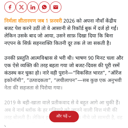
निर्मला सीतारमण जब 1 फ़रवरी
2026 को अपना नौवाँ केंद्रीय
बजट पेश करने उठीं तो वे आसानी से रिकॉर्ड बुक में दर्ज हो गईं।
लेकिन उसके बाद जो आया, उसने साफ़ दिखा दिया कि बिना
नएपन के सिर्फ़ सहनशक्ति कितनी दूर तक ले जा सकती है।
उनकी प्रस्तुति आत्मविश्वास से भरी थी। भाषण 90 मिनट चला और
एक ऐसे व्यक्ति की तरह बहता गया जो बजट‑दिवस की पूरी रस्में
कंठस्थ कर चुका हो। नारे वही पुराने—“विकसित भारत”, “ऑरेंज
इकोनॉमी”, “उत्पादकता”, “लचीलापन”—सब कुछ एक अनुभवी
नेता की सहजता से पिरोया गया।
2019 के बही‑खाता वाले प्रतीकवाद से वे बहुत आगे आ चुकी हैं।
अब वे नार्थ ब्लॉक के हर गलियारे को जानने वाली वित्त मंत्री की
और पढ़ें
तरह बोलती हैं। लेकिन इस आत्मविश्वास के नीचे जो सामग्री है, वह
उतनी ही अनुमानित और दोहराव भरी।