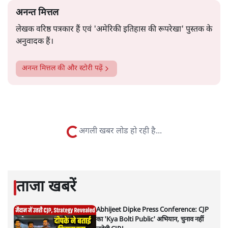
लगातार नौवें बजट की प्रस्तुति को अपनी सरकार की महत्वपूर्ण
उपलब्धि बताने पर मजबूर होना पड़ा।
सत्य हिन्दी ऐप
डाउनलोड
करें
अनन्त मित्तल
लेखक वरिष्ठ पत्रकार हैं एवं 'अमेरिकी इतिहास की रूपरेखा' पुस्तक के
अनुवादक हैं।
अनन्त मित्तल
की और स्टोरी पढ़ें