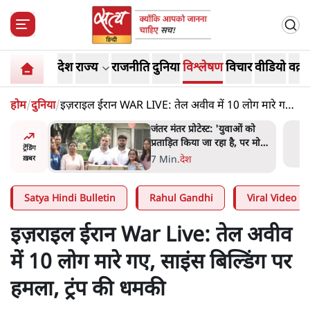
देश
राज्य
राजनीति
दुनिया
विश्लेषण
विचार
वीडियो
वक़्त
होम
/
दुनिया
/
इज़राइल ईरान WAR LIVE: तेल अवीव में 10 लोग मारे गए,
साइंस बिल्डिंग पर हमला, ट्रंप की धमकी
युवाओं को
पेंटर प्रशांत की दर्दनाक दास्तान-
 है, पर मोदी-
जंतर मंतर पर पैलेट गन से 5 नहीं,
ट्रेंडिंग
मत नहीं'-
6 लोग घायल हुए
6 Min
.
देश
ख़बर
Satya Hindi Bulletin
Rahul Gandhi
Viral Video
इज़राइल ईरान War Live: तेल अवीव
में 10 लोग मारे गए, साइंस बिल्डिंग पर
हमला, ट्रंप की धमकी