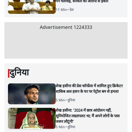
संसदीय समिति-मेटा की बैठकः मार्क ज़करबर्ग ने
भारत सरकार से माफी मांगी
5 Min
•
देश
•
राजनीतिक ब्यूरो
Advertisement
जंतर-मंतर प्रोटेस्ट- 'ताकतवर सरकार के नाम पर
आक्रामकता न दिखाए पुलिस, जेन जी को सुने': SC
5 Min
•
देश
•
नेशनल ब्यूरो
जंतर मंतर प्रोटेस्ट: 'युवाओं को प्रताड़ित किया जा रहा
है, पर मोदी-शाह में बोलने की हिम्मत नहीं'- राहुल
7 Min
•
देश
•
नेशनल ब्यूरो
पेंटर प्रशांत की दर्दनाक दास्तान- जंतर मंतर पर पैलेट
गन से 5 नहीं, 6 लोग घायल हुए