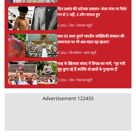
विश्लेषण
भागवत बोले- 'जेन ज़ी पर आँख मूंदकर भरोसा,
आंदोलन देश-विरोधी नहीं'; अतुल लिमये बोले थे-
'एंटी नेशनल'
6 Min
•
देश
Advertisement
अतीक अहमद के बेटे अबान अहमद की सड़क हादसे
में मौत, जेल में बंद भाई से मिलने जा रहे थे
5 Min
•
उत्तर प्रदेश
उलटबांसीः राष्ट्र के चरित्र की मरम्मत जारी है
11 Min
•
व्यंग्य/उलटबाँसी
'अमित शाह के संसद में आने पर विचार करे सरकार':
राज्यसभा सभापति ने केंद्र से कहा