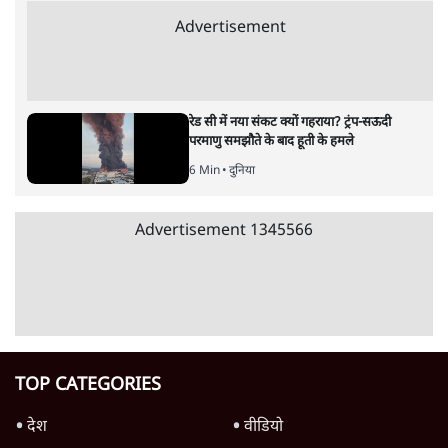
RSS नेता की जंतर मंतर आंदोलन पर टिप्पणी- सीधे
फायरिंग कराता, महिलाओं का रेप करवाता
4 Min
•
देश
शिक्षा संस्थान ‘विद्यार्थी’ नहीं, ‘अनुयायी’ तैयार कर
रहे, राहुल गांधी के बयान से छिड़ी नई बहस
6 Min
•
वक़्त-बेवक़्त
इंस्टाग्राम पर आरक्षण हटाओ आंदोलन का शिगूफा,
क्या Gen Z एकता तोड़ने की मुहिम?
7 Min
•
देश
Advertisement
जनता का 2.32 करोड़ रोज़ाना खर्चः योगी सरकार ने
विज्ञापनों पर उड़ाने में मोदी 3.0 को भी पीछे छोड़ा
7 Min
•
उत्तर प्रदेश