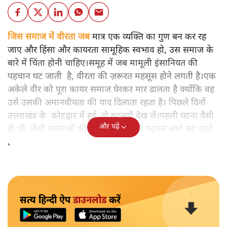
जिस समाज में वीरता जब
मात्र एक व्यक्ति का गुण बन कर रह
जाए और हिंसा और कायरता सामूहिक स्वभाव हो, उस समाज के
बारे में चिंता होनी चाहिए।समूह में जब मामूली इंसानियत की
पहचान घट जाती है, वीरता की ज़रूरत महसूस होने लगती है।एक
अकेले वीर को पूरा कायर समाज घेरकर मार डालता है क्योंकि वह
उसे उसकी अमानवीयता की याद दिलाता रहता है। पिछले दिनों
उत्तराखंड के कोटद्वार में हुई दो घटनाएँ देख लें।पहली घटना वैसी
और पढ़ें
ही थी, जैसी घटनाओं की खबर हम रोज़ाना पढ़कर आगे बढ़ जाते
हैं।भारत के तक़रीबन हर हिस्से से ऐसी खबर आती ही रहती है।
सत्य हिन्दी ऐप
डाउनलोड
करें