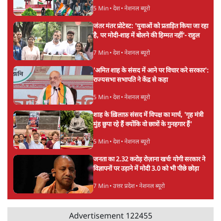
Govt?
विश्लेषण
Advertisement
Mohan Bhagwat Defends Gen Z! "Part
of the LGBTQ Community"—Is This
the RSS's New Move?
विश्लेषण
'बंगाल में मस्जिदों से लाउडस्पीकर हटाने का दबाव
डाला जा रहा': मुस्लिम नेताओं का अमित शाह को पत्र
6 Min
•
पश्चिम बंगाल
फेसबुक-एक्स को अवैध एआई कंटेंट, डीपफेक अब
36 नहीं, 3 घंटे में हटाना होगा? सरकार का नया
प्रस्ताव
6 Min
•
देश
Advertisement