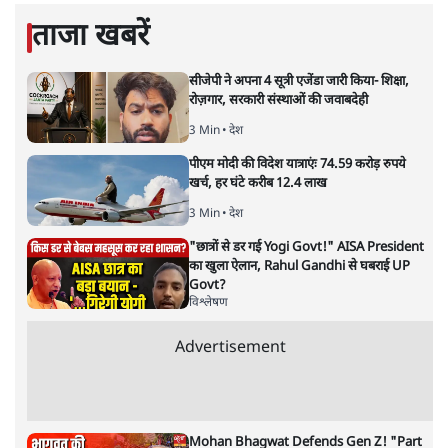
शंभुनाथ शुक्ल
की और स्टोरी पढ़ें
उर्दू को लेकर फरेब और नीतीश की छवि
चमकाने की ऐसी कोशिश क्यों?
बिहार
|
समी अहमद
|
29 MAR, 2025