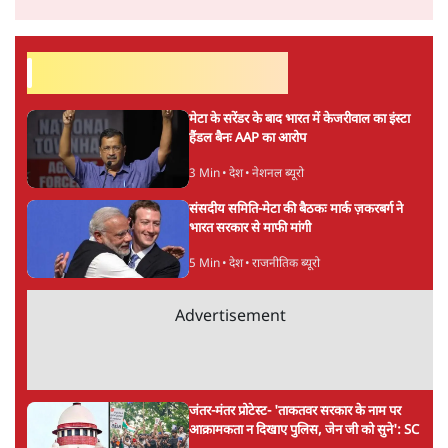
अगली खबर लोड हो रही है...
ताजा खबरें
सीजेपी ने अपना 4 सूत्री एजेंडा जारी किया- शिक्षा,
रोज़गार, सरकारी संस्थाओं की जवाबदेही
3 Min
•
देश
पीएम मोदी की विदेश यात्राएंः 74.59 करोड़ रुपये
खर्च, हर घंटे करीब 12.4 लाख
3 Min
•
देश
"छात्रों से डर गई Yogi Govt!" AISA President
का खुला ऐलान, Rahul Gandhi से घबराई UP