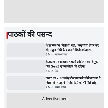
Abhijeet Dipke Press Conference: CJP
का 'Kya Bolti Public' अभियान, चुनाव नहीं
लड़ेगी CJP!
दिल्ली
Urmilesh Exposes Voter List Plan: क्या
पिछड़ों और दलितों का वोट काट देगी BJP?
विश्लेषण
ताजा वीडियो