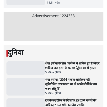
Advertisement
जंतर-मंतर प्रोटेस्ट- 'ताकतवर सरकार के नाम पर
आक्रामकता न दिखाए पुलिस, जेन जी को सुने': SC
5 Min
•
देश
•
नेशनल ब्यूरो
जंतर मंतर प्रोटेस्ट: 'युवाओं को प्रताड़ित किया जा रहा
है, पर मोदी-शाह में बोलने की हिम्मत नहीं'- राहुल
7 Min
•
देश
•
नेशनल ब्यूरो
'अमित शाह के संसद में आने पर विचार करे सरकार':
राज्यसभा सभापति ने केंद्र से कहा
5 Min
•
देश
•
नेशनल ब्यूरो
शाह के ख़िलाफ़ संसद में विपक्ष का मार्च, 'गृह मंत्री
मुंह छुपा रहे हैं क्योंकि वो छात्रों के गुनहगार हैं'