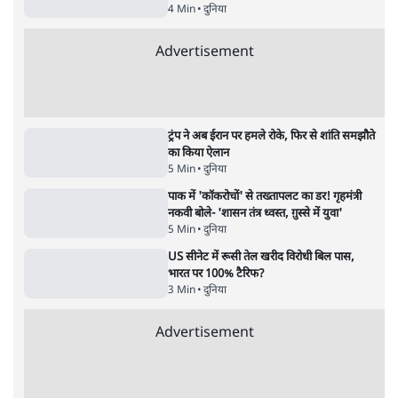
5 Min
•
देश
•
नेशनल ब्यूरो
जनता का 2.32 करोड़ रोज़ाना खर्चः योगी सरकार ने
विज्ञापनों पर उड़ाने में मोदी 3.0 को भी पीछे छोड़ा
7 Min
•
उत्तर प्रदेश
•
नेशनल ब्यूरो
Advertisement
122455
पाठकों की पसन्द
शिक्षा संस्थान ‘विद्यार्थी’ नहीं, ‘अनुयायी’ तैयार कर
रहे, राहुल गांधी के बयान से छिड़ी नई बहस
6 Min
•
वक़्त-बेवक़्त
इंस्टाग्राम पर आरक्षण हटाओ आंदोलन का शिगूफा,
क्या Gen Z एकता तोड़ने की मुहिम?