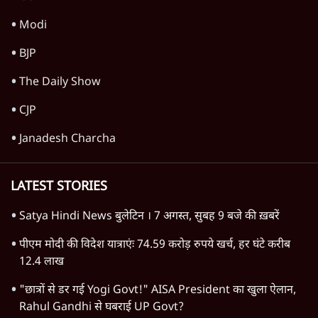
US सीनेट में रूसी तेल खरीद विरोधी बिल पास,
भारत पर 100% टैरिफ?
3 Min
•
दुनिया
Advertisement
रेड सी में नया संकट क्यों गहराया? ट्रंप-सऊदी
परमाणु समझौते के बाद हूती के हमले
6 Min
•
दुनिया
Advertisement
1345566
TOP CATEGORIES