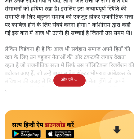
और उनके सहयोगियों ने पदों, लाभों और सत्ता के सभी स्रोत एवं
संसाधनों को हथिया रखा है। इसलिए इस अन्यायपूर्ण स्थिति की
समाप्ति के लिए बहुजन समाज को एकजुट होकर राजनीतिक सत्ता
पर काबिज़ होने के लिए संघर्ष करना होगा।” कांशीराम द्वारा कही
गई इस बात में आज भी उतनी ही सच्चाई है जितनी उस समय थी।
लेकिन विडंबना ही है कि आज भी सर्वहारा समाज अपने हितों की
रक्षा के लिए उन बहुजन नेताओं की ओर टकटकी लगाए देखता
रहता है जो राजनीतिक सत्ता में सिर्फ उस पॉलिटिकल रिजर्वेशन की
बदौलत आए हैं, जो उन्हें बाबा साहेब डॉक्टर भीमराव आंबेडकर के
और पढ़ें
संविधान की वजह से मिला। ऐसे बहुत कम नेता होंगे जो अपने
समाज के मुद्दों को विधानसभाओं में और संसद में उठाते हैं।
सत्य हिन्दी ऐप
डाउनलोड
करें