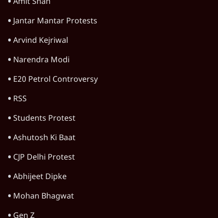
शाकिब अल हसन के घर पर पेट्रोल बम से हमला
5 Min
•
दुनिया
शेख हसीना: '2024 में छात्र आंदोलन नहीं,
सुनियोजित तख्तापलट था; मैं अपने लोगों के पास
जरूर लौटूंगी'
5 Min
•
दुनिया
ट्रंप के नए टैरिफ के खिलाफ 25 यूएस राज्यों की
याचिका; भारत समेत 60 देश प्रभावित
4 Min
•
दुनिया
Advertisement
ट्रंप ने अब ईरान पर हमले रोके, फिर से शांति समझौते
का किया ऐलान
5 Min
•
दुनिया
पाक में 'कॉकरोचों' से तख्तापलट का डर! गृहमंत्री
नकवी बोले- 'शासन तंत्र ध्वस्त, ग़ुस्से में युवा'
5 Min
•
दुनिया