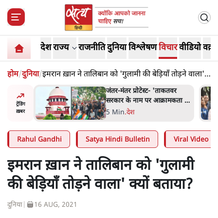
देश
राज्य
राजनीति
दुनिया
विश्लेषण
विचार
वीडियो
वक़्त
होम
/
दुनिया
/
इमरान ख़ान ने तालिबान को 'गुलामी की बेड़ियाँ तोड़ने वाला'
क्यों बताया?
ाकतवर
जंतर मंतर प्रोटेस्ट: 'युवाओं को
रामकता न
प्रताड़ित किया जा रहा है, पर मोदी-
ट्रेंडिंग
ो सुने':
शाह में बोलने की हिम्मत नहीं'-
7 Min
.
देश
ख़बर
राहुल
Rahul Gandhi
Satya Hindi Bulletin
Viral Video
इमरान ख़ान ने तालिबान को 'गुलामी
की बेड़ियाँ तोड़ने वाला' क्यों बताया?
दुनिया
|
16 AUG, 2021