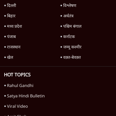
'महाराष्ट्र में गैर बीजेपी वोटरों के नामों को काटने की
बड़ी साज़िश'- रोहित पवार का आरोप
4 Min
•
महाराष्ट्र
राहुल गांधी ने कहा- अमित शाह ने ही छात्रों पर पैलेट
गन चलवाई, सरकार का आरोपों से इंकार
11 Min
•
देश
Advertisement
1224333
दुनिया
शेख हसीना की प्रेस कॉन्फ्रेंस में शामिल हुए क्रिकेटर