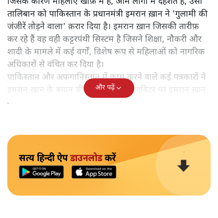
जिसके कारण महिलाएँ खौफ़ में हैं, आम लोगों में दहशत है, उसी
तालिबान को पाकिस्तान के प्रधानमंत्री इमरान ख़ान ने 'गुलामी की
जंजीरें तोड़ने वाला' क़रार दिया है। इमरान ख़ान जिसकी तारीफ़
कर रहे हैं वह वही कट्टरपंथी सिस्टम है जिसने शिक्षा, नौकरी और
शादी के मामले में कई वर्गों, विशेष रूप से महिलाओं को नागरिक
अधिकारों से वंचित कर दिया है।
पाकिस्तान और अफगानिस्तान में काम करने वाले कई पत्रकारों ने
और पढ़ें
इमरान ख़ान के बयान की रिपोर्टिंग की है। ट्विटर पर इमरान ख़ान
का वह वीडियो बयान शेयर किया जा रहा है।
सत्य हिन्दी ऐप
डाउनलोड
करें