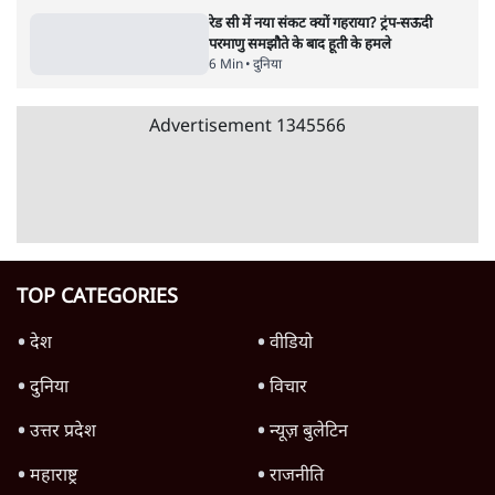
7 Min
•
देश
जनता का 2.32 करोड़ रोज़ाना खर्चः योगी सरकार ने
विज्ञापनों पर उड़ाने में मोदी 3.0 को भी पीछे छोड़ा
7 Min
•
उत्तर प्रदेश
Advertisement
क्या 95 साल पुराने भारतीय सांख्यिकी संस्थान की
स्वायत्तता पर भी अब मंडरा रहा ख़तरा?
8 Min
•
विश्लेषण
उलटबांसीः राष्ट्र के चरित्र की मरम्मत जारी है
11 Min
•
व्यंग्य/उलटबाँसी
जंतर-मंतर पर युवा आक्रोश के बाद संघ की बेचैनी
क्यों बढ़ी? प्रो. अपूर्वानंद ने बताईं 5 बड़ी वजहें
7 Min
•
विश्लेषण
Advertisement