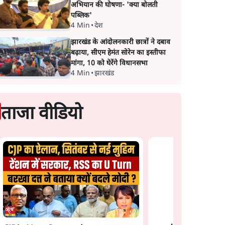
अभियान की घोषणा- 'क्या बोलती
पब्लिक'
4 Min
•
देश
झारखंड के आंदोलनकारी छात्रों ने दबाव
बढ़ाया, सीएम हेमंत सोरेन का इस्तीफा
मांगा, 10 को घेरेंगे विधानसभा
4 Min
•
झारखंड
ताजा वीडियो
न: फँस
भागवत बोले- 'जेन ज़ी पर
प्रयागराज छात्रों की गूंज:
झौता
आँख मूंदकर भरोसा,
राहुल गांधी के Studen