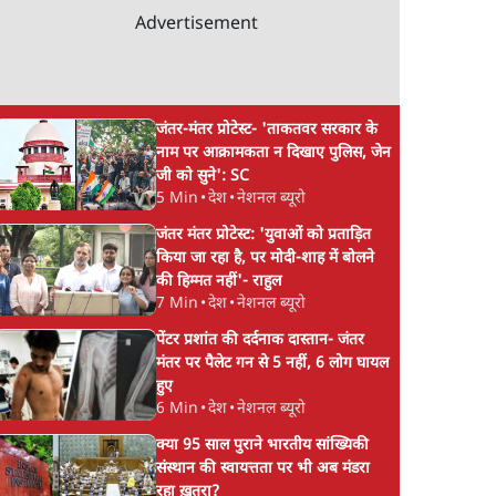
Advertisement
जंतर-मंतर प्रोटेस्ट- 'ताकतवर सरकार के
नाम पर आक्रामकता न दिखाए पुलिस, जेन
जी को सुने': SC
5 Min
•
देश
•
नेशनल ब्यूरो
जंतर मंतर प्रोटेस्ट: 'युवाओं को प्रताड़ित
किया जा रहा है, पर मोदी-शाह में बोलने
की हिम्मत नहीं'- राहुल
7 Min
•
देश
•
नेशनल ब्यूरो
पेंटर प्रशांत की दर्दनाक दास्तान- जंतर
मंतर पर पैलेट गन से 5 नहीं, 6 लोग घायल
हुए
6 Min
•
देश
•
नेशनल ब्यूरो
क्या 95 साल पुराने भारतीय सांख्यिकी
संस्थान की स्वायत्तता पर भी अब मंडरा
रहा ख़तरा?