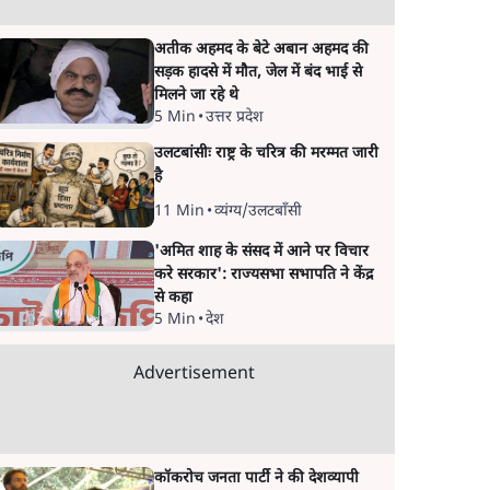
अतीक अहमद के बेटे अबान अहमद की
सड़क हादसे में मौत, जेल में बंद भाई से
मिलने जा रहे थे
5 Min
•
उत्तर प्रदेश
उलटबांसीः राष्ट्र के चरित्र की मरम्मत जारी
है
11 Min
•
व्यंग्य/उलटबाँसी
'अमित शाह के संसद में आने पर विचार
करे सरकार': राज्यसभा सभापति ने केंद्र
से कहा
5 Min
•
देश
Advertisement
कॉकरोच जनता पार्टी ने की देशव्यापी