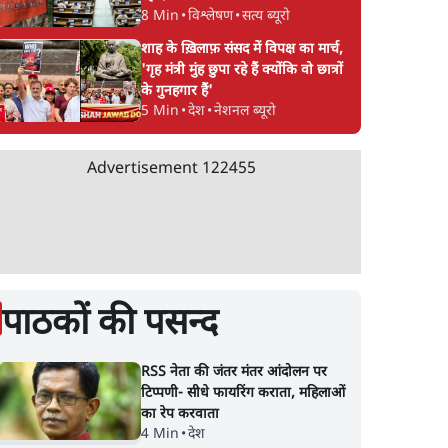
8 Min
•
विश्लेषण
•
सत्य ब्यूरो
शाह के ख़िलाफ़ संसद में विपक्ष का मार्च,
'गृह मंत्री मुंह छुपा रहे हैं क्योंकि वो छात्रों
के गुनहगार हैं'
5 Min
•
देश
•
नेशनल ब्यूरो
Advertisement
122455
पाठकों की पसन्द
RSS नेता की जंतर मंतर आंदोलन पर
टिप्पणी- सीधे फायरिंग कराता, महिलाओं
का रेप करवाता
4 Min
•
देश