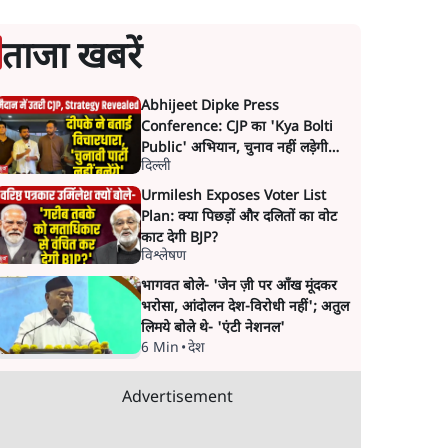
ताजा खबरें
Abhijeet Dipke Press
Conference: CJP का 'Kya Bolti
Public' अभियान, चुनाव नहीं लड़ेगी
दिल्ली
CJP!
Urmilesh Exposes Voter List
Plan: क्या पिछड़ों और दलितों का वोट
काट देगी BJP?
विश्लेषण
भागवत बोले- 'जेन ज़ी पर आँख मूंदकर
भरोसा, आंदोलन देश-विरोधी नहीं'; अतुल
लिमये बोले थे- 'एंटी नेशनल'
6 Min
•
देश
Advertisement