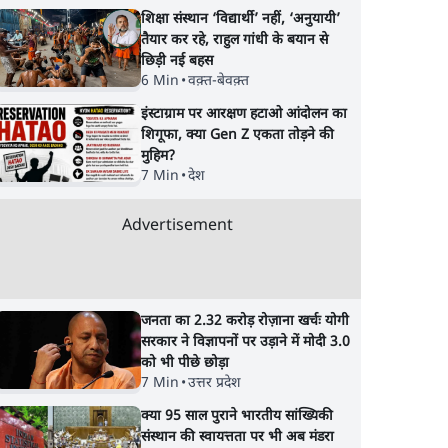
शिक्षा संस्थान ‘विद्यार्थी’ नहीं, ‘अनुयायी’
तैयार कर रहे, राहुल गांधी के बयान से
छिड़ी नई बहस
6 Min
•
वक़्त-बेवक़्त
इंस्टाग्राम पर आरक्षण हटाओ आंदोलन का
शिगूफा, क्या Gen Z एकता तोड़ने की
मुहिम?
7 Min
•
देश
Advertisement
जनता का 2.32 करोड़ रोज़ाना खर्चः योगी
सरकार ने विज्ञापनों पर उड़ाने में मोदी 3.0
को भी पीछे छोड़ा
7 Min
•
उत्तर प्रदेश
क्या 95 साल पुराने भारतीय सांख्यिकी
संस्थान की स्वायत्तता पर भी अब मंडरा