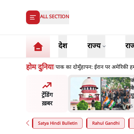
ALL SECTION
देश
राज्य
रा
होम
दुनिया
पाक का दोमुँहापन: ईरान पर अमेरिकी हमलो
/
/
मंतर प्रोटेस्ट- 'ताकतवर सरकार
ज
ाम पर आक्रामकता न दिखाए
प
ट्रेंडिंग
, जेन जी को सुने': SC
श
ख़बर
n
.
देश
7
Satya Hindi Bulletin
Rahul Gandhi