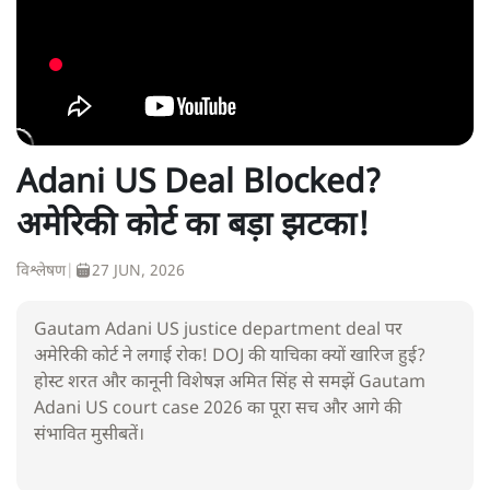
Adani US Deal Blocked?
अमेरिकी कोर्ट का बड़ा झटका!
विश्लेषण
|
27 JUN, 2026
Gautam Adani US justice department deal पर
अमेरिकी कोर्ट ने लगाई रोक! DOJ की याचिका क्यों खारिज हुई?
होस्ट शरत और कानूनी विशेषज्ञ अमित सिंह से समझें Gautam
Adani US court case 2026 का पूरा सच और आगे की
संभावित मुसीबतें।