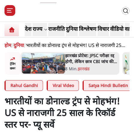
देश
राज्य
राजनीति
दुनिया
विश्लेषण
विचार
वीडियो
वक़्त
होम
/
दुनिया
/
भारतीयों का डोनाल्ड ट्रंप से मोहभंग! US से नाराजगी 25
साल के रिकॉर्ड स्तर पर- प्यू सर्वे
ें जनता की
झारखंड प्रोटेस्ट: JPSC परीक्षा रद्द
ो देश का
होगी, लेकिन छात्र CBI जांच की
ट्रेंडिंग
मांग पर अड़े; धरना-प्रदर्शन जारी
8 Min
.
झारखंड
ख़बर
Rahul Gandhi
Viral Video
Satya Hindi Bulletin
भारतीयों का डोनाल्ड ट्रंप से मोहभंग!
US से नाराजगी 25 साल के रिकॉर्ड
स्तर पर- प्यू सर्वे