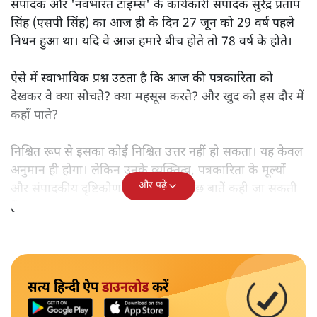
संपादक और 'नवभारत टाइम्स' के कार्यकारी संपादक सुरेंद्र प्रताप
सिंह (एसपी सिंह) का आज ही के दिन 27 जून को 29 वर्ष पहले
निधन हुआ था। यदि वे आज हमारे बीच होते तो 78 वर्ष के होते।
ऐसे में स्वाभाविक प्रश्न उठता है कि आज की पत्रकारिता को
देखकर वे क्या सोचते? क्या महसूस करते? और खुद को इस दौर में
कहाँ पाते?
निश्चित रूप से इसका कोई निश्चित उत्तर नहीं हो सकता। यह केवल
अनुमान ही होगा। लेकिन उनके व्यक्तित्व, पत्रकारिता के मूल्यों
और पढ़ें
और संपादकीय दृष्टिकोण को देखते हुए कुछ बातें कही जा सकती
हैं।
सत्य हिन्दी ऐप
डाउनलोड
करें