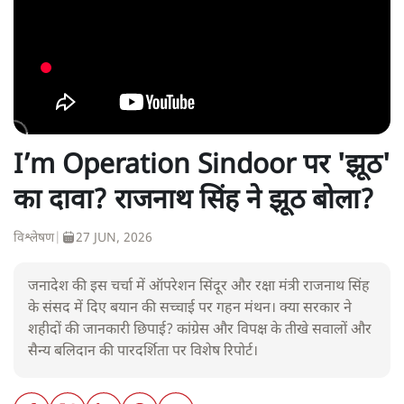
I’m Operation Sindoor पर 'झूठ'
का दावा? राजनाथ सिंह ने झूठ बोला?
विश्लेषण
|
27 JUN, 2026
जनादेश की इस चर्चा में ऑपरेशन सिंदूर और रक्षा मंत्री राजनाथ सिंह
के संसद में दिए बयान की सच्चाई पर गहन मंथन। क्या सरकार ने
शहीदों की जानकारी छिपाई? कांग्रेस और विपक्ष के तीखे सवालों और
सैन्य बलिदान की पारदर्शिता पर विशेष रिपोर्ट।