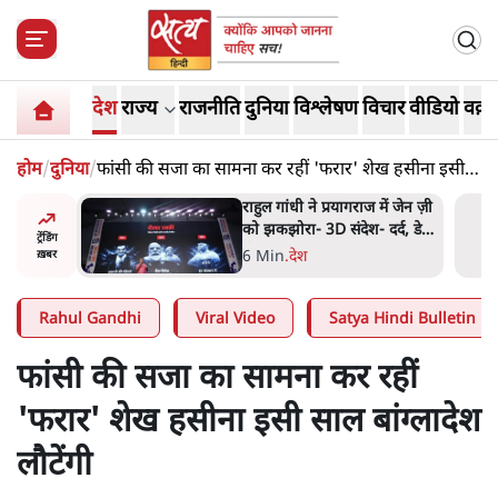
देश
राज्य
राजनीति
दुनिया
विश्लेषण
विचार
वीडियो
वक़्त
होम
/
दुनिया
/
फांसी की सजा का सामना कर रहीं 'फरार' शेख हसीना इसी
साल बांग्लादेश लौटेंगी
 रांची में
राहुल गांधी ने प्रयागराज में जेन ज़ी
ेस्ट कर रही
को झकझोरा- 3D संदेश- दर्द, डेटा,
ट्रेंडिंग
दौलत
6 Min
.
देश
ख़बर
Rahul Gandhi
Viral Video
Satya Hindi Bulletin
फांसी की सजा का सामना कर रहीं
'फरार' शेख हसीना इसी साल बांग्लादेश
लौटेंगी