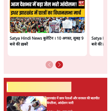
ताजा खबरें
Live झारखंड के आंदोलनकारी छात्र आज घेरेंगे
विधानसभा, कड़ी सुरक्षा, JPSC सदस्यों के इस्तीफे
4 Min
•
देश
बीजेपी-अकाली गठबंधन हुआ तो ये पुराने गठबंधन
की वापसी के बजाय क्यों होगा नया राजनीतिक
प्रयोग?
7 Min
•
पंजाब
उमर खालिद की किताब पर चर्चा के लिए
ऑडिटोरियम की बुकिंग JNU ने रद्द की, कहा- 'अधूरी
जानकारी दी'
6 Min
•
देश
Advertisement