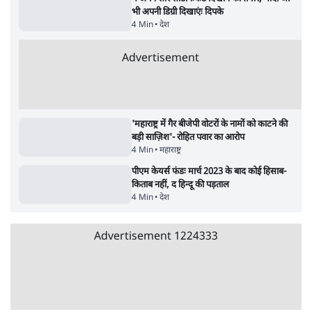
6 Min
•
देश
•
राजनीतिक ब्यूरो
ममता बनर्जी की गाड़ी पर पत्थर-कीचड़ से हमला-
आरोप लगाया, 'मेरी जान भी जा सकती थी'
8 Min
•
पश्चिम बंगाल
•
कोलकाता ब्यूरो
भारत में मेटा की 'अवैध सेंसरशिप' बढ़ी, एक्टिविस्ट
टेलीग्राम की तरफ मुड़े
11 Min
•
देश
•
यूसुफ किरमानी
जेन-ज़ी के लिए नहीं, संघ की राजनैतिक हेजेमनी
बचाने आए हैं मोहन भागवत!
14 Min
•
विमर्श
•
वंदिता मिश्रा
ईरान ने जारी किया मुजतबा खामेनेई का वीडियो;
स्वास्थ्य पर इसराइली मीडिया में चल रही थीं अफवाहें
7 Min
•
दुनिया
•
विदेश डेस्क
Advertisement
122455