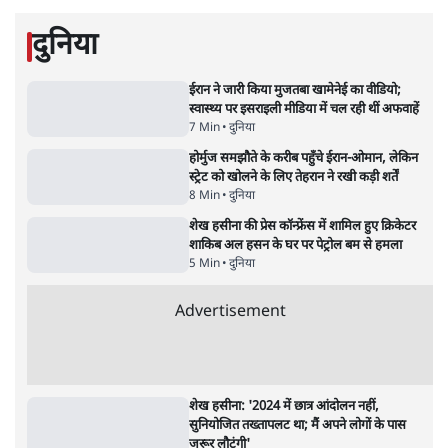
पाठकों की पसन्द
जनता का 2.32 करोड़ रोज़ाना खर्चः योगी सरकार ने
विज्ञापनों पर उड़ाने में मोदी 3.0 को भी पीछे छोड़ा
7 Min
•
उत्तर प्रदेश
शिक्षा संस्थान ‘विद्यार्थी’ नहीं, ‘अनुयायी’ तैयार कर
रहे, राहुल गांधी के बयान से छिड़ी नई बहस
6 Min
•
वक़्त-बेवक़्त
क्या 95 साल पुराने भारतीय सांख्यिकी संस्थान की
स्वायत्तता पर भी अब मंडरा रहा ख़तरा?
8 Min
•
विश्लेषण
Advertisement