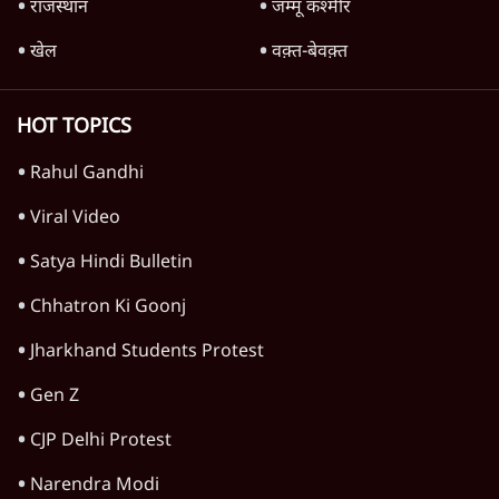
Advertisement
शेख हसीना: '2024 में छात्र आंदोलन नहीं,
सुनियोजित तख्तापलट था; मैं अपने लोगों के पास
जरूर लौटूंगी'
5 Min
•
दुनिया
ट्रंप के नए टैरिफ के खिलाफ 25 यूएस राज्यों की
याचिका; भारत समेत 60 देश प्रभावित
4 Min
•
दुनिया
ट्रंप ने अब ईरान पर हमले रोके, फिर से शांति समझौते
का किया ऐलान
5 Min
•
दुनिया
Advertisement