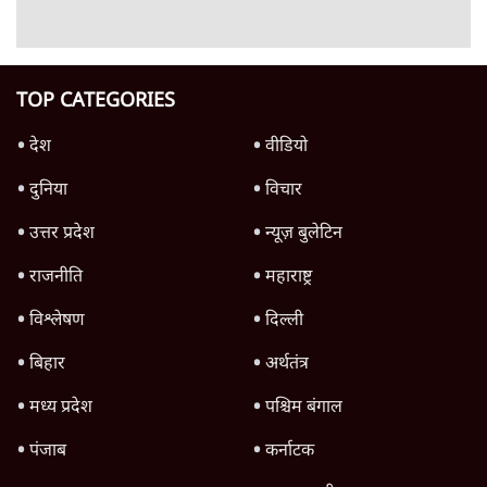
4 Min
•
देश
Advertisement
1224333
दुनिया
ईरान ने जारी किया मुजतबा खामेनेई का वीडियो;
स्वास्थ्य पर इसराइली मीडिया में चल रही थीं अफवाहें
7 Min
•
दुनिया
होर्मुज समझौते के करीब पहुँचे ईरान-ओमान, लेकिन
स्ट्रेट को खोलने के लिए तेहरान ने रखी कड़ी शर्तें
8 Min
•
दुनिया
शेख हसीना की प्रेस कॉन्फ्रेंस में शामिल हुए क्रिकेटर
शाकिब अल हसन के घर पर पेट्रोल बम से हमला
5 Min
•
दुनिया