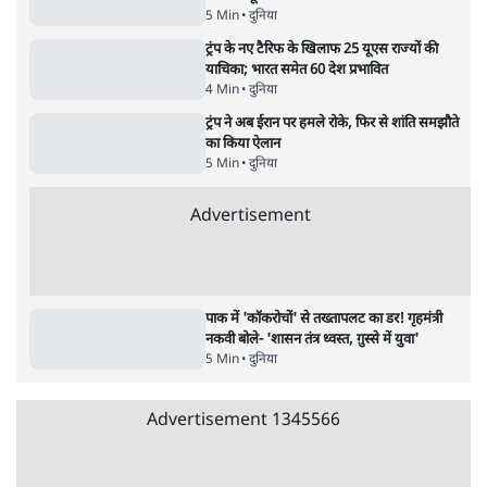
उलटबांसीः राष्ट्र के चरित्र की मरम्मत जारी है
11 Min
•
व्यंग्य/उलटबाँसी
Parliament LIVE | हंगामे के बीच फिर शुरू हुई
संसद | 2 Bills Today
दिल्ली
मैं अपने सारे सर्टिफिकेट दिखाने को तैयार, मोदी जी
भी अपनी डिग्री दिखाएंः दिपके
4 Min
•
देश
Advertisement
'महाराष्ट्र में गैर बीजेपी वोटरों के नामों को काटने की
बड़ी साज़िश'- रोहित पवार का आरोप
4 Min
•
महाराष्ट्र
पीएम केयर्स फंडः मार्च 2023 के बाद कोई हिसाब-
किताब नहीं, द हिन्दू की पड़ताल