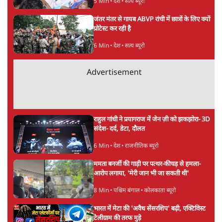
झारखंड प्रोटेस्ट: JPSC परीक्षा रद्द होगी, लेकिन छात्र
CBI जांच की मांग पर अड़े; धरना-प्रदर्शन जारी
8 Min
•
झारखंड
ममता बनर्जी की गाड़ी पर पत्थर-कीचड़ से हमला-
आरोप लगाया, 'मेरी जान भी जा सकती थी'
8 Min
•
पश्चिम बंगाल
अगस्त क्रांति आंदोलन में जनता की एकजुटता कायम
रहती तो देश का विभाजन संभव नहीं था!
16 Min
•
विचार
Advertisement
NALSAR दीक्षांत समारोह के मुख्य अतिथि के रूप
में CJI सूर्यकांत का छात्रों ने किया विरोध
6 Min
•
तेलंगाना