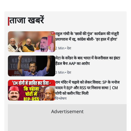
सतीश झा
की और स्टोरी पढ़ें
नतीजों पर परदे डालता घोषणा प्रधान
बजट!
अर्थतंत्र
|
अनन्त मित्तल
|
1 FEB, 2026
अनन्त मित्तल