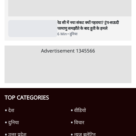
RSS नेता की जंतर मंतर आंदोलन पर टिप्पणी- सीधे
फायरिंग कराता, महिलाओं का रेप करवाता
4 Min
•
देश
शिक्षा संस्थान ‘विद्यार्थी’ नहीं, ‘अनुयायी’ तैयार कर
रहे, राहुल गांधी के बयान से छिड़ी नई बहस
6 Min
•
वक़्त-बेवक़्त
इंस्टाग्राम पर आरक्षण हटाओ आंदोलन का शिगूफा,
क्या Gen Z एकता तोड़ने की मुहिम?
7 Min
•
देश
Advertisement
क्या 95 साल पुराने भारतीय सांख्यिकी संस्थान की
स्वायत्तता पर भी अब मंडरा रहा ख़तरा?
8 Min
•
विश्लेषण
जंतर-मंतर पर युवा आक्रोश के बाद संघ की बेचैनी
क्यों बढ़ी? प्रो. अपूर्वानंद ने बताईं 5 बड़ी वजहें