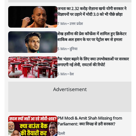
यह बजट नीतिगत नतीजों से ज़्यादा घोषणाओं पर टिका क्यों दिखता
है? आंकड़ों, ज़मीनी हकीकत और वादों के बीच घोषणा-प्रधान बजट
की आलोचनात्मक पड़ताल।
केंद्रीय वित्तमंत्री निर्मला सीतारमण द्वारा
संसद में प्रस्तुत साल
2026—27 का केंद्रीय बजट बीजेपी और प्रधानमंत्री नरेंद्र मोदी
द्वारा साल 2014 में जारी घोषणा पत्र की तरह वायदों का पुलिंदा
है। बजट में अधिकांश योजनाओं का साल—दो साल में तो
अर्थव्यवस्था पर कोई असर दिखता प्रतीत नहीं होता। इसकी वजह
दुर्लभ खनिज गलियारे से लेकर नए जलमार्गों के विकास तक
लगभग सभी बड़ी परियोजनाओं के लागू होने की अवधि खासी लंबी
होना है। इसी तरह रोजगार संवर्धन के दावे वाली पर्यटन सुविधाओं
के विस्तार एवं उनके लिए टूरिस्ट गाइड आदि के प्रशिक्षण एवं पैरा
मेडिकल सेवाओं के लिए प्रशिक्षण सुविधाओं की स्थापना अथवा
विस्तार एवं क्लाउड कंप्यूटिंग नेटवर्क के विस्तार के लिए स्वदेशी