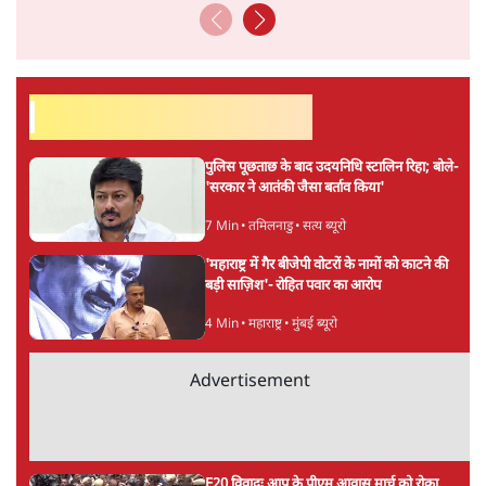
लेखक वरिष्ठ पत्रकार हैं एवं 'अमेरिकी इतिहास की रूपरेखा' पुस्तक के
अनुवादक हैं।
अनन्त मित्तल
की और स्टोरी पढ़ें
अगली खबर लोड हो रही है...
ताजा खबरें
राहुल गांधी के 'छात्रों की गूंज' कार्यक्रम की मंज़ूरी
प्रयागराज में रद्द, कांग्रेस बोली- 'हर हाल में होगा'
2 Min
•
देश