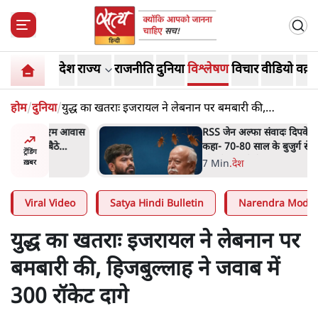
देश
राज्य
राजनीति
दुनिया
विश्लेषण
विचार
वीडियो
वक़्त
होम
/
दुनिया
/
युद्ध का खतराः इजरायल ने लेबनान पर बमबारी की,
हिजबुल्लाह ने जवाब में 300 रॉकेट दागे
ीएम आवास
RSS जेन अल्फा संवादः दिपके ने
बैठे
कहा- 70-80 साल के बुजुर्ग से जेन
ट्रेंडिंग
जी को क्या मिलेगा
7 Min
.
देश
ख़बर
Viral Video
Satya Hindi Bulletin
Narendra Modi
युद्ध का खतराः इजरायल ने लेबनान पर
बमबारी की, हिजबुल्लाह ने जवाब में
300 रॉकेट दागे