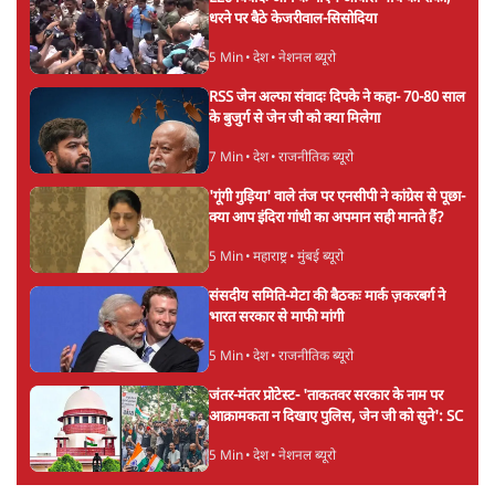
मेटा के सरेंडर के बाद भारत में केजरीवाल का इंस्टा
हैंडल बैनः AAP का आरोप
3 Min
•
देश
राम मंदिर में चढ़ावे को लेकर विवाद: SP के मनोज
यादव ने BJP और RSS पर निशाना साधा | CM
योगी को क्लीन चिट मिली
विश्लेषण
Advertisement
जनता का 2.32 करोड़ रोज़ाना खर्चः योगी सरकार ने
विज्ञापनों पर उड़ाने में मोदी 3.0 को भी पीछे छोड़ा
7 Min
•
उत्तर प्रदेश
शेख हसीना की प्रेस कॉन्फ्रेंस में शामिल हुए क्रिकेटर
शाकिब अल हसन के घर पर पेट्रोल बम से हमला
5 Min
•
दुनिया