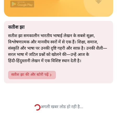
2019 के बही‑खाता वाले प्रतीकवाद से वे बहुत आगे आ चुकी हैं।
अब वे नार्थ ब्लॉक के हर गलियारे को जानने वाली वित्त मंत्री की
और पढ़ें
तरह बोलती हैं। लेकिन इस आत्मविश्वास के नीचे जो सामग्री है, वह
उतनी ही अनुमानित और दोहराव भरी।
सत्य हिन्दी ऐप
डाउनलोड
करें
सतीश झा
सतीश झा समकालीन भारतीय भाषाई लेखन के सबसे सूक्ष्म,
विश्लेषणात्मक और मानवीय स्वरों में से एक हैं। शिक्षा, समाज,
संस्कृति और भाषा पर उनकी दृष्टि गहरी और साफ़ है। उनकी शैली—
सरल भाषा में जटिल प्रश्नों को खोलने की—उन्हें आज के
हिंदी‑हिंदुस्तानी लेखन में एक विशिष्ट स्थान देती है।