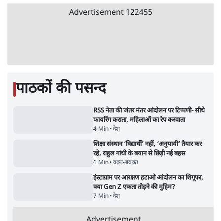
गैस भंडार बढ़ाने के लिए क्या उपभोक्ताओं पर सरकार
लगाएगी नई लेवी, रायटर्स की रिपोर्ट
5 Min
•
देश
Advertisement
PM Modi & Amit Shah Missing from
Parliament: क्या विपक्ष से डरी सरकार?
दिल्ली
शेख हसीना: '2024 में छात्र आंदोलन नहीं,
सुनियोजित तख्तापलट था; मैं अपने लोगों के पास
जरूर लौटूंगी'
5 Min
•
दुनिया
ताजा वीडियो