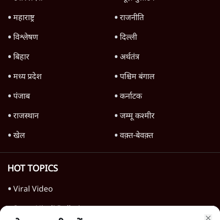
7 Min
•
विश्लेषण
'महाराष्ट्र में गैर बीजेपी वोटरों के नामों को काटने की
बड़ी साज़िश'- रोहित पवार का आरोप
4 Min
•
महाराष्ट्र
Advertisement
धर्मेन्द्र प्रधान का इस्तीफ़ा: उड़ गए मोदी की छवि के
परखचे।
6 Min
•
वक़्त-बेवक़्त
राहुल गांधी ने कहा- अमित शाह ने ही छात्रों पर पैलेट
गन चलवाई, सरकार का आरोपों से इंकार
11 Min
•
देश
Advertisement
1224333