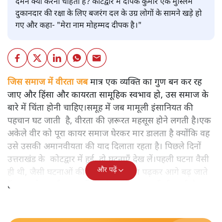
दमन क्यों करना चाहता है? कोटद्वार में दीपक कुमार एक मुस्लिम
दुकानदार की रक्षा के लिए बजरंग दल के उग्र लोगों के सामने खड़े हो
गए और कहा- "मेरा नाम मोहम्मद दीपक है।"
जिस समाज में वीरता जब
मात्र एक व्यक्ति का गुण बन कर रह
जाए और हिंसा और कायरता सामूहिक स्वभाव हो, उस समाज के
बारे में चिंता होनी चाहिए।समूह में जब मामूली इंसानियत की
पहचान घट जाती है, वीरता की ज़रूरत महसूस होने लगती है।एक
अकेले वीर को पूरा कायर समाज घेरकर मार डालता है क्योंकि वह
उसे उसकी अमानवीयता की याद दिलाता रहता है। पिछले दिनों
उत्तराखंड के कोटद्वार में हुई दो घटनाएँ देख लें।पहली घटना वैसी
और पढ़ें
ही थी, जैसी घटनाओं की खबर हम रोज़ाना पढ़कर आगे बढ़ जाते
हैं।भारत के तक़रीबन हर हिस्से से ऐसी खबर आती ही रहती है।