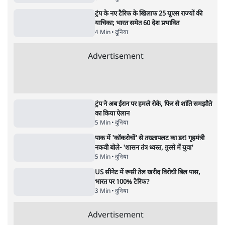
क्या आप इंदिरा गांधी का अपमान सही मानते हैं?
5 Min
•
महाराष्ट्र
•
मुंबई ब्यूरो
संसदीय समिति-मेटा की बैठकः मार्क ज़करबर्ग ने
भारत सरकार से माफी मांगी
5 Min
•
देश
•
राजनीतिक ब्यूरो
जंतर-मंतर प्रोटेस्ट- 'ताकतवर सरकार के नाम पर
आक्रामकता न दिखाए पुलिस, जेन जी को सुने': SC
5 Min
•
देश
•
नेशनल ब्यूरो
Advertisement
122455
पाठकों की पसन्द