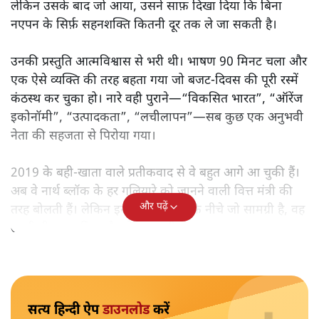
मोदी सरकार का बजट 2026 बड़े बदलाव का वादा करता दिखता है,
लेकिन क्या वह देहलीज़ पार कर पाया? नीतिगत झिझक, अधूरे सुधार
और ठहरे फैसलों के बीच बजट की आलोचनात्मक समीक्षा पढ़िए।
निर्मला सीतारमण जब 1 फ़रवरी
2026 को अपना नौवाँ केंद्रीय
बजट पेश करने उठीं तो वे आसानी से रिकॉर्ड बुक में दर्ज हो गईं।
लेकिन उसके बाद जो आया, उसने साफ़ दिखा दिया कि बिना
नएपन के सिर्फ़ सहनशक्ति कितनी दूर तक ले जा सकती है।
उनकी प्रस्तुति आत्मविश्वास से भरी थी। भाषण 90 मिनट चला और
एक ऐसे व्यक्ति की तरह बहता गया जो बजट‑दिवस की पूरी रस्में
कंठस्थ कर चुका हो। नारे वही पुराने—“विकसित भारत”, “ऑरेंज
इकोनॉमी”, “उत्पादकता”, “लचीलापन”—सब कुछ एक अनुभवी
नेता की सहजता से पिरोया गया।