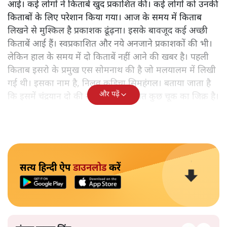
आई। कई लोगों ने किताबें खुद प्रकाशित कीं। कई लोगों को उनकी
किताबों के लिए परेशान किया गया। आज के समय में किताब
लिखने से मुश्किल है प्रकाशक ढूंढ़ना। इसके बावजूद कई अच्छी
किताबें आई हैं। स्वप्रकाशित और नये अनजाने प्रकाशकों की भी।
लेकिन हाल के समय में दो किताबें नहीं आने की खबर है। पहली
किताब इसरो के प्रमुख एस सोमनाथ की है जो मलयालम में लिखी
गई थी। इसका नाम है, निलवु कुडिचा सिमहंगल। बताया जाता है
और पढ़ें
कि इसमें चंद्रयान दो की नाकामी से संबंधित कुछ चूक का जिक्र है।
सत्य हिन्दी ऐप
डाउनलोड
करें