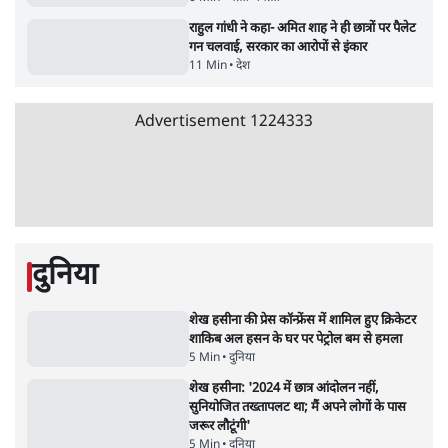
7 Min
•
तमिलनाडु
•
सत्य ब्यूरो
'महाराष्ट्र में गैर बीजेपी वोटरों के नामों को काटने की
बड़ी साज़िश'- रोहित पवार का आरोप
4 Min
•
महाराष्ट्र
•
मुंबई ब्यूरो
Advertisement
E20 विवादः आप के पीएम आवास मार्च को रोका,
धरने पर बैठे केजरीवाल-सिसोदिया
5 Min
•
देश
•
नेशनल ब्यूरो
RSS जेन अल्फा संवादः दिपके ने कहा- 70-80 साल
के बुजुर्ग से जेन जी को क्या मिलेगा
7 Min
•
देश
•
राजनीतिक ब्यूरो
'गूंगी गुड़िया' वाले तंज पर एनसीपी ने कांग्रेस से पूछा-