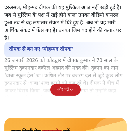
दरअसल, मोहम्मद दीपक की यह मुश्किल आज नहीं खड़ी हुई है।
जब से मुस्लिम के पक्ष में खड़े होने वाला उनका वीडियो वायरल
हुआ तब से वह लगातार संकट में घिरे हुए हैं। अब तो वह भारी
आर्थिक संकट में फँस गए हैं। उनका जिम बंद होने की कगार पर
है।
दीपक से बन गए 'मोहम्मद दीपक'
26 जनवरी 2026 को कोटद्वार में दीपक कुमार ने 70 साल के
मुस्लिम दुकानदार वकील अहमद की मदद की। दुकान का नाम
‘बाबा स्कूल ड्रेस’ था। कथित तौर पर बजरंग दल से जुड़े कुछ लोग
दुकानदार से ‘बाबा’ शब्द हटाने को कह रहे थे। दीपक ने बीच में
और पढ़ें
आकर विरोध किया। जब उनसे नाम पूछा गया तो उन्होंने कहा–
'मेरा नाम मोहम्मद दीपक है।' यह वीडियो वायरल हो गया।