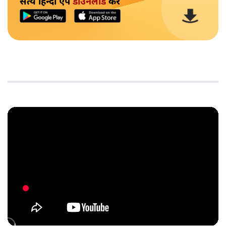
सत्य हिन्दी ऐप
डाउनलोड
करें