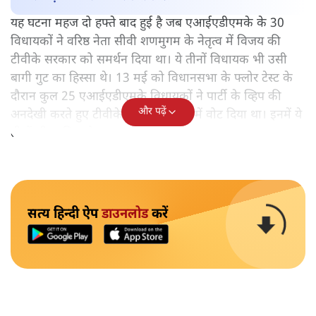
यह घटना महज दो हफ्ते बाद हुई है जब एआईएडीएमके के 30
विधायकों ने वरिष्ठ नेता सीवी शणमुगम के नेतृत्व में विजय की
टीवीके सरकार को समर्थन दिया था। ये तीनों विधायक भी उसी
बागी गुट का हिस्सा थे। 13 मई को विधानसभा के फ्लोर टेस्ट के
दौरान कुल 25 एआईएडीएमके विधायकों ने पार्टी के व्हिप की
और पढ़ें
अनदेखी करते हुए टीवीके सरकार के पक्ष में वोट दिया था। इनमें ये
तीनों भी शामिल थे।
सत्य हिन्दी ऐप
डाउनलोड
करें