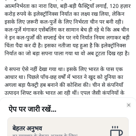
आत्मनिर्भरता का नारा दिया, बड़ी-बड़ी फैक्ट्रियाँ लगाईं, 120 हज़ार
करोड़ रुपये के इलेक्ट्रॉनिक्स निर्यात का लक्ष्य रख लिया, लेकिन
इसके लिए ज़रूरी कल-पुर्जे के लिए निर्भरता चीन पर बनी रही।
कल-पुर्जे मंगाकर एसेंबलिंग कर सामान बेच ही रहे थे कि अब चीन
ने इन कल-पुर्जों की सप्लाई चेन पर नये निर्यात नियम लगाकर बड़ी
चिंता पैदा कर दी है। इसका नतीजा यह हुआ है कि इलेक्ट्रॉनिक्स
निर्यात का जो बड़ा सपना पाला गया था वो अब टूटता दिख रहा है।
ये सपना ऐसे नहीं देखा गया था। इसके लिए भारत के पास एक
आधार था। पिछले पाँच-छह वर्षों में भारत ने खुद को दुनिया का
अगला बड़ा फैक्ट्री हब बनाने की कोशिश की। चीन से कंपनियाँ
उत्पादन शिफ्ट करके भारत आ रही थीं। एपल जैसी कंपनियों के
सप्लायर्स ने यहाँ फैक्ट्रियाँ बढ़ाईं, सेमीकंडक्टर प्लांट्स की घोषणा
ऐप पर जारी रखें...
ऐप पर जारी रखें...
ऐप पर जारी रखें...
ऐप पर जारी रखें...
हुई और नए इंडस्ट्रियल पार्क बनाने का वादा किया गया। इस प्रयास
Clo
Clo
Clo
Clo
से अच्छे नतीजे भी आए। भारत का इलेक्ट्रॉनिक्स निर्यात 2015 में
सिर्फ 8.6 अरब डॉलर था जो बढ़कर 2025 में रिकॉर्ड 47 अरब
बेहतर अनुभव
बेहतर अनुभव
बेहतर अनुभव
बेहतर अनुभव
डॉलर हो गया। इलेक्ट्रॉनिक्स और आईटी मंत्रालय का लक्ष्य है कि