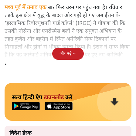
मध्य पूर्व में तनाव एक
बार फिर चरम पर पहुंच गया है। रविवार
तड़के इस क्षेत्र में युद्ध के बादल और गहरे हो गए जब ईरान के
'इस्लामिक रिवोल्यूशनरी गार्ड कॉर्प्स' (IRGC) ने घोषणा की कि
उसकी नौसेना और एयरोस्पेस बलों ने एक संयुक्त अभियान के
तहत कुवैत और बहरीन में स्थित अमेरिकी सैन्य ठिकानों पर
मिसाइलों और ड्रोनों से भीषण हमला किया है। ईरान ने साफ किया
और पढ़ें
है कि यह कार्रवाई शनिवार को ईरानी क्षेत्र पर हुए नए अमेरिकी
हमलों के जवाब में की गई है।
सत्य हिन्दी ऐप
डाउनलोड
करें
विदेश डेस्क