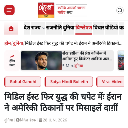
देश
राज्य
राजनीति
दुनिया
विश्लेषण
विचार
वीडियो
वक़्त
होम
/
दुनिया
/
मिडिल ईस्ट फिर युद्ध की चपेट मेंः ईरान ने अमेरिकी ठिकानों
पर मिसाइलें दाग़ीं
अबान अहमद
शेख हसीना की प्रेस कॉन्फ्रेंस में
ेल में बंद
शामिल हुए क्रिकेटर शाकिब अल
ट्रेंडिंग
हसन के घर पर पेट्रोल बम से हमला
5 Min
.
दुनिया
ख़बर
Rahul Gandhi
Satya Hindi Bulletin
Viral Video
मिडिल ईस्ट फिर युद्ध की चपेट मेंः ईरान
ने अमेरिकी ठिकानों पर मिसाइलें दाग़ीं
दुनिया
|
विदेश डेस्क
|
28 JUN, 2026