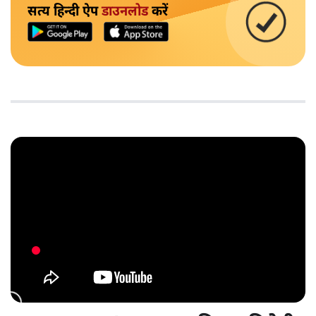
सत्य हिन्दी ऐप
डाउनलोड
करें