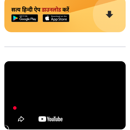
सत्य हिन्दी ऐप
डाउनलोड
करें