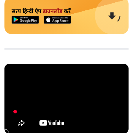
सत्य हिन्दी ऐप
डाउनलोड
करें