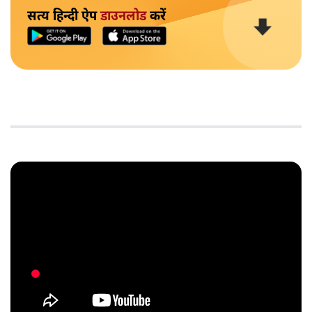
सत्य हिन्दी ऐप
डाउनलोड
करें