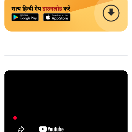
सत्य हिन्दी ऐप
डाउनलोड
करें