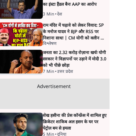
का इंस्टा हैंडल बैनः AAP का आरोप
3 Min
•
देश
राम मंदिर में चढ़ावे को लेकर विवाद: SP
के मनोज यादव ने BJP और RSS पर
निशाना साधा | CM योगी को क्लीन चिट
विश्लेषण
मिली
जनता का 2.32 करोड़ रोज़ाना खर्चः योगी
सरकार ने विज्ञापनों पर उड़ाने में मोदी 3.0
को भी पीछे छोड़ा
7 Min
•
उत्तर प्रदेश
Advertisement
शेख हसीना की प्रेस कॉन्फ्रेंस में शामिल हुए
क्रिकेटर शाकिब अल हसन के घर पर
पेट्रोल बम से हमला
5 Min
•
दुनिया