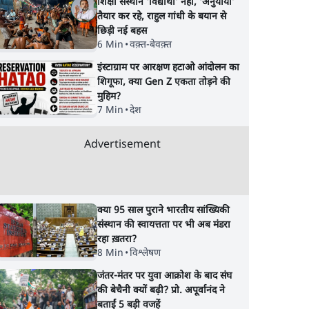
शिक्षा संस्थान ‘विद्यार्थी’ नहीं, ‘अनुयायी’
तैयार कर रहे, राहुल गांधी के बयान से
छिड़ी नई बहस
6 Min
•
वक़्त-बेवक़्त
इंस्टाग्राम पर आरक्षण हटाओ आंदोलन का
शिगूफा, क्या Gen Z एकता तोड़ने की
मुहिम?
7 Min
•
देश
Advertisement
क्या 95 साल पुराने भारतीय सांख्यिकी
संस्थान की स्वायत्तता पर भी अब मंडरा
रहा ख़तरा?
8 Min
•
विश्लेषण
जंतर-मंतर पर युवा आक्रोश के बाद संघ
की बेचैनी क्यों बढ़ी? प्रो. अपूर्वानंद ने
बताईं 5 बड़ी वजहें