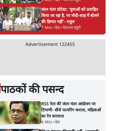
5 Min
•
देश
•
नेशनल ब्यूरो
जंतर मंतर प्रोटेस्ट: 'युवाओं को प्रताड़ित
किया जा रहा है, पर मोदी-शाह में बोलने
की हिम्मत नहीं'- राहुल
7 Min
•
देश
•
नेशनल ब्यूरो
Advertisement
122455
पाठकों की पसन्द
RSS नेता की जंतर मंतर आंदोलन पर
टिप्पणी- सीधे फायरिंग कराता, महिलाओं
का रेप करवाता
4 Min
•
देश