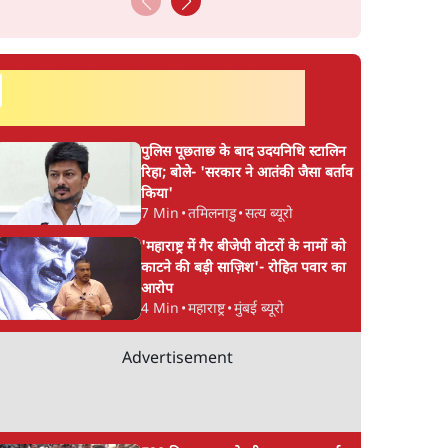
सर्वाधिक पढ़ी गयी खबरें
पुलिस पूछताछ के बाद उदयनिधि स्टालिन
रिहा; बोले- 'सरकार ने आतंकी जैसा बर्ताव
किया'
7 Min
•
तमिलनाडु
•
सत्य ब्यूरो
'महाराष्ट्र में गैर बीजेपी वोटरों के नामों को
काटने की बड़ी साज़िश'- रोहित पवार का
आरोप
4 Min
•
महाराष्ट्र
•
मुंबई ब्यूरो
Advertisement