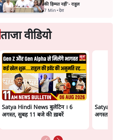
की हिम्मत नहीं'- राहुल
7 Min
•
देश
ताजा वीडियो
Satya Hindi News बुलेटिन । 6
Satya Hindi News 
अगस्त, सुबह 11 बजे की ख़बरें
अगस्त, सुबह 9 बजे की