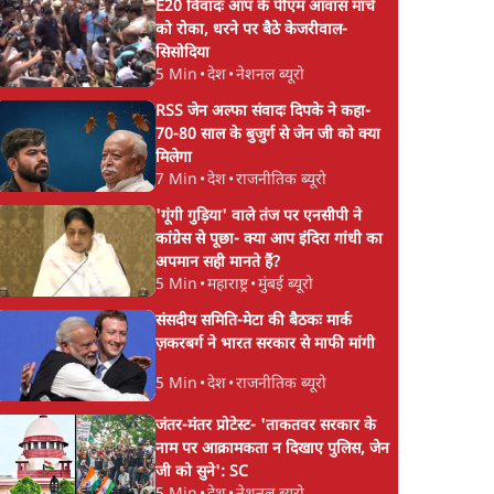
E20 विवादः आप के पीएम आवास मार्च
को रोका, धरने पर बैठे केजरीवाल-
सिसोदिया
5 Min
•
देश
•
नेशनल ब्यूरो
RSS जेन अल्फा संवादः दिपके ने कहा-
70-80 साल के बुजुर्ग से जेन जी को क्या
मिलेगा
7 Min
•
देश
•
राजनीतिक ब्यूरो
'गूंगी गुड़िया' वाले तंज पर एनसीपी ने
कांग्रेस से पूछा- क्या आप इंदिरा गांधी का
अपमान सही मानते हैं?
5 Min
•
महाराष्ट्र
•
मुंबई ब्यूरो
संसदीय समिति-मेटा की बैठकः मार्क
ज़करबर्ग ने भारत सरकार से माफी मांगी
5 Min
•
देश
•
राजनीतिक ब्यूरो
जंतर-मंतर प्रोटेस्ट- 'ताकतवर सरकार के
नाम पर आक्रामकता न दिखाए पुलिस, जेन
जी को सुने': SC