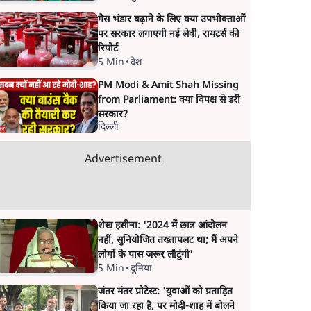
गैस भंडार बढ़ाने के लिए क्या उपभोक्ताओं
पर सरकार लगाएगी नई लेवी, रायटर्स की
रिपोर्ट
5 Min
•
देश
PM Modi & Amit Shah Missing
from Parliament: क्या विपक्ष से डरी
सरकार?
दिल्ली
Advertisement
शेख हसीना: '2024 में छात्र आंदोलन
नहीं, सुनियोजित तख्तापलट था; मैं अपने
लोगों के पास जरूर लौटूंगी'
5 Min
•
दुनिया
जंतर मंतर प्रोटेस्ट: 'युवाओं को प्रताड़ित
किया जा रहा है, पर मोदी-शाह में बोलने