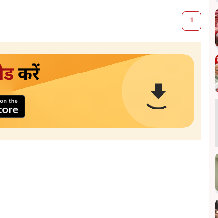
1
ोड
करें