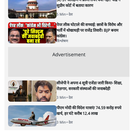
ताजा खबरें
BJP और मोदी ‘गॉडफादर’ भागवत की Gen Z पर
सलाह मानेंः अभिजीत दिपके
5 Min
•
देश
महुआ मोइत्रा से SC ने कहा- ' अंडों से क्यों डरती हैं?
स्वतंत्रता सेनानी सीने पर गोली खाते थे'
4 Min
•
देश
राहुल गांधी के जेन ज़ी इवेंट 'छात्रों की गूंज' को शर्तों
के साथ मंज़ूरी देना पड़ा
5 Min
•
देश
Advertisement
झारखंड प्रोटेस्ट: तबीयत बिगड़ने पर छात्र अस्पताल में
भर्ती; AISA भी हुई प्रोटेस्ट में शामिल