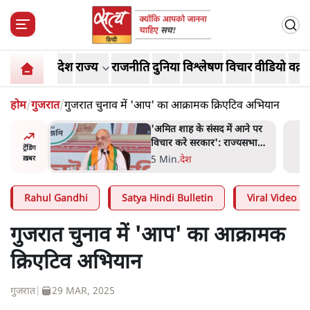
देश
राज्य
राजनीति
दुनिया
विश्लेषण
विचार
वीडियो
वक़्त
होम
/
गुजरात
/
गुजरात चुनाव में 'आप' का आक्रामक क्रिएटिव अभियान
 आने पर
जनता का 2.32 करोड़ रोज़ाना
ज्यसभा
खर्चः योगी सरकार ने विज्ञापनों पर
ट्रेंडिंग
उड़ाने में मोदी 3.0 को भी पीछे
7 Min
.
उत्तर प्रदेश
ख़बर
छोड़ा
Rahul Gandhi
Satya Hindi Bulletin
Viral Video
गुजरात चुनाव में 'आप' का आक्रामक
क्रिएटिव अभियान
गुजरात
|
29 MAR, 2025