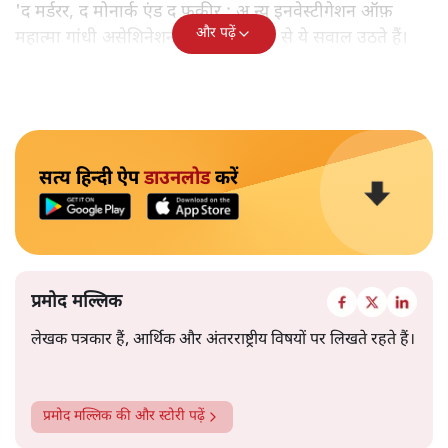
'द मर्डरर, द मोनार्क एंड द फ़कीर : अ न्यू इनवेस्टीगेशन ऑफ़
और पढ़ें
महात्मा गांधी असेशिनेशन' नामक किताब से ये सवाल उठते हैं।
सत्य हिन्दी ऐप
डाउनलोड
करें
प्रमोद मल्लिक
लेखक पत्रकार हैं, आर्थिक और अंतरराष्ट्रीय विषयों पर लिखते रहते हैं।
प्रमोद मल्लिक
की और स्टोरी पढ़ें