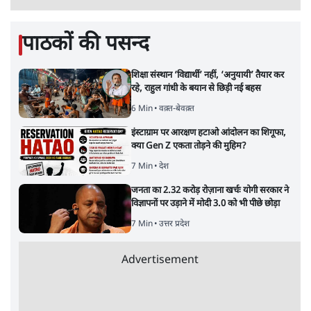
जनता का 2.32 करोड़ रोज़ाना खर्चः योगी सरकार ने
विज्ञापनों पर उड़ाने में मोदी 3.0 को भी पीछे छोड़ा
7 Min
•
उत्तर प्रदेश
•
नेशनल ब्यूरो
उलटबांसीः राष्ट्र के चरित्र की मरम्मत जारी है
11 Min
•
व्यंग्य/उलटबाँसी
•
मुकेश कुमार
भागवत बोले- 'जेन ज़ी पर आँख मूंदकर भरोसा,
आंदोलन देश-विरोधी नहीं'; अतुल लिमये बोले थे-
'एंटी नेशनल'
6 Min
•
देश
•
नेशनल ब्यूरो
अतीक अहमद के बेटे अबान अहमद की सड़क हादसे
में मौत, जेल में बंद भाई से मिलने जा रहे थे
5 Min
•
उत्तर प्रदेश
•
लखनऊ ब्यूरो
Advertisement
122455