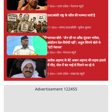
सर्वाधिक पढ़ी गयी खबरें
मेटा के सरेंडर के बाद भारत में केजरीवाल का इंस्टा
हैंडल बैनः AAP का आरोप
3 Min
•
देश
•
नेशनल ब्यूरो
जंतर मंतर प्रोटेस्ट: 'युवाओं को प्रताड़ित किया जा रहा
है, पर मोदी-शाह में बोलने की हिम्मत नहीं'- राहुल
7 Min
•
देश
•
नेशनल ब्यूरो
Advertisement
'अमित शाह के संसद में आने पर विचार करे सरकार':
राज्यसभा सभापति ने केंद्र से कहा
5 Min
•
देश
•
नेशनल ब्यूरो