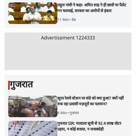
क्या 95 साल पुराने भारतीय सांख्यिकी संस्थान की
स्वायत्तता पर भी अब मंडरा रहा ख़तरा?
8 Min
•
विश्लेषण
उलटबांसीः राष्ट्र के चरित्र की मरम्मत जारी है
11 Min
•
व्यंग्य/उलटबाँसी
जंतर-मंतर पर युवा आक्रोश के बाद संघ की बेचैनी
क्यों बढ़ी? प्रो. अपूर्वानंद ने बताईं 5 बड़ी वजहें
7 Min
•
विश्लेषण
Advertisement
'महाराष्ट्र में गैर बीजेपी वोटरों के नामों को काटने की