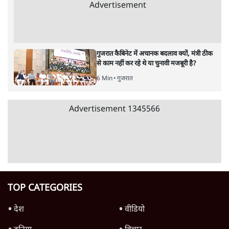
गुजरात SIR: मतदाता सूची से 92.4 लाख वोटर
उड़ाए, न कोई सवाल, न जवाबदेही
4 Min
•
गुजरात
गुजरातः सनातन धर्म की रक्षा के लिए विवाह कानून
बदलेगा, लेकिन निशाने पर मुस्लिम
5 Min
•
गुजरात
Advertisement
गुजरात में वोटर लिस्ट से 77 लाख नाम हटे; क्या
मुस्लिमों को निशाना बनाया गया?
4 Min
•
गुजरात
20 रुपये की रिश्वत का आरोप, 30 साल बाद निर्दोष
साबित, अगले ही दिन मौत
3 Min
•
गुजरात
'हार्ड वीडियोग्राफिक सबूत' गायब, 2002 गुजरात