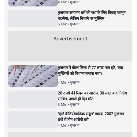
बड़ी साज़िश'- रोहित पवार का आरोप
4 Min
•
महाराष्ट्र
राहुल गांधी ने कहा- अमित शाह ने ही छात्रों पर पैलेट
गन चलवाई, सरकार का आरोपों से इंकार
11 Min
•
देश
Advertisement
1224333
गुजरात
सूरत रेलवे स्टेशन पर संडे को क्या हुआ? क्यों नहीं
रुक रहा प्रवासी मज़दूरों का पलायन?
4 Min
•
गुजरात