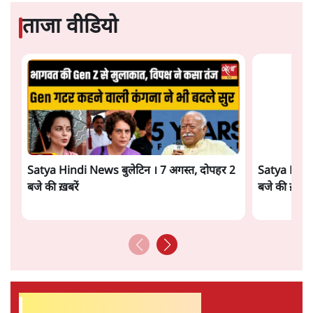
6 Min
•
झारखंड
SC-ST आरक्षण में क्रीमी लेयर क्यों नहीं? केंद्र ने
सुप्रीम कोर्ट में बताया कारण
5 Min
•
देश
पेपर लीक घोटाले की सच्चाई: छात्रों के विरोध और
भर्ती में धोखाधड़ी पर राजेंद्र तिवारी। BJP बनाम
कांग्रेस।
विश्लेषण
Advertisement
सीजेपी ने अपना 4 सूत्री एजेंडा जारी किया- शिक्षा,
रोज़गार, सरकारी संस्थाओं की जवाबदेही
3 Min
•
देश
पीएम मोदी की विदेश यात्राएंः 74.59 करोड़ रुपये
खर्च, हर घंटे करीब 12.4 लाख