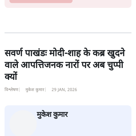
शीतल पी. सिंह
1984 से अमर उजाला, चौथी दुनिया, इंडिया टुडे, समय सूत्रधार,
स्वतंत्र भारत, दैनिक जागरण आदि में 1993 तक लगातार रिपोर्टिंग
की। इसके बाद पारिवारिक व्यवसाय में क़रीब दो दशक गुज़ारने के
बाद पत्रकारिता में पुनर्वापसी को प्रयासरत। बीच में 2010-11 में
'समकाल' पाक्षिक समाचार पत्रिका का क़रीब एक वर्ष प्रकाशन किया
।
शीतल पी. सिंह
की और स्टोरी पढ़ें
सवर्ण पाखंडः मोदी-शाह के कब्र खुदने