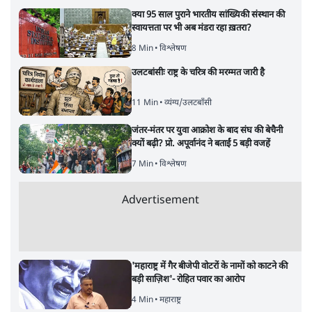
पाठकों की पसन्द
शिक्षा संस्थान ‘विद्यार्थी’ नहीं, ‘अनुयायी’ तैयार कर
रहे, राहुल गांधी के बयान से छिड़ी नई बहस
6 Min
•
वक़्त-बेवक़्त
इंस्टाग्राम पर आरक्षण हटाओ आंदोलन का शिगूफा,
क्या Gen Z एकता तोड़ने की मुहिम?
7 Min
•
देश
जनता का 2.32 करोड़ रोज़ाना खर्चः योगी सरकार ने
विज्ञापनों पर उड़ाने में मोदी 3.0 को भी पीछे छोड़ा
7 Min
•
उत्तर प्रदेश
Advertisement