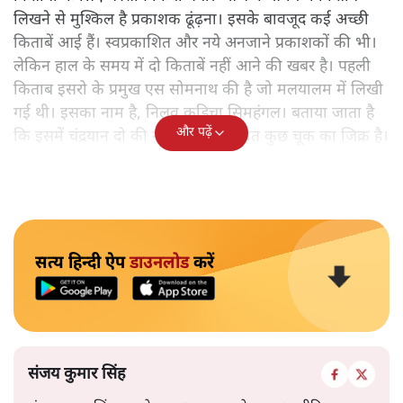
लिखने से मुश्किल है प्रकाशक ढूंढ़ना। इसके बावजूद कई अच्छी
किताबें आई हैं। स्वप्रकाशित और नये अनजाने प्रकाशकों की भी।
लेकिन हाल के समय में दो किताबें नहीं आने की खबर है। पहली
किताब इसरो के प्रमुख एस सोमनाथ की है जो मलयालम में लिखी
गई थी। इसका नाम है, निलवु कुडिचा सिमहंगल। बताया जाता है
और पढ़ें
कि इसमें चंद्रयान दो की नाकामी से संबंधित कुछ चूक का जिक्र है।
सत्य हिन्दी ऐप
डाउनलोड
करें
संजय कुमार सिंह