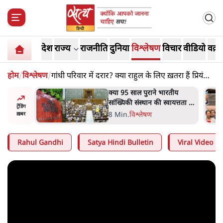
देश
राज्य
राजनीति
दुनिया
विश्लेषण
विचार
वीडियो
वक़्त
होम
/
विश्लेषण
/
गांधी परिवार में दरार? क्या राहुल के लिए ख़तरा हैं प्रियंका
गांधी?
दास्तान-
क्या 95 साल पुराने भारतीय
े 5 नहीं,
सांख्यिकी संस्थान की स्वायत्तता पर
ट्रेंडिंग
भी अब मंडरा रहा ख़तरा?
8 Min
.
विश्लेषण
ख़बर
Rahul Gandhi
Satya Hindi Bulletin
Viral Video