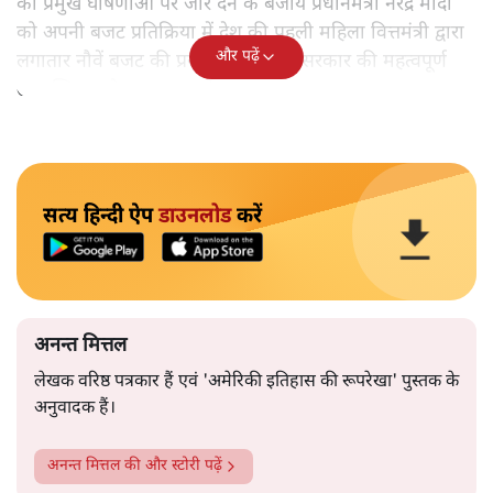
की प्रमुख घोषणाओं पर जोर देने के बजाय प्रधानमंत्री नरेंद्र मोदी
को अपनी बजट प्रतिक्रिया में देश की पहली महिला वित्तमंत्री द्वारा
और पढ़ें
लगातार नौवें बजट की प्रस्तुति को अपनी सरकार की महत्वपूर्ण
उपलब्धि बताने पर मजबूर होना पड़ा।
सत्य हिन्दी ऐप
डाउनलोड
करें
अनन्त मित्तल
लेखक वरिष्ठ पत्रकार हैं एवं 'अमेरिकी इतिहास की रूपरेखा' पुस्तक के
अनुवादक हैं।
अनन्त मित्तल
की और स्टोरी पढ़ें