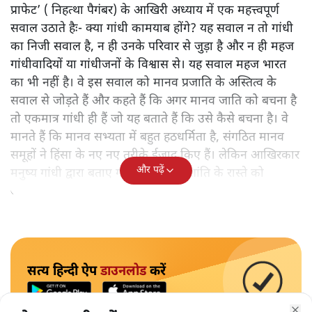
प्राफेट’ ( निहत्था पैगंबर) के आखिरी अध्याय में एक महत्त्वपूर्ण
सवाल उठाते हैः- क्या गांधी कामयाब होंगे? यह सवाल न तो गांधी
का निजी सवाल है, न ही उनके परिवार से जुड़ा है और न ही महज
गांधीवादियों या गांधीजनों के विश्वास से। यह सवाल महज भारत
का भी नहीं है। वे इस सवाल को मानव प्रजाति के अस्तित्व के
सवाल से जोड़ते हैं और कहते हैं कि अगर मानव जाति को बचना है
तो एकमात्र गांधी ही हैं जो यह बताते हैं कि उसे कैसे बचना है। वे
मानते हैं कि मानव सभ्यता में बहुत हठधर्मिता है, संगठित मानव
समूहों ने हिंसा के नए नए तरीके ईजाद किए हैं। लेकिन आखिरकार
और पढ़ें
मनुष्य गांधी द्वारा बताए गए अहिंसा और शांति के रास्ते को
अपनाएगा।
सत्य हिन्दी ऐप
डाउनलोड
करें