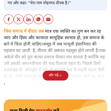
गए और कहा- "मेरा नाम मोहम्मद दीपक है।"
जिस समाज में वीरता जब
मात्र एक व्यक्ति का गुण बन कर रह
जाए और हिंसा और कायरता सामूहिक स्वभाव हो, उस समाज के
बारे में चिंता होनी चाहिए।समूह में जब मामूली इंसानियत की
पहचान घट जाती है, वीरता की ज़रूरत महसूस होने लगती है।एक
अकेले वीर को पूरा कायर समाज घेरकर मार डालता है क्योंकि वह
उसे उसकी अमानवीयता की याद दिलाता रहता है। पिछले दिनों
उत्तराखंड के कोटद्वार में हुई दो घटनाएँ देख लें।पहली घटना वैसी
और पढ़ें
ही थी, जैसी घटनाओं की खबर हम रोज़ाना पढ़कर आगे बढ़ जाते
हैं।भारत के तक़रीबन हर हिस्से से ऐसी खबर आती ही रहती है।