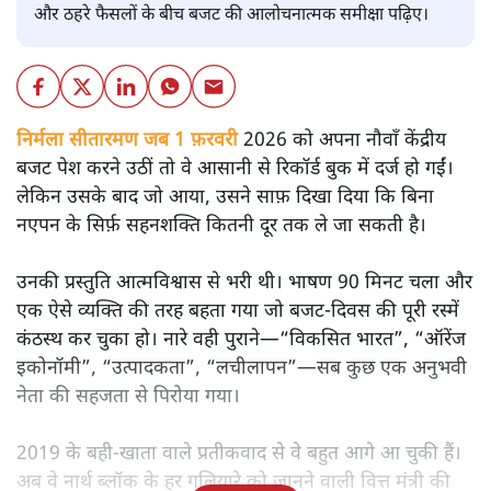
और ठहरे फैसलों के बीच बजट की आलोचनात्मक समीक्षा पढ़िए।
निर्मला सीतारमण जब 1 फ़रवरी
2026 को अपना नौवाँ केंद्रीय
बजट पेश करने उठीं तो वे आसानी से रिकॉर्ड बुक में दर्ज हो गईं।
लेकिन उसके बाद जो आया, उसने साफ़ दिखा दिया कि बिना
नएपन के सिर्फ़ सहनशक्ति कितनी दूर तक ले जा सकती है।
उनकी प्रस्तुति आत्मविश्वास से भरी थी। भाषण 90 मिनट चला और
एक ऐसे व्यक्ति की तरह बहता गया जो बजट‑दिवस की पूरी रस्में
कंठस्थ कर चुका हो। नारे वही पुराने—“विकसित भारत”, “ऑरेंज
इकोनॉमी”, “उत्पादकता”, “लचीलापन”—सब कुछ एक अनुभवी
नेता की सहजता से पिरोया गया।
2019 के बही‑खाता वाले प्रतीकवाद से वे बहुत आगे आ चुकी हैं।
अब वे नार्थ ब्लॉक के हर गलियारे को जानने वाली वित्त मंत्री की