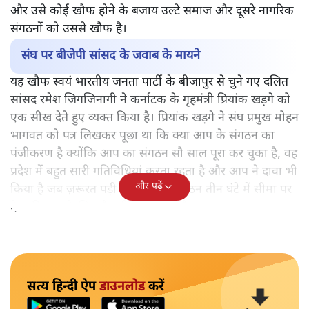
और उसे कोई खौफ होने के बजाय उल्टे समाज और दूसरे नागरिक
संगठनों को उससे खौफ है।
संघ पर बीजेपी सांसद के जवाब के मायने
यह खौफ स्वयं भारतीय जनता पार्टी के बीजापुर से चुने गए दलित
सांसद रमेश जिगजिनागी ने कर्नाटक के गृहमंत्री प्रियांक खड़गे को
एक सीख देते हुए व्यक्त किया है। प्रियांक खड़गे ने संघ प्रमुख मोहन
भागवत को पत्र लिखकर पूछा था कि क्या आप के संगठन का
पंजीकरण है क्योंकि आप का संगठन सौ साल पूरा कर चुका है, वह
प्रदेश में बहुत सारी गतिविधियां करता रहता है और आप ने दावा भी
और पढ़ें
किया है जब ज़रूरत पड़ी तो आप का संगठन तीन घंटे में सीमा पर
देश की रक्षा के लिए तैनाती कर सकता है।
सत्य हिन्दी ऐप
डाउनलोड
करें