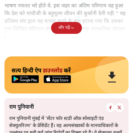
भाषण नफरत भरे होते थे. इस जहर का अंतिम परिणाम यह हुआ
कि देश को गांधीजी के बहुमूल्य जीवन की कुर्बानी देनी पड़ी.‘‘ यह
प्रतिबंध संघ द्वारा यह वायदा करने के बाद हटाया गया कि उसका
और पढ़ें
एक लिखित संविधान होगा और वह सिर्फ एक सांस्कृतिक संगठन
के रूप में कार्य करेगा.
सत्य हिन्दी ऐप
डाउनलोड
करें
राम पुनियानी
राम पुनियानी मुंबई में 'सेंटर फॉर स्टडी ऑफ़ सोसाइटी एंड
सेक्युलरिज्म' के प्रेसिडेंट हैं। वह अल्पसंख्यकों के मानवाधिकारों के