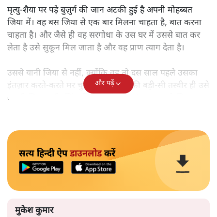
मृत्यु-शैया पर पड़े बुज़ुर्ग की जान अटकी हुई है अपनी मोहब्बत
जिया में। वह बस जिया से एक बार मिलना चाहता है, बात करना
चाहता है। और जैसे ही वह सरगोधा के उस घर में उससे बात कर
लेता है उसे सुकून मिल जाता है और वह प्राण त्याग देता है।
उससे यानी जिया से नहीं, क्योंकि वह तो दस साल पहले उसका
और पढ़ें
इंतज़ार करते-करते मर चुकी है। मगर उसकी बड़ी-सी तस्वीर ही उसे
अपनी जिया लगी, ज़िंदा जिया, वही 17-18 साल वाली जिया।
सत्य हिन्दी ऐप
डाउनलोड
करें
मुकेश कुमार