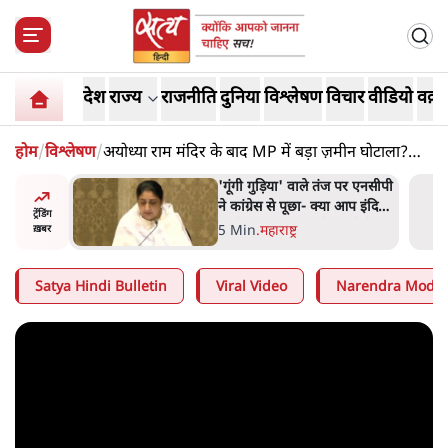
देश
राज्य
राजनीति
दुनिया
विश्लेषण
विचार
वीडियो
वक़्त
होम
/
विश्लेषण
/
अयोध्या राम मंदिर के बाद MP में बड़ा ज़मीन घोटाला?
RSS-BJP की खुली पोल!
ज पर एनसीपी
जंतर-मंतर प्रोटेस्ट- 'ताकतवर
 आप इंदिरा
सरकार के नाम पर आक्रामकता न
ट्रेंडिंग
नते हैं?
दिखाए पुलिस, जेन जी को सुने':
5 Min
.
देश
ख़बर
SC
Satya Hindi Bulletin
Viral Video
Narendra Modi