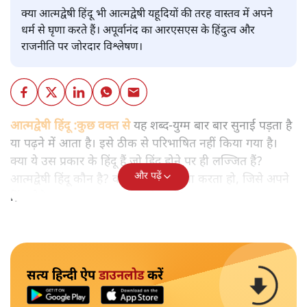
क्या आत्मद्वेषी हिंदू भी आत्मद्वेषी यहूदियों की तरह वास्तव में अपने
धर्म से घृणा करते हैं। अपूर्वानंद का आरएसएस के हिंदुत्व और
राजनीति पर जोरदार विश्लेषण।
आत्मद्वेषी हिंदू :कुछ वक्त से
यह शब्द-युग्म बार बार सुनाई पड़ता है
या पढ़ने में आता है। इसे ठीक से परिभाषित नहीं किया गया है।
क्या ये उस प्रकार के हिंदू हैं जो हिंदू होने पर ही लज्जित हैं?
और पढ़ें
आत्मद्वेषी हिंदू कौन है? वह जो ख़ुद से घृणा करता हो, जिसे अपने
हिंदू होने पर लज्जा का अनुभव होता हो?
सत्य हिन्दी ऐप
डाउनलोड
करें