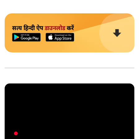
सत्य हिन्दी ऐप
डाउनलोड
करें