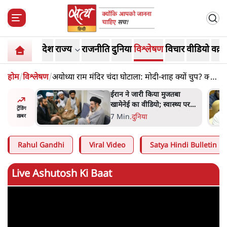
देश
राज्य
राजनीति
दुनिया
विश्लेषण
विचार
वीडियो
वक़्त
होम
/
विश्लेषण
/
अयोध्या राम मंदिर चंदा घोटाला: मोदी-शाह क्यों चुप? क्या
योगी पर बढ़ा दबाव? | आशुतोष की बात
तबा
महिला आरक्षण बिलः किरण रिजिजू
्थ्य पर
और राहुल गांधी में एक्स पर ज़ुबानी
ट्रेंडिंग
रही थीं
जंग
4 Min
.
देश
ख़बर
Rahul Gandhi
Viral Video
Satya Hindi Bulletin
Live Ashutosh Ki Baat