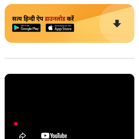
सत्य हिन्दी ऐप
डाउनलोड
करें