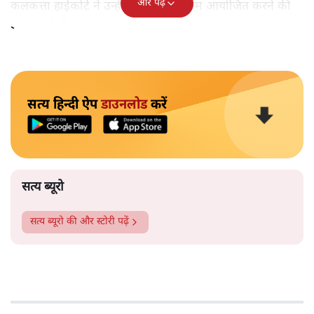
और पढ़ें
कलकत्ता हाईकोर्ट ने उन्हें निर्धारित कार्यक्रम आयोजित करने की
इजाजत दे दी।
सत्य हिन्दी ऐप
डाउनलोड
करें
सत्य ब्यूरो
सत्य ब्यूरो
की और स्टोरी पढ़ें