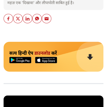
महज़ एक 'दिखावा' और लीपापोती साबित हुई है।
सत्य हिन्दी ऐप
डाउनलोड
करें