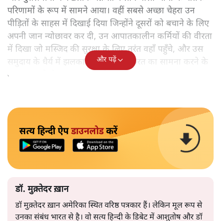
परिणामों के रूप में सामने आया। वहीं सबसे अच्छा चेहरा उन
पीड़ितों के साहस में दिखाई दिया जिन्होंने दूसरों को बचाने के लिए
अपनी जान न्योछावर कर दी, उन आपातकालीन कर्मियों की वीरता
में दिखा जो मस्जिद की सुरक्षा के लिए तुरंत वहाँ पहुँचे, और उस
और पढ़ें
समुदाय के धैर्य में झलका जो लगातार नफ़रत का सामना करने के
बावजूद टूटने से इनकार करता है।
सत्य हिन्दी ऐप
डाउनलोड
करें
डॉ. मुक़्तेदर ख़ान
डॉ मुक़्तेदर ख़ान अमेरिका स्थित वरिष्ठ पत्रकार हैं। लेकिन मूल रूप से
उनका संबंध भारत से है। वो सत्य हिन्दी के डिबेट में आशुतोष और डॉ