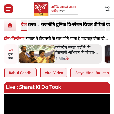
देश
राज्य
राजनीति
दुनिया
विश्लेषण
विचार
वीडियो
वक़्त
होम
/
विश्लेषण
/
बंगाल में टीएमसी के साथ होने वाला है महाराष्ट्र जैसा खेल?
शिवसेना बनेगी TMC?
 की
मेटा के सरेंडर के बाद भारत में
घोषणा-
केजरीवाल का इंस्टा हैंडल बैनः
ट्रेंडिंग
AAP का आरोप
3 Min
.
देश
ख़बर
Rahul Gandhi
Viral Video
Satya Hindi Bulletin
Live : Sharat Ki Do Took