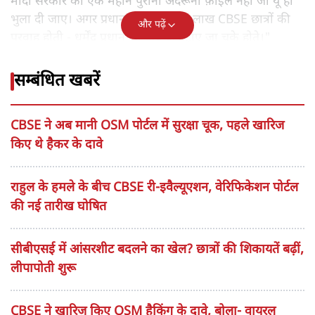
मोदी सरकार की एक महीने पुरानी अंदरूनी फ़ाइल नहीं जो यूं ही
भुला दी जाए। अगर प्रधानमंत्री को 18.5 लाख CBSE छात्रों की
और पढ़ें
परवाह होती - धर्मेंद्र प्रधान जी कब के हटाए जा चुके होते।"
सम्बंधित खबरें
CBSE ने अब मानी OSM पोर्टल में सुरक्षा चूक, पहले खारिज
किए थे हैकर के दावे
राहुल के हमले के बीच CBSE री-इवैल्यूएशन, वेरिफिकेशन पोर्टल
की नई तारीख घोषित
सीबीएसई में आंसरशीट बदलने का खेल? छात्रों की शिकायतें बढ़ीं,
लीपापोती शुरू
CBSE ने खारिज किए OSM हैकिंग के दावे, बोला- वायरल