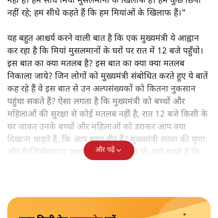
नहीं है। हम सीधे मियां मुसलमानों के खिलाफ हैं। हम कुछ छिपा
नहीं रहे; हम सीधे कहते हैं कि हम मियांओं के खिलाफ हैं।"
यह बहुत आश्चर्य करने वाली बात है कि एक मुख्यमंत्री ये आह्वान
कर रहा है कि मियांं मुसलमानों के घरों पर रात में 12 बजे पहुँचो।
इस बात का क्या मतलब है? इस बात का क्या क्या मतलब
निकाला जाये? जिन लोगों को मुख्यमंत्री संबोधित करते हुए ये बातें
कह रहे हैं वे इस बात से उन अल्पसंख्यकों को कितना नुकसान
पहुंचा सकते हैं? ऐसा लगता है कि मुख्यमंत्री को बच्चों और
महिलाओं की सुरक्षा से कोई मतलब नहीं है, रात 12 बजे किसी के
घर जाकर उनके बच्चों और महिलाओं को डराकर आप क्या
दिखाना चाहते हैं, कि आप बहुत वीर हैं? मुख्यमंत्री सरमा की घृणा
और पढ़ें
और गैरजिम्मेदाराना ज़बान यहीं नहीं रुकती वो आगे कहते हैं कि
"अगर रिक्शा का किराया 5 रुपये है, तो उन्हें 4 रुपये दो।"