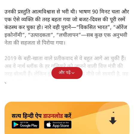
उनकी प्रस्तुति आत्मविश्वास से भरी थी। भाषण 90 मिनट चला और
एक ऐसे व्यक्ति की तरह बहता गया जो बजट‑दिवस की पूरी रस्में
कंठस्थ कर चुका हो। नारे वही पुराने—“विकसित भारत”, “ऑरेंज
इकोनॉमी”, “उत्पादकता”, “लचीलापन”—सब कुछ एक अनुभवी
नेता की सहजता से पिरोया गया।
2019 के बही‑खाता वाले प्रतीकवाद से वे बहुत आगे आ चुकी हैं।
अब वे नार्थ ब्लॉक के हर गलियारे को जानने वाली वित्त मंत्री की
और पढ़ें
तरह बोलती हैं। लेकिन इस आत्मविश्वास के नीचे जो सामग्री है, वह
उतनी ही अनुमानित और दोहराव भरी।
सत्य हिन्दी ऐप
डाउनलोड
करें