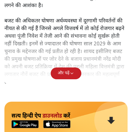
लगने की आशंका है।
बजट की अधिकतर घोषणा अर्थव्यवस्था में दूरगामी परिवर्तनों की
नीयत से की गई हैं जिनसे अगले वित्तवर्ष में तो कोई रोजगार बढ़ने
अथवा पूंजी निवेश में तेजी आने की संभावना कोई सुर्खरू होती
नहीं दिखती। इनमें से ज्यादातर की घोषणा साल 2029 के आम
चुनाव के मद्देनजर की गई प्रतीत हो रही है। शायद इसीलिए बजट
की प्रमुख घोषणाओं पर जोर देने के बजाय प्रधानमंत्री नरेंद्र मोदी
को अपनी बजट प्रतिक्रिया में देश की पहली महिला वित्तमंत्री द्वारा
और पढ़ें
लगातार नौवें बजट की प्रस्तुति को अपनी सरकार की महत्वपूर्ण
उपलब्धि बताने पर मजबूर होना पड़ा।
सत्य हिन्दी ऐप
डाउनलोड
करें