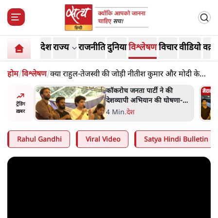
देश
राज्य
राजनीति
दुनिया
विश्लेषण
विचार
वीडियो
वक़्त
होम
/
विश्लेषण
/
क्या राहुल-तेजस्वी की जोड़ी नीतीश कुमार और मोदी के
गठबंधन पर भारी पड़ेगी?
ात्रों ने
कॉकरोच जनता पार्टी ने की
त सोरेन का
देशव्यापी अभियान की घोषणा-
ट्रेंडिंग
ंगे
'क्या बोलती पब्लिक'
4 Min
.
देश
ख़बर
Rahul Gandhi
Viral Video
Satya Hindi Bulletin