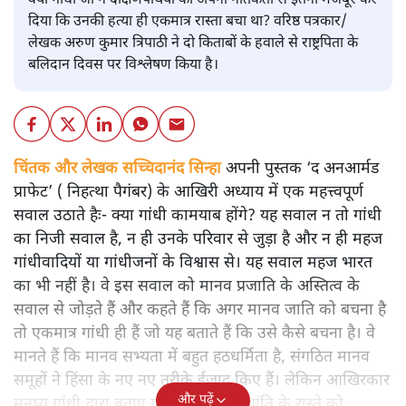
क्या गांधी जी ने दक्षिणपंथियों को अपनी नैतिकता से इतना मजबूर कर
दिया कि उनकी हत्या ही एकमात्र रास्ता बचा था? वरिष्ठ पत्रकार/
लेखक अरुण कुमार त्रिपाठी ने दो किताबों के हवाले से राष्ट्रपिता के
बलिदान दिवस पर विश्लेषण किया है।
चिंतक और लेखक सच्चिदानंद सिन्हा
अपनी पुस्तक ‘द अनआर्मड
प्राफेट’ ( निहत्था पैगंबर) के आखिरी अध्याय में एक महत्त्वपूर्ण
सवाल उठाते हैः- क्या गांधी कामयाब होंगे? यह सवाल न तो गांधी
का निजी सवाल है, न ही उनके परिवार से जुड़ा है और न ही महज
गांधीवादियों या गांधीजनों के विश्वास से। यह सवाल महज भारत
का भी नहीं है। वे इस सवाल को मानव प्रजाति के अस्तित्व के
सवाल से जोड़ते हैं और कहते हैं कि अगर मानव जाति को बचना है
तो एकमात्र गांधी ही हैं जो यह बताते हैं कि उसे कैसे बचना है। वे
मानते हैं कि मानव सभ्यता में बहुत हठधर्मिता है, संगठित मानव
समूहों ने हिंसा के नए नए तरीके ईजाद किए हैं। लेकिन आखिरकार
और पढ़ें
मनुष्य गांधी द्वारा बताए गए अहिंसा और शांति के रास्ते को