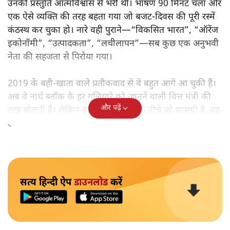
उनकी प्रस्तुति आत्मविश्वास से भरी थी। भाषण 90 मिनट चला और
एक ऐसे व्यक्ति की तरह बहता गया जो बजट‑दिवस की पूरी रस्में
कंठस्थ कर चुका हो। नारे वही पुराने—“विकसित भारत”, “ऑरेंज
इकोनॉमी”, “उत्पादकता”, “लचीलापन”—सब कुछ एक अनुभवी
नेता की सहजता से पिरोया गया।
2019 के बही‑खाता वाले प्रतीकवाद से वे बहुत आगे आ चुकी हैं।
अब वे नार्थ ब्लॉक के हर गलियारे को जानने वाली वित्त मंत्री की
और पढ़ें
तरह बोलती हैं। लेकिन इस आत्मविश्वास के नीचे जो सामग्री है, वह
उतनी ही अनुमानित और दोहराव भरी।
सत्य हिन्दी ऐप
डाउनलोड
करें