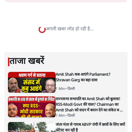
सत्य हिन्दी ऐप
डाउनलोड
करें
अरविंद मोहन
अरविंद मोहन एक पत्रकार, लेखक और अनुवादक हैं। इन्हें क़रीब
चालीस वर्षों का अनुभव है। वह जनसत्ता, इंडिया टुडे, हिंदुस्तान, अमर
उजाला और एबीपी न्यूज़ के लिए काम कर चुके हैं। उन्होंने गांधी के
चंपारण सत्याग्रह, उनके संचार कौशल और मज़दूरों के पलायन पर
किताबें लिखी हैं। उन्होंने राजमोहन गांधी, ज्यां द्रेज़, सच्चिदानंद
सिन्हा, विमल जालान और आशुतोष वार्ष्णेय की किताबों सहित एक
दर्जन किताबों का अनुवाद किया है। अरविंद छात्र युवा संघर्ष समिति,
समता संगठन और समाजवादी जन परिषद के साथ सामाजिक और
राजनीतिक क्षेत्रों में सक्रिय रहे हैं।