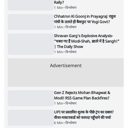
5 Min
•
देश
•
राजनीतिक ब्यूरो
मार्क ज़करबर्ग का माफीनामाः ये बहुत अंदर की बात
है
9 Min
•
विश्लेषण
•
शीतल पी. सिंह
महुआ मोइत्रा से SC ने कहा- ' अंडों से क्यों डरती हैं?
स्वतंत्रता सेनानी सीने पर गोली खाते थे'
4 Min
•
देश
•
नेशनल ब्यूरो
Abhijeet Dipke Press Conference: CJP
का 'Kya Bolti Public' अभियान, चुनाव नहीं
लड़ेगी CJP!
दिल्ली
•
सत्य ब्यूरो
Advertisement
122455