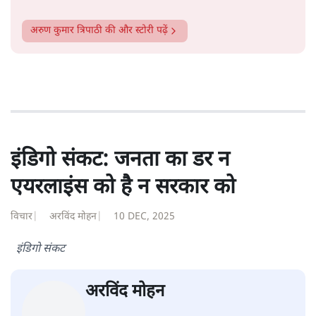
अरुण कुमार त्रिपाठी
अरुण कुमार त्रिपाठी, पत्रकार, लेखक और शिक्षक हैं। उन्होंने
जनसत्ता, इंडियन एक्सप्रेस और हिंदुस्तान में ढाई दशक तक
पत्रकारिता की। महात्मा गांधी अंतरराष्ट्रीय हिन्दी विश्वविद्यालय वर्धा
और माखनलाल चतुर्वेदी संचार विश्वविद्यालय भोपाल में प्रोफेसर
एडजंक्ट के तौर पर सेवाएं दीं। डॉ. भीमराव आंबेडकर विश्वविद्यालय में
एकेडमिक फेलो रहे। आईटीएम विश्वविद्यालय ग्वालियर में डेढ़ वर्षों
तक प्रोफेसर ऑफ प्रैक्टिस रहे। देश के सभी प्रमुख हिन्दी पत्रों में स्तंभ
लेखन करते हैं।
अरुण कुमार त्रिपाठी
की और स्टोरी पढ़ें