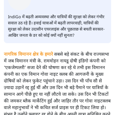
इंडिगो संकट: जनता का डर न
एयरलाइंस को है न सरकार को
विचार
|
अरविंद मोहन
|
10 DEC, 2025
इंडिगो संकट
अरविंद मोहन