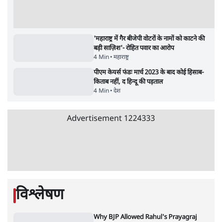
भागवत बोले- 'जेन ज़ी पर आँख मूंदकर भरोसा,
आंदोलन देश-विरोधी नहीं'; अतुल लिमये बोले थे-
'एंटी नेशनल'
6 Min
•
देश
•
नेशनल ब्यूरो
UPI पर प्रस्तावित शुल्क के पीछे ट्रंप का दबाव?
वीजा-मास्टरकार्ड को फायदा पहुँचाने की चर्चा
6 Min
•
विश्लेषण
•
नेशनल ब्यूरो
Advertisement
'E20- दाल में काला नहीं, पूरी दाल ही काली; वाहनों
को बरबाद कर रहा है इथेनॉल': राहुल
5 Min
•
देश
•
नेशनल ब्यूरो
BJP और मोदी ‘गॉडफादर’ भागवत की Gen Z पर
सलाह मानेंः अभिजीत दिपके