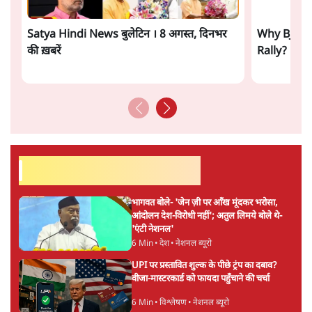
अमिता नीरव
अमिता नीरव स्वतंत्र लेखिका हैं।
अमिता नीरव
की और स्टोरी पढ़ें
अगली खबर लोड हो रही है...
ताजा खबरें
Amit Shah कब आएंगे Parliament?
Shravan Garg का बड़ा दावा