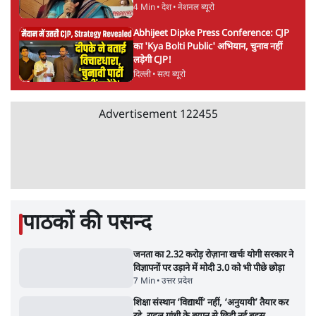
11 Min
•
देश
झारखंड में छात्र नेताओं और सरकार की बातचीत
बेनतीजा, आंदोलन जारी
5 Min
•
देश
Advertisement
पीएम मोदी लाल किले से बताएं पैलेट गन चलाने का
आदेश किसका था, जंतर मंतर हमाराः CJP
5 Min
•
देश
सुखबीर बादल और पीएम मोदी मिले, पंजाब चुनाव से
पहले बीजेपी-अकाली दल गठबंधन की अटकलें तेज
6 Min
•
पंजाब