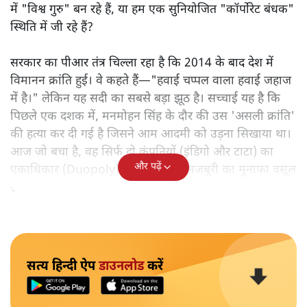
में "विश्व गुरु" बन रहे हैं, या हम एक सुनियोजित "कॉर्पोरेट बंधक"
स्थिति में जी रहे हैं?
सरकार का पीआर तंत्र चिल्ला रहा है कि 2014 के बाद देश में
विमानन क्रांति हुई। वे कहते हैं—"हवाई चप्पल वाला हवाई जहाज
में है।" लेकिन यह सदी का सबसे बड़ा झूठ है। सच्चाई यह है कि
पिछले एक दशक में, मनमोहन सिंह के दौर की उस 'असली क्रांति'
की हत्या कर दी गई है जिसने आम आदमी को उड़ना सिखाया था।
आज जो बचा है, वह सिर्फ दो कंपनियों (इंडिगो और टाटा) का
और पढ़ें
एकाधिकार (Duopoly) है, जो आपकी मजबूरी का मुनाफा वसूल
रहे हैं।
सत्य हिन्दी ऐप
डाउनलोड
करें