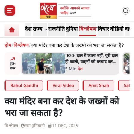
देश
राज्य
राजनीति
दुनिया
विश्लेषण
विचार
वीडियो
वक़्त
होम
/
विश्लेषण
/
क्या मंदिर बना कर देश के जख्मों को भरा जा सकता है?
ं, पूरी दाल
BJP और मोदी ‘गॉडफादर’ भागवत
रबाद कर
की Gen Z पर सलाह मानेंः
ट्रेंडिंग
अभिजीत दिपके
5 Min
.
देश
ख़बर
Rahul Gandhi
Viral Video
Amit Shah
Satya
क्या मंदिर बना कर देश के जख्मों को
भरा जा सकता है?
विश्लेषण
|
राम पुनियानी
|
11 DEC, 2025