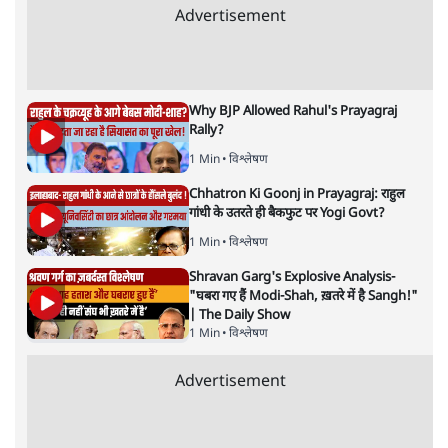
बेनतीजा, आंदोलन जारी
5 Min
•
देश
•
सत्य ब्यूरो
राहुल गांधी के जेन ज़ी इवेंट 'छात्रों की गूंज' को शर्तों
के साथ मंज़ूरी देना पड़ा
5 Min
•
देश
•
राजनीतिक ब्यूरो
Advertisement
122455
पाठकों की पसन्द
जनता का 2.32 करोड़ रोज़ाना खर्चः योगी सरकार ने
विज्ञापनों पर उड़ाने में मोदी 3.0 को भी पीछे छोड़ा
7 Min
•
उत्तर प्रदेश