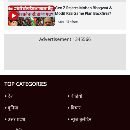
शिक्षा संस्थान ‘विद्यार्थी’ नहीं, ‘अनुयायी’ तैयार कर
रहे, राहुल गांधी के बयान से छिड़ी नई बहस
6 Min
•
वक़्त-बेवक़्त
क्या 95 साल पुराने भारतीय सांख्यिकी संस्थान की
स्वायत्तता पर भी अब मंडरा रहा ख़तरा?
8 Min
•
विश्लेषण
Advertisement
उलटबांसीः राष्ट्र के चरित्र की मरम्मत जारी है
11 Min
•
व्यंग्य/उलटबाँसी
Parliament LIVE | हंगामे के बीच फिर शुरू हुई
संसद | 2 Bills Today
दिल्ली