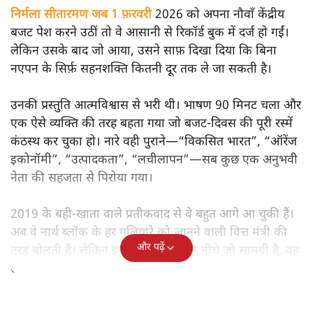
निर्मला सीतारमण जब 1 फ़रवरी
2026 को अपना नौवाँ केंद्रीय
बजट पेश करने उठीं तो वे आसानी से रिकॉर्ड बुक में दर्ज हो गईं।
लेकिन उसके बाद जो आया, उसने साफ़ दिखा दिया कि बिना
नएपन के सिर्फ़ सहनशक्ति कितनी दूर तक ले जा सकती है।
उनकी प्रस्तुति आत्मविश्वास से भरी थी। भाषण 90 मिनट चला और
एक ऐसे व्यक्ति की तरह बहता गया जो बजट‑दिवस की पूरी रस्में
कंठस्थ कर चुका हो। नारे वही पुराने—“विकसित भारत”, “ऑरेंज
इकोनॉमी”, “उत्पादकता”, “लचीलापन”—सब कुछ एक अनुभवी
नेता की सहजता से पिरोया गया।
2019 के बही‑खाता वाले प्रतीकवाद से वे बहुत आगे आ चुकी हैं।
अब वे नार्थ ब्लॉक के हर गलियारे को जानने वाली वित्त मंत्री की
और पढ़ें
तरह बोलती हैं। लेकिन इस आत्मविश्वास के नीचे जो सामग्री है, वह
उतनी ही अनुमानित और दोहराव भरी।