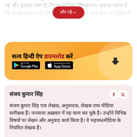
गई थी। इसका नाम है, निलवु कुडिचा सिमहंगल। बताया जाता है
और पढ़ें
कि इसमें चंद्रयान दो की नाकामी से संबंधित कुछ चूक का जिक्र है।
सत्य हिन्दी ऐप
डाउनलोड
करें
संजय कुमार सिंह
संजय कुमार सिंह एक लेखक, अनुवादक, लेखक तथा मीडिया
समीक्षक हैं। जनसत्ता अख़बार में वह काम कर चुके हैं। उन्होंने विभिन्न
विषयों पर लेखन और अनुवाद कार्य किया है। वे भड़ास4मीडिया के
नियमित लेखक हैं।