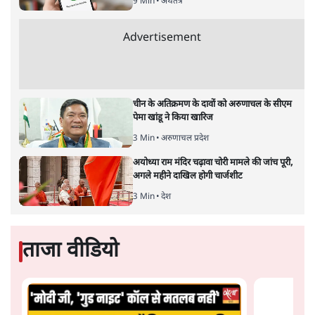
वर्तमान भारत नाज़ी जर्मनी की
ओर बढ़ता दिख रहा है, यदि किसी
को मेरी बात पर शक है तो उसे दोबारा सोचना चाहिए। असम के
मुख्यमंत्री हिमंता बिस्वा सरमा एक संवैधानिक पद पर होने के
बावजूद अल्पसंख्यक समुदाय के ख़िलाफ़ जिस तरह ज़हर उगल रहे
हैं वह अब ‘संवैधानिक सहिष्णुता’ के दायरे से बाहर हो चुका है।
डिगबोई में एक कार्यक्रम के दौरान उन्होंने कहा कि मुसलमानों को
परेशान करो जिससे वो भाग जाएँ। उन्होंने कहा कि "मियां
मुसलमानों को किसी भी तरीक़े से परेशान करो। अगर वे परेशानी
का सामना करेंगे, तो वे असम से चले जाएंगे। अगर मैं मियां को
परेशान करना चाहता हूं, तो मैं रात 12 बजे जाता हूं। यह कोई मुद्दा
नहीं है। हम सीधे मियां मुसलमानों के खिलाफ हैं। हम कुछ छिपा
नहीं रहे; हम सीधे कहते हैं कि हम मियांओं के खिलाफ हैं।"
यह बहुत आश्चर्य करने वाली बात है कि एक मुख्यमंत्री ये आह्वान
कर रहा है कि मियांं मुसलमानों के घरों पर रात में 12 बजे पहुँचो।
इस बात का क्या मतलब है? इस बात का क्या क्या मतलब
निकाला जाये? जिन लोगों को मुख्यमंत्री संबोधित करते हुए ये बातें