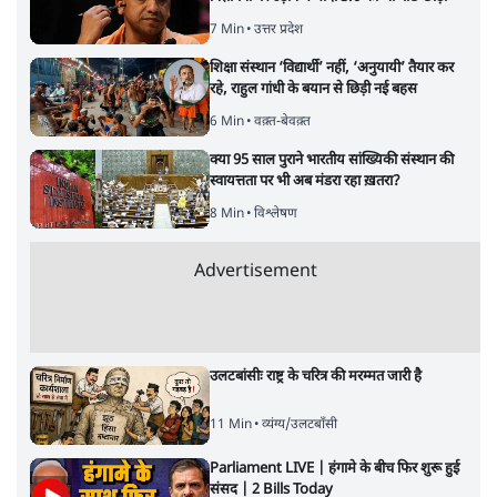
Advertisement
चीन के अतिक्रमण के दावों को अरुणाचल के सीएम
पेमा खांडू ने किया खारिज
3 Min
•
अरुणाचल प्रदेश
अयोध्या राम मंदिर चढ़ावा चोरी मामले की जांच पूरी,
अगले महीने दाखिल होगी चार्जशीट
3 Min
•
देश
ताजा वीडियो