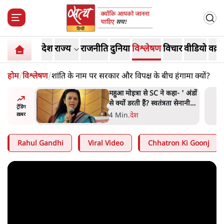
देश
राज्य
राजनीति
दुनिया
विश्लेषण
विचार
वीडियो
वक़्त
होम
/
विश्लेषण
/
शांति के नाम पर सरकार और विपक्ष के बीच हंगामा क्यों?
हा- ' अंडों
झारखंड में छात्र नेताओं और
ता सेनानी
सरकार की बातचीत बेनतीजा,
ट्रेंडिंग
आंदोलन जारी
5 Min
.
देश
ख़बर
Rahul Gandhi
Viral Video
Chhatron Ki Goonj