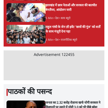
जेन-ज़ी के लिए नहीं, संघ की राजनैतिक हेजेमनी
बचाने आए हैं मोहन भागवत!
14 Min
•
विमर्श
Advertisement
होर्मुज समझौते के करीब पहुँचे ईरान-ओमान, लेकिन
स्ट्रेट को खोलने के लिए तेहरान ने रखी कड़ी शर्तें
8 Min
•
दुनिया
BJP-RSS की वजह से राहुल के प्रयागराज
'Chhatron Ki Goonj' कार्यक्रम में उमड़ी युवाओं
की भारी भीड़
1 Min
•
विश्लेषण
UPI नागरिकों के लिए रहेगा मुफ्त, बड़े व्यापारियों पर
लग सकता है मामूली चार्ज: केंद्र
9 Min
•
अर्थतंत्र