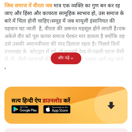
जिस समाज में वीरता जब
मात्र एक व्यक्ति का गुण बन कर रह
जाए और हिंसा और कायरता सामूहिक स्वभाव हो, उस समाज के
बारे में चिंता होनी चाहिए।समूह में जब मामूली इंसानियत की
पहचान घट जाती है, वीरता की ज़रूरत महसूस होने लगती है।एक
अकेले वीर को पूरा कायर समाज घेरकर मार डालता है क्योंकि वह
उसे उसकी अमानवीयता की याद दिलाता रहता है। पिछले दिनों
उत्तराखंड के कोटद्वार में हुई दो घटनाएँ देख लें।पहली घटना वैसी
और पढ़ें
ही थी, जैसी घटनाओं की खबर हम रोज़ाना पढ़कर आगे बढ़ जाते
हैं।भारत के तक़रीबन हर हिस्से से ऐसी खबर आती ही रहती है।
सत्य हिन्दी ऐप
डाउनलोड
करें