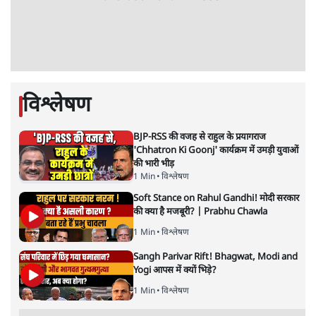
5 Min
•
देश
•
नेशनल ब्यूरो
Advertisement
BJP और मोदी ‘गॉडफादर’ भागवत की Gen Z पर
सलाह मानेंः अभिजीत दिपके
5 Min
•
देश
•
राजनीतिक ब्यूरो
मार्क ज़करबर्ग का माफीनामाः ये बहुत अंदर की बात
है
9 Min
•
विश्लेषण
•
शीतल पी. सिंह
महुआ मोइत्रा से SC ने कहा- ' अंडों से क्यों डरती हैं?
स्वतंत्रता सेनानी सीने पर गोली खाते थे'
4 Min
•
देश
•
नेशनल ब्यूरो
झारखंड में छात्र नेताओं और सरकार की बातचीत