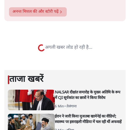
सत्य हिन्दी ऐप
डाउनलोड
करें
अनन्त मित्तल
लेखक वरिष्ठ पत्रकार हैं एवं 'अमेरिकी इतिहास की रूपरेखा' पुस्तक के
अनुवादक हैं।
अनन्त मित्तल
की और स्टोरी पढ़ें