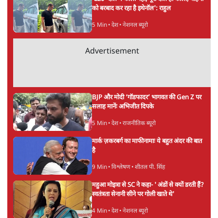
वंदिता मिश्रा
की और स्टोरी पढ़ें
अगली खबर लोड हो रही है...
ताजा खबरें
NALSAR दीक्षांत समारोह के मुख्य अतिथि के रूप
में CJI सूर्यकांत का छात्रों ने किया विरोध
6 Min
•
तेलंगाना
ईरान ने जारी किया मुजतबा खामेनेई का वीडियो;
स्वास्थ्य पर इसराइली मीडिया में चल रही थीं अफवाहें
7 Min
•
दुनिया