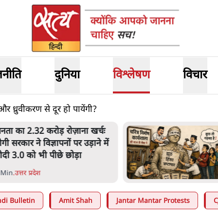
जनीति
दुनिया
विश्लेषण
विचार
और ध्रुवीकरण से दूर हो पायेंगी?
लटबांसीः राष्ट्र के चरित्र की मरम्मत
ारी है
1 Min
.
व्यंग्य/उलटबाँसी
di Bulletin
Amit Shah
Jantar Mantar Protests
C