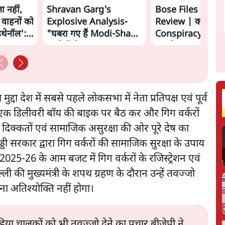
ा नहीं,
Shravan Garg's
Bose Files Film
 वाहनों को
Explosive Analysis-
Review | क्या
इथेनॉल':
"घबरा गए हैं Modi-Shah,
Conspiracy का स
ख़तरे में है Sangh!" | The
सामने?
Daily Show
द्दा देश में सबसे पहले लोकसभा में नेता प्रतिपक्ष एवं पूर्व
ने तो एक डिलीवरी बाॅय की बाइक पर बैठ कर और गिग वर्करों
ी दिक्कतों एवं सामाजिक असुरक्षा की ओर पूरे देष का
रेड्डी सरकार द्वारा गिग वर्करों की सामाजिक सुरक्षा के उपाय
25-26 के आम बजट में गिग वर्करों के रजिस्ट्रेशन एवं
ी की मुख्यमंत्री के शपथ ग्रहण के दौरान उन्हें तवज्जो
ना अतिश्योक्ति नहीं होगा।
या चालकों को भी तवज्जो देने का प्रचार बीजेपी ने