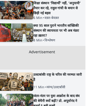
शिक्षा संस्थान ‘विद्यार्थी’ नहीं, ‘अनुयायी’
तैयार कर रहे, राहुल गांधी के बयान से
छिड़ी नई बहस
6 Min
•
वक़्त-बेवक़्त
क्या 95 साल पुराने भारतीय सांख्यिकी
संस्थान की स्वायत्तता पर भी अब मंडरा
रहा ख़तरा?
8 Min
•
विश्लेषण
Advertisement
उलटबांसीः राष्ट्र के चरित्र की मरम्मत जारी
है
11 Min
•
व्यंग्य/उलटबाँसी
जंतर-मंतर पर युवा आक्रोश के बाद संघ
की बेचैनी क्यों बढ़ी? प्रो. अपूर्वानंद ने