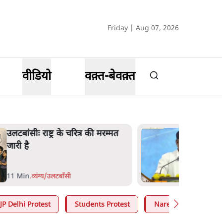
Friday | Aug 07, 2026
वीडियो
वक़्त-बेवक़्त
भागवत बोले- 'जेन ज़ी पर आँख
मूंदकर भरोसा, आंदोलन देश-विरोधी
नहीं'; अतुल लिमये बोले थे- 'एंटी
नेशनल'
6 Min
.
देश
JP Delhi Protest
Students Protest
Narendra Modi