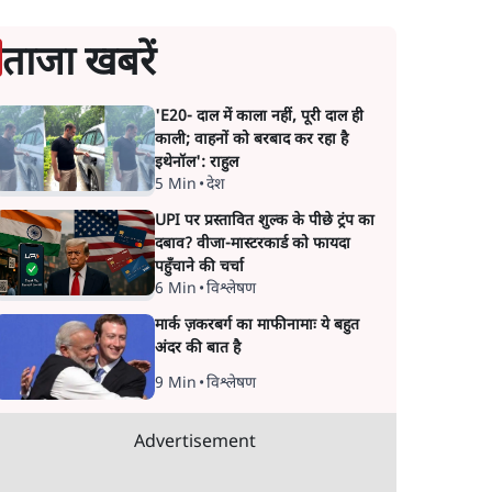
ताजा खबरें
'E20- दाल में काला नहीं, पूरी दाल ही
काली; वाहनों को बरबाद कर रहा है
इथेनॉल': राहुल
5 Min
•
देश
UPI पर प्रस्तावित शुल्क के पीछे ट्रंप का
दबाव? वीजा-मास्टरकार्ड को फायदा
पहुँचाने की चर्चा
6 Min
•
विश्लेषण
मार्क ज़करबर्ग का माफीनामाः ये बहुत
अंदर की बात है
9 Min
•
विश्लेषण
Advertisement