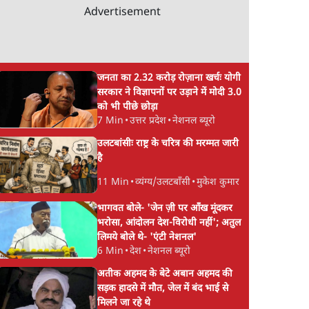
Advertisement
जनता का 2.32 करोड़ रोज़ाना खर्चः योगी
सरकार ने विज्ञापनों पर उड़ाने में मोदी 3.0
को भी पीछे छोड़ा
7 Min
•
उत्तर प्रदेश
•
नेशनल ब्यूरो
उलटबांसीः राष्ट्र के चरित्र की मरम्मत जारी
है
11 Min
•
व्यंग्य/उलटबाँसी
•
मुकेश कुमार
भागवत बोले- 'जेन ज़ी पर आँख मूंदकर
भरोसा, आंदोलन देश-विरोधी नहीं'; अतुल
लिमये बोले थे- 'एंटी नेशनल'
6 Min
•
देश
•
नेशनल ब्यूरो
अतीक अहमद के बेटे अबान अहमद की
सड़क हादसे में मौत, जेल में बंद भाई से
मिलने जा रहे थे