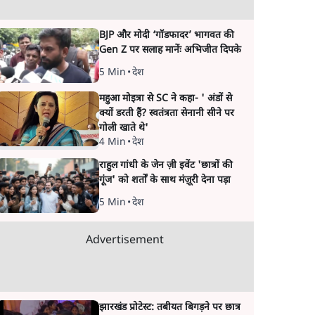
BJP और मोदी ‘गॉडफादर’ भागवत की
Gen Z पर सलाह मानेंः अभिजीत दिपके
5 Min
•
देश
महुआ मोइत्रा से SC ने कहा- ' अंडों से
क्यों डरती हैं? स्वतंत्रता सेनानी सीने पर
गोली खाते थे'
4 Min
•
देश
राहुल गांधी के जेन ज़ी इवेंट 'छात्रों की
गूंज' को शर्तों के साथ मंज़ूरी देना पड़ा
5 Min
•
देश
Advertisement
झारखंड प्रोटेस्ट: तबीयत बिगड़ने पर छात्र