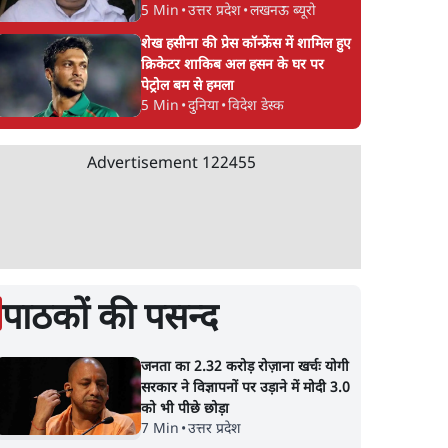
5 Min
•
उत्तर प्रदेश
•
लखनऊ ब्यूरो
शेख हसीना की प्रेस कॉन्फ्रेंस में शामिल हुए
क्रिकेटर शाकिब अल हसन के घर पर
पेट्रोल बम से हमला
5 Min
•
दुनिया
•
विदेश डेस्क
Advertisement
122455
पाठकों की पसन्द
जनता का 2.32 करोड़ रोज़ाना खर्चः योगी
सरकार ने विज्ञापनों पर उड़ाने में मोदी 3.0
को भी पीछे छोड़ा
7 Min
•
उत्तर प्रदेश