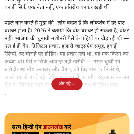
बनर्जी सिर्फ एक नेता नहीं, एक प्रतिरोध बनकर खड़ी थीं।
पहले बात करते हैं मुद्रा की। लोग कहते हैं कि लोकतंत्र में हर वोट
बराबर होता है। 2026 ने बताया कि वोट बराबर हो सकता है, वोटर
नहीं। भाजपा की चुनावी मशीनरी पैसे के पहियों पर दौड़ रही थी —
एल ई डी वैन, डिजिटल प्रचार, हज़ारों व्हाट्सऐप समूह, हवाई
रैलियाँ, हर चौराहे पर होर्डिंग। यह प्रचार नहीं था, यह एक किस्म का
कब्ज़ा था। पैसे ने सिर्फ आवाज़ नहीं खरीदी — उसने चुप्पी भी
खरीदी। स्थानीय अखबार और चैनल, जो विज्ञापन पर निर्भर थे,
आलोचना से बचते रहे। ठेकेदार, व्यापारी, स्थानीय रसूखदार — सब
और पढ़ें
केंद्र के खिलाफ जाने के डर से भाजपा के साथ हो लिए। मुद्रा
लोकतंत्र का साधन नहीं रही, वह नियंत्रण का औज़ार बन गई।
सत्य हिन्दी ऐप
डाउनलोड
करें