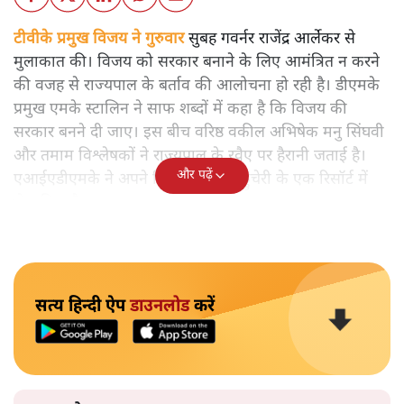
टीवीके प्रमुख विजय ने गुरुवार
सुबह गवर्नर राजेंद्र आर्लेकर से
मुलाकात की। विजय को सरकार बनाने के लिए आमंत्रित न करने
की वजह से राज्यपाल के बर्ताव की आलोचना हो रही है। डीएमके
प्रमुख एमके स्टालिन ने साफ शब्दों में कहा है कि विजय की
सरकार बनने दी जाए। इस बीच वरिष्ठ वकील अभिषेक मनु सिंघवी
और तमाम विश्लेषकों ने राज्यपाल के रवैए पर हैरानी जताई है।
और पढ़ें
एआईएडीएमके ने अपने विधायकों को पुड्डुचेरी के एक रिसॉर्ट में
भेज दिया है।
सत्य हिन्दी ऐप
डाउनलोड
करें