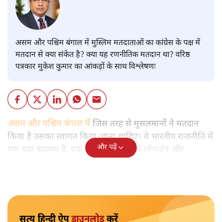
असम और पश्चिम बंगाल में मुस्लिम मतदाताओं का कांग्रेस के पक्ष में
मतदान से क्या संकेत है? क्या यह रणनीतिक मतदान था? वरिष्ठ
पत्रकार मुकेश कुमार का आंकड़ों के साथ विश्लेषणः
असम और पश्चिम बंगाल में
जिस तरह से मुसलमानों ने मतदान
किया है उसका स्वागत किया जाना चाहिए। ये भारतीय राजनीति में
और पढ़ें
एक बड़ा बदलाव है, एक बड़ा मोड़ है। इससे लोकतंत्र और
धर्मनिरपेक्ष राजनीति को बड़ी ऊर्जा मिलेगी।
सत्य हिन्दी ऐप
डाउनलोड
करें